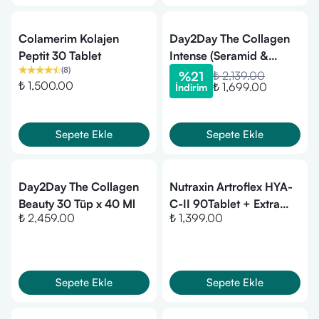
Colamerim Kolajen
Day2Day The Collagen
Peptit 30 Tablet
Intense (Seramid &
(
8
)
Resveratrol) Çilek
%
21
₺ 2,139.00
₺ 1,500.00
₺ 1,699.00
İndirim
Aromalı 30 Saşe
Sepete Ekle
Sepete Ekle
Day2Day The Collagen
Nutraxin Artroflex HYA-
Beauty 30 Tüp x 40 Ml
C-II 90Tablet + Extra
₺ 2,459.00
₺ 1,399.00
Gel HEDİYE
Sepete Ekle
Sepete Ekle