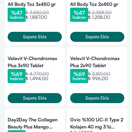
All Body Toz 3x450 gr
All Body Toz 2x450 gr
%
47
₺ 3,582.00
%
47
₺ 2,388.00
₺ 1,887.00
₺ 1,258.00
İndirim
İndirim
Sepete Ekle
Sepete Ekle
Velavit V-Chondromax
Velavit V-Chondromax
Plus 3x90 Tablet
Plus 2x90 Tablet
%
69
₺ 4,770.00
%
69
₺ 3,180.00
₺ 1,494.00
₺ 996.00
İndirim
İndirim
Sepete Ekle
Sepete Ekle
Day2Day The Collagen
Ovio %100 UC-II Type 2
Beauty Plus Mango
Kolajen 40 mg 3’lü