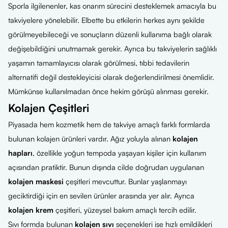
Sporla ilgilenenler, kas onarım sürecini desteklemek amacıyla bu
takviyelere yönelebilir. Elbette bu etkilerin herkes aynı şekilde
görülmeyebileceği ve sonuçların düzenli kullanıma bağlı olarak
değişebildiğini unutmamak gerekir. Ayrıca bu takviyelerin sağlıklı
yaşamın tamamlayıcısı olarak görülmesi, tıbbi tedavilerin
alternatifi değil destekleyicisi olarak değerlendirilmesi önemlidir.
Mümkünse kullanılmadan önce hekim görüşü alınması gerekir.
Kolajen Çeşitleri
Piyasada hem kozmetik hem de takviye amaçlı farklı formlarda
bulunan kolajen ürünleri vardır. Ağız yoluyla alınan
kolajen
hapları
, özellikle yoğun tempoda yaşayan kişiler için kullanım
açısından pratiktir. Bunun dışında cilde doğrudan uygulanan
kolajen maskesi
çeşitleri mevcuttur. Bunlar yaşlanmayı
geciktirdiği için en sevilen ürünler arasında yer alır. Ayrıca
kolajen krem
çeşitleri, yüzeysel bakım amaçlı tercih edilir.
Sıvı formda bulunan
kolajen sıvı
seçenekleri ise hızlı emildikleri