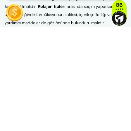
tercih edilmelidir.
Kolajen tipleri
arasında seçim yaparken
uzman eşliğinde formülasyonun kalitesi, içerik şeffaflığı ve diğer
yardımcı maddeler de göz önünde bulundurulmalıdır.
En İyi Kolajen Markaları
Kolajen ürünleri seçerken markaların güvenilirliği, üretim
standartları ve içerik şeffaflığı oldukça önemlidir. Kullanıcı
yorumları, bağımsız laboratuvar testleri ve uzman önerileri
dikkate alınarak
en iyi kolajen markası
belirlenebilir. Piyasada
öne çıkan markalar arasında hem yerli hem yabancı üreticiler yer
alır. Bazı markalar yüksek biyoyararlanım veren peptit
formülasyonlarıyla bilinirken bazıları içeriklerinde vitamin C,
hyaluronik asit veya çinko gibi destekleyici maddelere de yer
vererek ürün etkisini artırmayı hedefler.
Ayrıca
kolajen önerileri
araştırılırken GMP sertifikalı, katkı
maddesi içermeyen ve alerjen riskleri minimize edilmiş ürünlerin