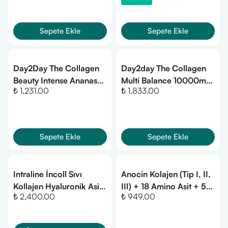
Sepete Ekle
Sepete Ekle
Day2Day The Collagen
Day2day The Collagen
Beauty Intense Ananas
Multi Balance 10000mg
₺ 1,231.00
₺ 1,833.00
Aromalı 45 Saşe
45 Doz 540gr
Sepete Ekle
Sepete Ekle
Intraline İncoll Sıvı
Anocin Kolajen (Tip I, II,
Kollajen Hyaluronik Asit,
III) + 18 Amino Asit + 5
₺ 2,400.00
₺ 949.00
Devils Claw içerikli
Vitamin + 2 Milyar
30mlx30 Oral Flakon
Probiyotik-282.5 gr