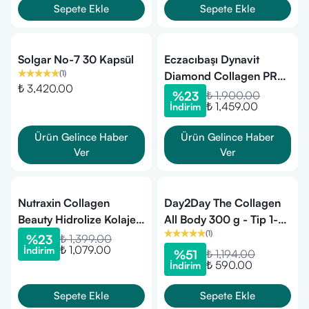
Sepete Ekle
Sepete Ekle
Solgar No-7 30 Kapsül
Eczacıbaşı Dynavit
(
1
)
Diamond Collagen PRO
₺ 3,420.00
30 Saşe
%
23
₺ 1,900.00
₺ 1,459.00
İndirim
Ürün Gelince Haber
Ürün Gelince Haber
Ver
Ver
Nutraxin Collagen
Day2Day The Collagen
Beauty Hidrolize Kolajen
All Body 300 g - Tip 1-2-
(
1
)
3 x 30 Kapsül - 3 AL 2
3 Kolajen
%
23
₺ 1,399.00
₺ 1,079.00
İndirim
ÖDE
%
51
₺ 1,194.00
₺ 590.00
İndirim
Sepete Ekle
Sepete Ekle