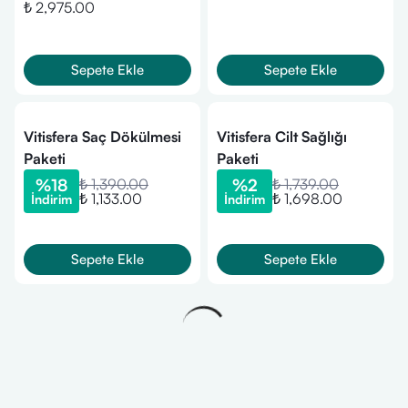
₺ 2,975.00
Sepete Ekle
Sepete Ekle
Vitisfera Saç Dökülmesi
Vitisfera Cilt Sağlığı
Paketi
Paketi
%
18
₺ 1,390.00
%
2
₺ 1,739.00
₺ 1,133.00
₺ 1,698.00
İndirim
İndirim
Sepete Ekle
Sepete Ekle