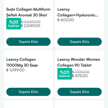
Suda Collagen Multiform
Leeroy
Şeftali Aromalı 30 Shot
Collagen+Hyaluronic
₺ 600.00
Complex 60 Tablet
%
33
₺ 3,060.00
₺ 2,049.00
İndirim
Sepete Ekle
Sepete Ekle
Leeroy Collagen
Leeroy Wonder Women
11000Mg 30 Saşe
Collagen 90 Tablet
₺ 1,099.00
%
20
₺ 1,100.00
₺ 875.00
İndirim
Sepete Ekle
Sepete Ekle