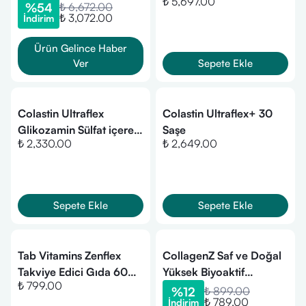
₺ 5,697.00
Aromalı 3 Adet 30x40
Paket
%
54
₺ 6,672.00
₺ 3,072.00
İndirim
ml Tüp
Ürün Gelince Haber
Ver
Sepete Ekle
Colastin Ultraflex
Colastin Ultraflex+ 30
Glikozamin Sülfat içeren
Saşe
₺ 2,330.00
₺ 2,649.00
Takviye Edici Gıda 100
Tablet
Sepete Ekle
Sepete Ekle
Tab Vitamins Zenflex
CollagenZ Saf ve Doğal
Takviye Edici Gıda 60
Yüksek Biyoaktif
₺ 799.00
Tablet
Kolajen-450 gr
%
12
₺ 899.00
₺ 789.00
İndirim