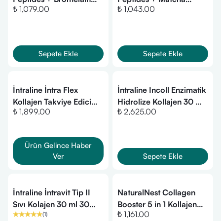
₺ 1,079.00
₺ 1,043.00
Powder 300 g
Powder 300 g
Sepete Ekle
Sepete Ekle
İntraline İntra Flex
İntraline Incoll Enzimatik
Kollajen Takviye Edici
Hidrolize Kollajen 30 ml
₺ 1,899.00
₺ 2,625.00
Gıda 30 Tablet
30 Flakon
Ürün Gelince Haber
Ver
Sepete Ekle
İntraline İntravit Tip II
NaturalNest Collagen
Sıvı Kolajen 30 ml 30
Booster 5 in 1 Kollajen
₺ 1,161.00
(
1
)
Oral Flakon
450 gr