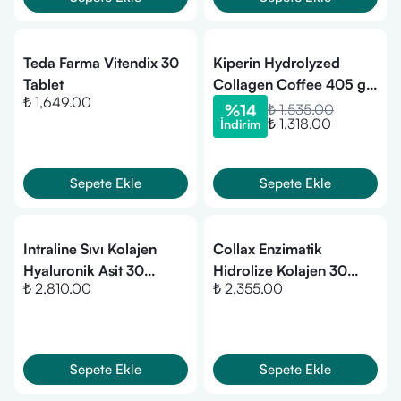
Teda Farma Vitendix 30
Kiperin Hydrolyzed
Tablet
Collagen Coffee 405 gr
₺ 1,649.00
30 Servis Toz
%
14
₺ 1,535.00
₺ 1,318.00
İndirim
Sepete Ekle
Sepete Ekle
Intraline Sıvı Kolajen
Collax Enzimatik
Hyaluronik Asit 30
Hidrolize Kolajen 30
₺ 2,810.00
₺ 2,355.00
Flakon
Flakon
Sepete Ekle
Sepete Ekle