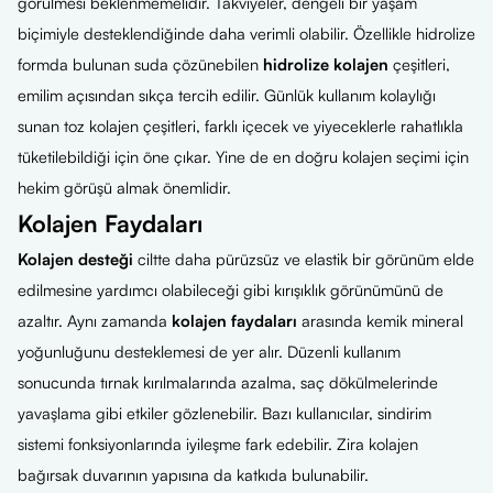
görülmesi beklenmemelidir. Takviyeler, dengeli bir yaşam
biçimiyle desteklendiğinde daha verimli olabilir. Özellikle hidrolize
formda bulunan suda çözünebilen
hidrolize kolajen
çeşitleri,
emilim açısından sıkça tercih edilir.
Günlük kullanım kolaylığı
sunan
toz kolajen çeşitleri
, farklı içecek ve yiyeceklerle rahatlıkla
tüketilebildiği için öne çıkar.
Yine de en doğru kolajen seçimi için
hekim görüşü almak önemlidir.
Kolajen Faydaları
Kolajen desteği
ciltte daha pürüzsüz ve elastik bir görünüm elde
edilmesine yardımcı olabileceği gibi kırışıklık görünümünü de
azaltır. Aynı zamanda
kolajen faydaları
arasında kemik mineral
yoğunluğunu desteklemesi de yer alır. Düzenli kullanım
sonucunda tırnak kırılmalarında azalma, saç dökülmelerinde
yavaşlama gibi etkiler gözlenebilir. Bazı kullanıcılar, sindirim
sistemi fonksiyonlarında iyileşme fark edebilir. Zira kolajen
bağırsak duvarının yapısına da katkıda bulunabilir.