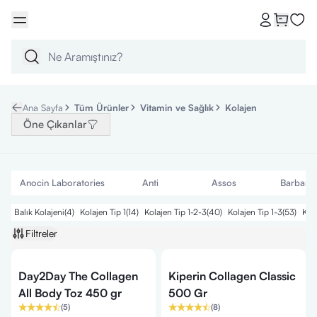
Ana Sayfa
Tüm Ürünler
Vitamin ve Sağlık
Kolajen
Öne Çıkanlar
Anocin Laboratories
Anti
Assos
Barbaris
Balık Kolajeni
(
4
)
Kolajen Tip 1
(
14
)
Kolajen Tip 1-2-3
(
40
)
Kolajen Tip 1-3
(
53
)
Kola
Filtreler
Day2Day The Collagen
Kiperin Collagen Classic
All Body Toz 450 gr
500 Gr
(
5
)
(
8
)