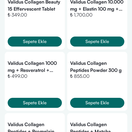
Validus Collagen Beauty
Validus Collagen 10.000
15 Effervescent Tablet
mg + Elastin 100 mg +
₺ 349.00
₺ 1,700.00
Glutathione 200 mg 30
Sachets + Shaker (Gift
Set)
Sepete Ekle
Sepete Ekle
Validus Collagen 1000
Validus Collagen
mg + Resveratrol +
Peptides Powder 300 g
₺ 499.00
₺ 855.00
Hyaluronic Acid 30
Tablet
Sepete Ekle
Sepete Ekle
Validus Collagen
Validus Collagen
Peptides + Bromelain
Peptides + Matcha