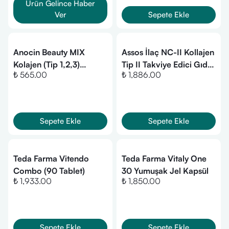
Ürün Gelince Haber
Ver
Sepete Ekle
Anocin Beauty MIX
Assos İlaç NC-II Kollajen
Kolajen (Tip 1,2,3)
Tip II Takviye Edici Gıda
₺ 565.00
₺ 1,886.00
Elastin, Biotin, Çinko, C
30 Kapsül
Vitamini, Selenyum ve
Hyaluronik Asit 30 Tablet
Sepete Ekle
Sepete Ekle
Teda Farma Vitendo
Teda Farma Vitaly One
Combo (90 Tablet)
30 Yumuşak Jel Kapsül
₺ 1,933.00
₺ 1,850.00
Sepete Ekle
Sepete Ekle