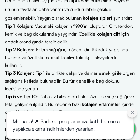
hedeflenen etkiye uygun kolajen tipi tercih edilmelidir. Böylece
ürünün faydaları daha verimli ve sürdürülebilir şekilde
gözlemlenebilir. Yaygın olarak bulunan
kolajen tipleri
şunlardır:
Tip 1 Kolajen:
Vücuttaki kolajenin %90’ını oluşturur. Cilt, tendon,
kemik ve bağ dokularında yaygındır. Özellikle
kolajen cilt için
destek arandığında tercih edilir.
Tip 2 Kolajen:
Eklem sağlığı için önemlidir. Kıkırdak yapısında
bulunur ve özellikle hareket kabiliyeti ile ilgili takviyelerde
kullanılır.
Tip 3 Kolajen:
Tip 1 ile birlikte çalışır ve damar esnekliği ile organ
sağlığına katkıda bulunabilir. Bu tür genellikle bağ dokusu
içerisinde yer alır.
Tip 5 ve Tip 10:
Daha az bilinen bu tipler, özellikle saç sağlığı ve
fetal gelişimle ilgilidir. Bu nedenle bazı
kolajen vitaminler
içinde
destekleyici olarak yer alabilir.
Kolajen tipi seçimi, yaş aralığına, cilt durumu ya da eklem
Merhaba! 👋 Sadakat programımıza katıl, harcama
yaptıkça ekstra indirimlerden yararlan!
hassasiyetine göre belirlenmelidir. Her tipin hedef bölgesi ve
kullanım amacı farklı olduğundan içeriği net belirtilmiş ürünler