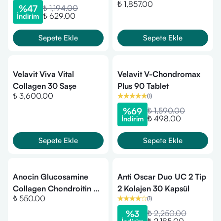
₺ 1,857.00
%
47
₺ 1,194.00
₺ 629.00
İndirim
Sepete Ekle
Sepete Ekle
Velavit Viva Vital
Velavit V-Chondromax
Collagen 30 Saşe
Plus 90 Tablet
₺ 3,600.00
(
1
)
%
69
₺ 1,590.00
₺ 498.00
İndirim
Sepete Ekle
Sepete Ekle
Anocin Glucosamine
Anti Oscar Duo UC 2 Tip
Collagen Chondroitin 30
2 Kolajen 30 Kapsül
₺ 550.00
(
1
)
Tablet
%
3
₺ 2,250.00