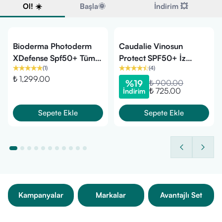
Ol! ☀️
Başla🌞
İndirim 💥
Bioderma Photoderm
Caudalie Vinosun
XDefense Spf50+ Tüm
Protect SPF50+ İz
(
1
)
(
4
)
Cilt Tipleri İçin Güneş
Bırakmayan Yüksek
₺ 1,299.00
Kremi 40 ml
Korumalı Stick 15 gr
%
19
₺ 900.00
₺ 725.00
İndirim
Sepete Ekle
Sepete Ekle
Kampanyalar
Markalar
Avantajlı Set