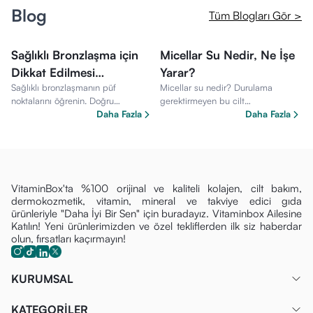
Blog
Tüm Blogları Gör >
Sağlıklı Bronzlaşma için
Micellar Su Nedir, Ne İşe
Dikkat Edilmesi
Yarar?
Sağlıklı bronzlaşmanın püf
Micellar su nedir? Durulama
S
Gerekenler
noktalarını öğrenin. Doğru
gerektirmeyen bu cilt
a
güneşlenme saatleri, güneş
Daha Fazla
temizleyicisinin faydaları, kullanım
Daha Fazla
t
koruyucu kullanımı ve cilt bakım
alanları ve cilt tiplerine uygun
h
önerilerini inceleyin.
özelliklerini inceleyin.
VitaminBox'ta %100 orijinal ve kaliteli kolajen, cilt bakım,
dermokozmetik, vitamin, mineral ve takviye edici gıda
ürünleriyle "Daha İyi Bir Sen" için buradayız. Vitaminbox Ailesine
Katılın! Yeni ürünlerimizden ve özel tekliflerden ilk siz haberdar
olun, fırsatları kaçırmayın!
KURUMSAL
KATEGORİLER