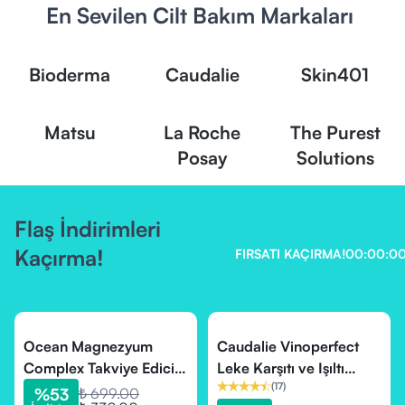
En Sevilen Cilt Bakım Markaları
Bioderma
Caudalie
Skin401
Matsu
La Roche
The Purest
Posay
Solutions
Flaş İndirimleri
Kaçırma!
FIRSATI KAÇIRMA!
00
:
00
:
0
Ocean Magnezyum
Caudalie Vinoperfect
Complex Takviye Edici
Leke Karşıtı ve Işıltı
(
17
)
Gıda 60 Tablet
Verici Serum 30 ml
%
53
₺ 699.00