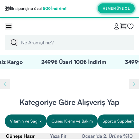
🎁
İlk siparişine özel
50₺ İndirim!
HEMEN ÜYE OL
z Kargo
2499₺ Üzeri 100₺ İndirim
3499₺ 
Kategoriye Göre Alışveriş Yap
Vitamin ve Sağlık
Güneş Kremi ve Bakım
Sporcu Supplementl
Güneşe Hazır
Yaza Fit
Ocean'da 2. Ürüne %10