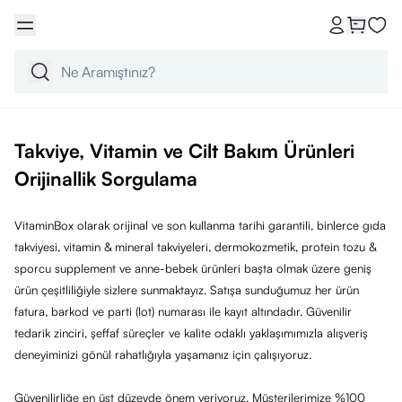
Takviye, Vitamin ve Cilt Bakım Ürünleri
Orijinallik Sorgulama
VitaminBox olarak orijinal ve son kullanma tarihi garantili, binlerce gıda
takviyesi, vitamin & mineral takviyeleri, dermokozmetik, protein tozu &
sporcu supplement ve anne-bebek ürünleri başta olmak üzere geniş
ürün çeşitliliğiyle sizlere sunmaktayız. Satışa sunduğumuz her ürün
fatura, barkod ve parti (lot) numarası ile kayıt altındadır. Güvenilir
tedarik zinciri, şeffaf süreçler ve kalite odaklı yaklaşımımızla alışveriş
deneyiminizi gönül rahatlığıyla yaşamanız için çalışıyoruz.
Güvenilirliğe en üst düzeyde önem veriyoruz. Müşterilerimize %100