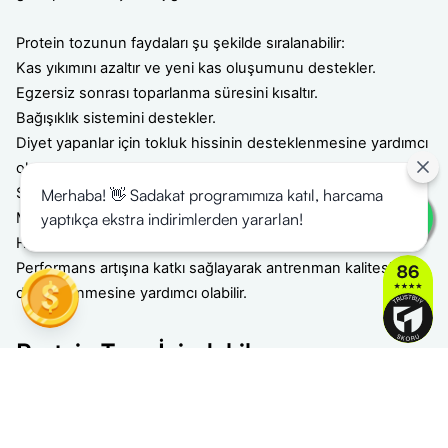
Protein tozunun faydaları şu şekilde sıralanabilir:
Kas yıkımını azaltır ve yeni kas oluşumunu destekler.
Egzersiz sonrası toparlanma süresini kısaltır.
Bağışıklık sistemini destekler.
Diyet yapanlar için tokluk hissinin desteklenmesine yardımcı
olabilir.
Saç, cilt ve tırnak sağlığının korunmasına katkı sağlayabilir.
Merhaba! 👋 Sadakat programımıza katıl, harcama
Metabolizmanın daha verimli çalışmasına yardımcı olabilir.
yaptıkça ekstra indirimlerden yararlan!
Hızlı emilimli türleri sayesinde acil protein ihtiyacını karşılar.
Performans artışına katkı sağlayarak antrenman kalitesinin
desteklenmesine yardımcı olabilir.
Protein Tozu İçindekiler
İçindekiler listesi, ürünün kalitesi ve sağlık üzerindeki etkileri
hakkında önemli ipuçları verir. Bu listede sadece protein
oranına değil; karbonhidrat, yağ, şeker ve katkı maddesi