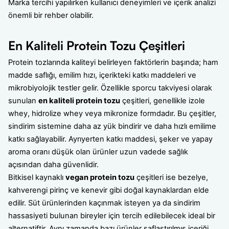
Marka tercihi yapılırken kullanıcı deneyimleri ve içerik analizi
önemli bir rehber olabilir.
En Kaliteli Protein Tozu Çeşitleri
Protein tozlarında kaliteyi belirleyen faktörlerin başında; ham
madde saflığı, emilim hızı, içerikteki katkı maddeleri ve
mikrobiyolojik testler gelir. Özellikle sporcu takviyesi olarak
sunulan
en kaliteli protein tozu
çeşitleri, genellikle izole
whey, hidrolize whey veya mikronize formdadır. Bu çeşitler,
sindirim sistemine daha az yük bindirir ve daha hızlı emilime
katkı sağlayabilir. Ayrıyerten katkı maddesi, şeker ve yapay
aroma oranı düşük olan ürünler uzun vadede sağlık
açısından daha güvenlidir.
Bitkisel kaynaklı
vegan protein tozu
çeşitleri ise bezelye,
kahverengi pirinç ve kenevir gibi doğal kaynaklardan elde
edilir. Süt ürünlerinden kaçınmak isteyen ya da sindirim
hassasiyeti bulunan bireyler için tercih edilebilecek ideal bir
alternatiftir. Aynı zamanda bazı ürünler saflaştırılmış içeriği