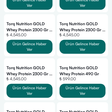
Ver
Ver
Torq Nutrition GOLD
Torq Nutrition GOLD
Whey Protein 2300 Gr -
Whey Protein 2300 Gr -
₺ 4,545.00
₺ 4,545.00
Limon
Kurabiye
Ürün Gelince Haber
Ürün Gelince Haber
Ver
Ver
Torq Nutrition GOLD
Torq Nutrition GOLD
Whey Protein 2300 Gr -
Whey Protein 490 Gr
₺ 4,545.00
₺ 599.00
Beyaz Çikolata
Ürün Gelince Haber
Ürün Gelince Haber
Ver
Ver
Torq Nutrition GOLD
Torq Nutrition GOLD