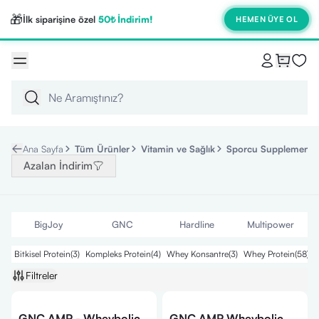
🎁
İlk siparişine özel
50₺ İndirim!
HEMEN ÜYE OL
Ana Sayfa
Tüm Ürünler
Vitamin ve Sağlık
Sporcu Supplementle
Azalan İndirim
BigJoy
GNC
Hardline
Multipower
Bitkisel Protein
(
3
)
Kompleks Protein
(
4
)
Whey Konsantre
(
3
)
Whey Protein
(
58
)
W
Filtreler
GNC AMP - Wheybolic
GNC AMP Wheybolic