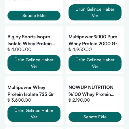
Ürün Gelince Haber
Sepete Ekle
Ver
Bigjoy Sports Isopro
Multipower %100 Pure
Isolate Whey Protein
Whey Protein 2000 Gr -
₺ 4,000.00
₺ 4,950.00
1026 Gr - Bisküvi
Çikolata
Ürün Gelince Haber
Ürün Gelince Haber
Ver
Ver
Multipower Whey
NOWUP NUTRITION
Protein Isolate 725 Gr
%100 Whey Protein
₺ 3,600.00
₺ 2,190.00
Tozu Çikolata Aromalı -
1050 Gr
Ürün Gelince Haber
Ver
Sepete Ekle