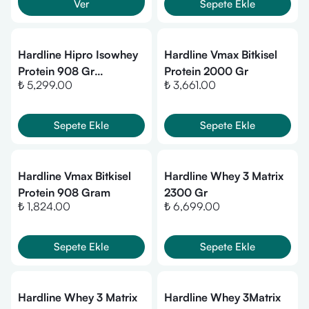
Ver
Sepete Ekle
Hardline Hipro Isowhey
Hardline Vmax Bitkisel
Protein 908 Gr
Protein 2000 Gr
₺ 5,299.00
₺ 3,661.00
Çikolatalı
Sepete Ekle
Sepete Ekle
Hardline Vmax Bitkisel
Hardline Whey 3 Matrix
Protein 908 Gram
2300 Gr
₺ 1,824.00
₺ 6,699.00
Sepete Ekle
Sepete Ekle
Hardline Whey 3 Matrix
Hardline Whey 3Matrix