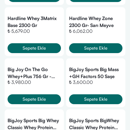
Hardline Whey 3Matrix
Hardline Whey Zone
Base 2300 Gr
2300 Gr- Sarı Meyve
₺ 5,679.00
₺ 6,062.00
Sepete Ekle
Sepete Ekle
Big Joy On The Go
BigJoy Sports Big Mass
Whey+Plus 756 Gr -
+GH Factors 50 Saşe
₺ 3,980.00
₺ 3,600.00
Çikolata
Sepete Ekle
Sepete Ekle
BigJoy Sports Big Whey
BigJoy Sports BigWhey
Classic Whey Protein
Classic Whey Protein