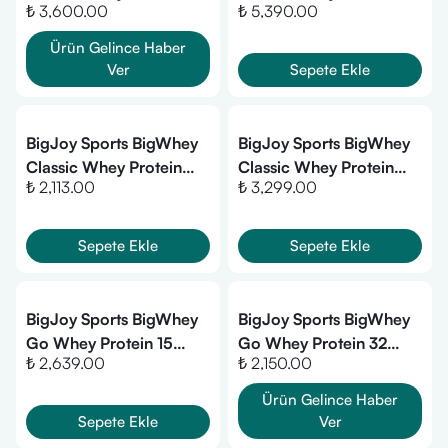
₺ 3,600.00
₺ 5,390.00
2376 Gr
2376 Gr - Antep Fıstıklı
Dondurma
Ürün Gelince Haber
Ver
Sepete Ekle
BigJoy Sports BigWhey
BigJoy Sports BigWhey
Classic Whey Protein
Classic Whey Protein
₺ 2,113.00
₺ 3,299.00
495 Gr - Bisküvi
990 Gr - Antep Fıstıklı
Dondurma
Sepete Ekle
Sepete Ekle
BigJoy Sports BigWhey
BigJoy Sports BigWhey
Go Whey Protein 15
Go Whey Protein 32
₺ 2,639.00
₺ 2,150.00
Şase - Çilek
Şase - Mix
Ürün Gelince Haber
Sepete Ekle
Ver