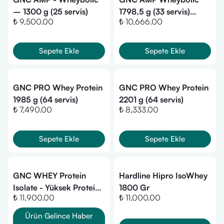
– 1300 g (25 servis)
1798,5 g (33 servis)
₺ 9,500.00
₺ 10,666.00
Çikolatalı
Sepete Ekle
Sepete Ekle
GNC PRO Whey Protein
GNC PRO Whey Protein
1985 g (64 servis)
2201 g (64 servis)
₺ 7,490.00
₺ 8,333.00
Sepete Ekle
Sepete Ekle
GNC WHEY Protein
Hardline Hipro IsoWhey
Isolate - Yüksek Protein
1800 Gr
₺ 11,900.00
₺ 11,000.00
İçeren Spor
Gıdası-2415gr-70 Servis
Ürün Gelince Haber