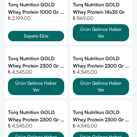
Torq Nutrition GOLD
Torq Nutrition GOLD
Whey Protein 1000 Gr -
Whey Protein 14x35 Gr
₺ 2,199.00
₺ 869.00
Kurabiye
Ürün Gelince Haber
Sepete Ekle
Ver
Torq Nutrition GOLD
Torq Nutrition GOLD
Whey Protein 2300 Gr -
Whey Protein 2300 Gr -
₺ 4,545.00
₺ 4,545.00
Çikolata
Muz
Ürün Gelince Haber
Ürün Gelince Haber
Ver
Ver
Torq Nutrition GOLD
Torq Nutrition GOLD
Whey Protein 2300 Gr -
Whey Protein 2300 Gr -
₺ 4,545.00
₺ 4,545.00
Çilek
Mango
Ürün Gelince Haber
Ürün Gelince Haber