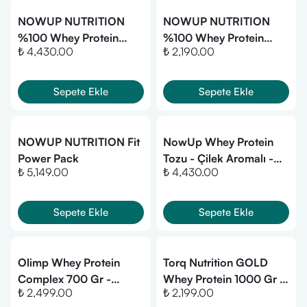
NOWUP NUTRITION
NOWUP NUTRITION
%100 Whey Protein
%100 Whey Protein
₺ 4,430.00
₺ 2,190.00
Tozu Çikolata Aromalı -
Tozu Çilek Aromalı -
2160 Gr. - 60 Servis -
1080 gr. - Kas Gelişimi
Kas Gelişimi Ve
Ve Korunması
Sepete Ekle
Sepete Ekle
Korunması
NOWUP NUTRITION Fit
NowUp Whey Protein
Power Pack
Tozu - Çilek Aromalı -
₺ 5,149.00
₺ 4,430.00
2160 Gr.
Sepete Ekle
Sepete Ekle
Olimp Whey Protein
Torq Nutrition GOLD
Complex 700 Gr -
Whey Protein 1000 Gr -
₺ 2,499.00
₺ 2,199.00
Çikolata
Çikolata