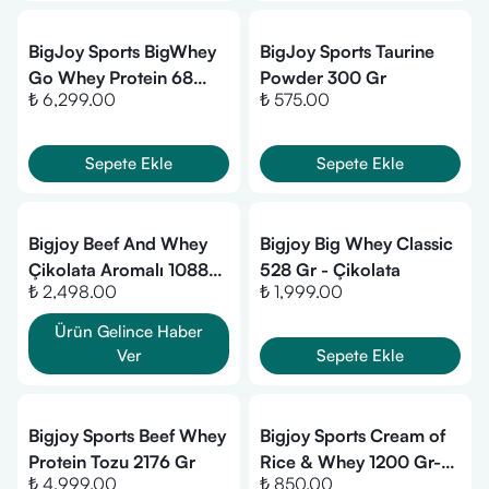
BigJoy Sports BigWhey
BigJoy Sports Taurine
Go Whey Protein 68
Powder 300 Gr
₺ 6,299.00
₺ 575.00
Şase - Mix
Sepete Ekle
Sepete Ekle
Bigjoy Beef And Whey
Bigjoy Big Whey Classic
Çikolata Aromalı 1088
528 Gr - Çikolata
₺ 2,498.00
₺ 1,999.00
gr
Ürün Gelince Haber
Ver
Sepete Ekle
Bigjoy Sports Beef Whey
Bigjoy Sports Cream of
Protein Tozu 2176 Gr
Rice & Whey 1200 Gr-
₺ 4,999.00
₺ 850.00
Vanilyalı