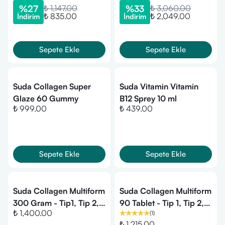
25 Ml 20 Shot
%
27
₺ 1,147.00
%
33
₺ 3,060.00
₺ 835.00
₺ 2,049.00
İndirim
İndirim
Sepete Ekle
Sepete Ekle
Suda Collagen Super
Suda Vitamin Vitamin
Glaze 60 Gummy
B12 Sprey 10 ml
₺ 999.00
₺ 439.00
Sepete Ekle
Sepete Ekle
Suda Collagen Multiform
Suda Collagen Multiform
300 Gram - Tip1, Tip 2,
90 Tablet - Tip 1, Tip 2,
₺ 1,400.00
(
1
)
Tip 3 Kolajen
Tip 3 Kolajen
₺ 1,215.00