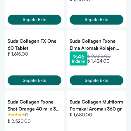
Sepete Ekle
Sepete Ekle
Suda Collagen FX One
Suda Collagen Fxone
60 Tablet
Elma Aromalı Kolajen
₺ 1,615.00
13gx30 Sachet
%
46
₺ 2,622.00
₺ 1,424.00
İndirim
Sepete Ekle
Sepete Ekle
Suda Collagen Fxone
Suda Collagen Multiform
Shot Orange 40 ml x 30
Portakal Aromalı 360 gr
₺ 1,680.00
(
1
)
Shot
₺ 2,520.00