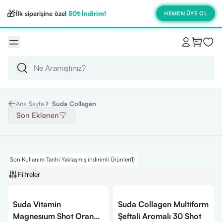
🎁
İlk siparişine özel
50₺ İndirim!
HEMEN ÜYE OL
Ana Sayfa
Suda Collagen
Son Eklenen
Son Kullanım Tarihi Yaklaşmış indirimli Ürünler
(
1
)
Filtreler
Suda Vitamin
Suda Collagen Multiform
Magnesıum Shot Orange
Şeftali Aromalı 30 Shot