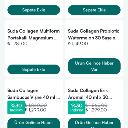
Sepete Ekle
Sepete Ekle
Suda Collagen Multiform
Suda Collagen Probiotic
Portakallı Magnesium 30
Watermelon 30 Saşe x
₺ 1,781.00
₺ 1,149.00
Saşe 15 gr
10 gr + Shaker Hediyeli
Ürün Gelince Haber
Sepete Ekle
Ver
Suda Collagen
Suda Collagen Erik
Sambucus Vişne 40 ml x
Aromalı 40 ml x 30
30 Shots
Shots
%
30
₺ 1,860.00
%
30
₺ 1,860.00
₺ 1,299.00
₺ 1,299.00
İndirim
İndirim
Ürün Gelince Haber
Ürün Gelince Haber