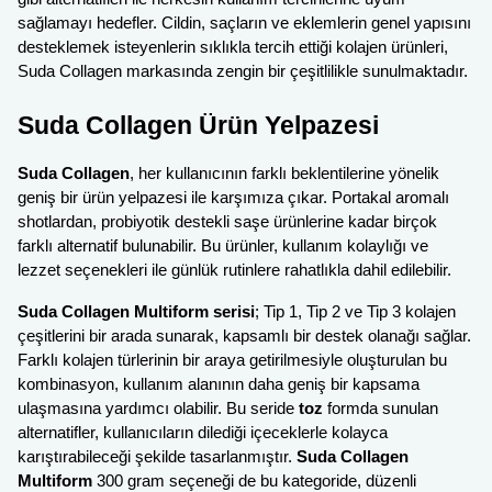
sağlamayı hedefler. Cildin, saçların ve eklemlerin genel yapısını
desteklemek isteyenlerin sıklıkla tercih ettiği kolajen ürünleri,
Suda Collagen markasında zengin bir çeşitlilikle sunulmaktadır.
Suda Collagen Ürün Yelpazesi
Suda Collagen
, her kullanıcının farklı beklentilerine yönelik
geniş bir ürün yelpazesi ile karşımıza çıkar. Portakal aromalı
shotlardan, probiyotik destekli saşe ürünlerine kadar birçok
farklı alternatif bulunabilir. Bu ürünler, kullanım kolaylığı ve
lezzet seçenekleri ile günlük rutinlere rahatlıkla dahil edilebilir.
Suda Collagen Multiform serisi
; Tip 1, Tip 2 ve Tip 3 kolajen
çeşitlerini bir arada sunarak, kapsamlı bir destek olanağı sağlar.
Farklı kolajen türlerinin bir araya getirilmesiyle oluşturulan bu
kombinasyon, kullanım alanının daha geniş bir kapsama
ulaşmasına yardımcı olabilir. Bu seride
toz
formda sunulan
alternatifler, kullanıcıların dilediği içeceklerle kolayca
karıştırabileceği şekilde tasarlanmıştır.
Suda Collagen
Multiform
300 gram seçeneği de bu kategoride, düzenli