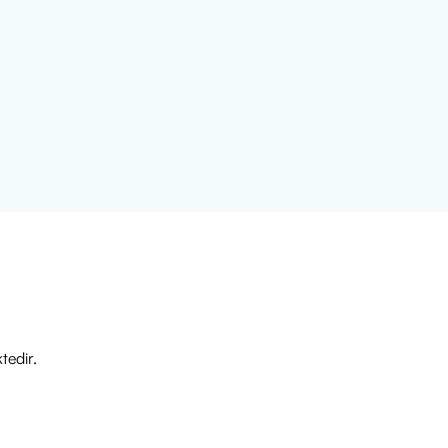
ellikle gece yatmadan önce
ir.
tedir.