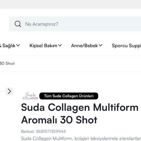
& Sağlık
Kişisel Bakım
Anne/Bebek
Sporcu Supp
 30 Shot
Tüm Suda Collagen Ürünleri
Suda Collagen Multiform 
Aromalı 30 Shot
Barkod
:
8681571359944
Suda Collagen Multiform, kolajen takviyelerinde standartları