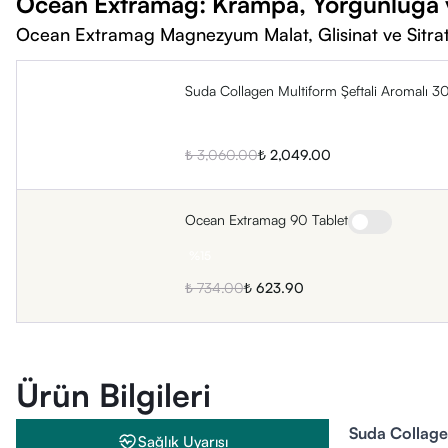
Ocean Extramag: Krampa, Yorgunluğa v
Ocean Extramag Magnezyum Malat, Glisinat ve Sitr
Suda Collagen Multiform Şeftali Aromalı 3
%
33
₺ 3,060.00
₺ 2,049.00
Ocean Extramag 90 Tablet
%
15
₺ 734.00
₺ 623.90
Ürün Bilgileri
Suda Collagen
Sağlık Uyarısı