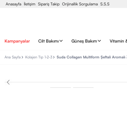
Anasayfa
İletişim
Sipariş Takip
Orijinallik Sorgulama
S.S.S
Kampanyalar
Cilt Bakımı
Güneş Bakım
Vitamin 
Ana Sayfa
Kolajen Tip 1-2-3
Suda Collagen Multiform Şeftali Aromalı