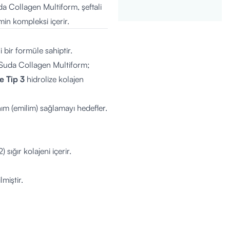
Suda Collagen Multiform, şeftali
in kompleksi içerir.
i bir formüle sahiptir.
, Suda Collagen Multiform;
ve Tip 3
hidrolize kolajen
nım (emilim) sağlamayı hedefler.
 sığır kolajeni içerir.
miştir.