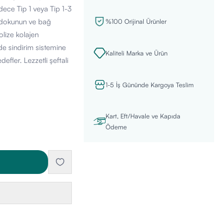
dece Tip 1 veya Tip 1-3
k dokunun ve bağ
%100 Orijinal Ürünler
olize kolajen
nde sindirim sistemine
Kaliteli Marka ve Ürün
efler. Lezzetli şeftali
1-5 İş Gününde Kargoya Teslim
Kart, Eft/Havale ve Kapıda
Ödeme