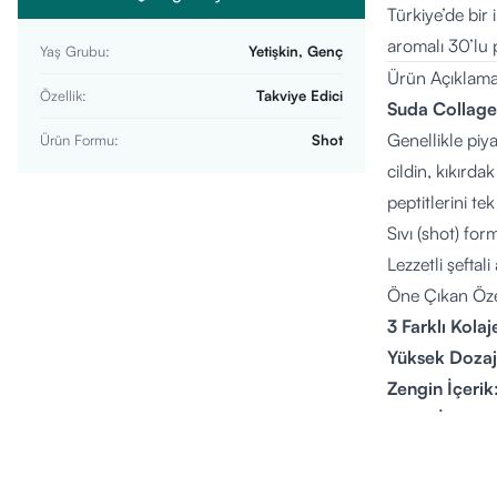
Türkiye’de bir 
aromalı 30’lu 
Yaş Grubu
:
Yetişkin, Genç
Ürün Açıklama
Özellik
:
Takviye Edici
Suda Collage
Genellikle piy
Ürün Formu
:
Shot
cildin, kıkır
peptitlerini te
Sıvı (shot) fo
Lezzetli şeftal
Öne Çıkan Özel
3 Farklı Kolaj
Yüksek Dozaj
Zengin İçerik
Şeker İlavesiz
Kullanıma Haz
Helal Sertifika