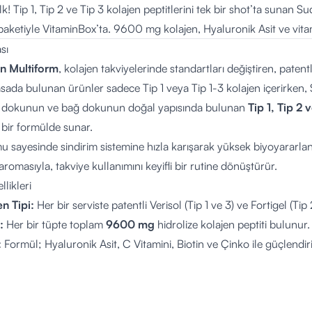
ilk! Tip 1, Tip 2 ve Tip 3 kolajen peptitlerini tek bir shot’ta sunan 
paketiyle VitaminBox’ta. 9600 mg kolajen, Hyaluronik Asit ve vitam
sı
n Multiform
, kolajen takviyelerinde standartları değiştiren, patentl
asada bulunan ürünler sadece Tip 1 veya Tip 1-3 kolajen içerirken
dak dokunun ve bağ dokunun doğal yapısında bulunan
Tip 1, Tip 2 
k bir formülde sunar.
rmu sayesinde sindirim sistemine hızla karışarak yüksek biyoyararla
i aromasıyla, takviye kullanımını keyifli bir rutine dönüştürür.
likleri
en Tipi:
Her bir serviste patentli Verisol (Tip 1 ve 3) ve Fortigel (Tip 2)
:
Her bir tüpte toplam
9600 mg
hidrolize kolajen peptiti bulunur.
:
Formül; Hyaluronik Asit, C Vitamini, Biotin ve Çinko ile güçlendiril
:
Tatlandırıcı içerir, ilave sofra şekeri içermez.
ır:
Suya karıştırma gerektirmez, direkt içilebilir formdadır.
lı:
%100 sığır (bovine) kaynaklı kolajenden üretilmiştir.