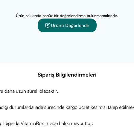
ünün herhangi bir saatinde içilebilir, ancak emilim açısından gen
karnına tüketilmesi önerilir.
Ürün hakkında henüz bir değerlendirme bulunmamaktadır.
zmanlar genellikle en az 8-12 haftalık düzenli kullanım önermekted
Ürünü Değerlendir
ah bir tat için buzdolabında saklayarak soğuk tüketebilirsiniz.
esin Değerleri)
 shot / 40 ml) şunları içerir:
jen Peptitleri:
9600 mg (Tip 1, 2, 3 karışımı)
00 mg
it:
100 mg
Sipariş Bilgilendirmeleri
.44 mg
a daha uzun süreli olacaktır.
.5 mg
.4 mg
adığı durumlarda iade sürecinde kargo ücret kesintisi talep edilmek
µg
i
ıldığında VitaminBox'ın iade hakkı mevcuttur.