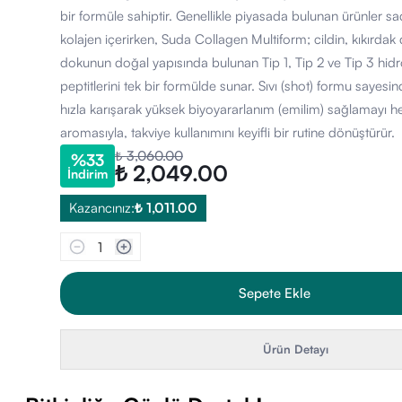
bir formüle sahiptir. Genellikle piyasada bulunan ürünler sa
kolajen içerirken, Suda Collagen Multiform; cildin, kıkırda
dokunun doğal yapısında bulunan Tip 1, Tip 2 ve Tip 3 hidr
peptitlerini tek bir formülde sunar. Sıvı (shot) formu sayesi
hızla karışarak yüksek biyoyararlanım (emilim) sağlamayı hed
aromasıyla, takviye kullanımını keyifli bir rutine dönüştürür.
₺ 3,060.00
%
33
₺ 2,049.00
İndirim
Kazancınız:
₺ 1,011.00
1
Sepete Ekle
Ürün Detayı