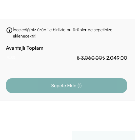
İncelediğiniz ürün ile birlikte bu ürünler de sepetinize
eklenecektir!
Avantajlı Toplam
₺ 3,060.00
₺ 2,049.00
%
33
Sepete Ekle
(
1
)