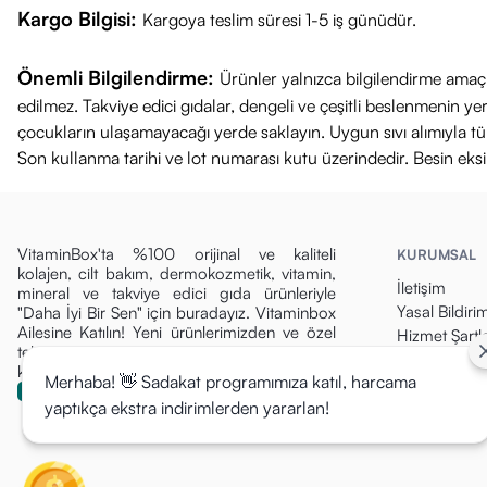
Kargo Bilgisi:
Kargoya teslim süresi 1-5 iş günüdür.
İlaç değildir. 
Hamilelik, emz
Önemli Bilgilendirme:
Ürünler yalnızca bilgilendirme amaçl
Tavsiye edilen
edilmez. Takviye edici gıdalar, dengeli ve çeşitli beslenmenin 
Serin ve kuru 
çocukların ulaşamayacağı yerde saklayın. Uygun sıvı alımıyla tüket
Son kullanma tarihi ve lot numarası kutu üzerindedir. Besin eks
VitaminBox'ta %100 orijinal ve kaliteli
KURUMSAL
kolajen, cilt bakım, dermokozmetik, vitamin,
İletişim
mineral ve takviye edici gıda ürünleriyle
Yasal Bildiri
"Daha İyi Bir Sen" için buradayız. Vitaminbox
Ailesine Katılın! Yeni ürünlerimizden ve özel
Hizmet Şartla
tekliflerden ilk siz haberdar olun, fırsatları
Gizlilik Politi
kaçırmayın!
Merhaba! 👋 Sadakat programımıza katıl, harcama
Para İade Pol
yaptıkça ekstra indirimlerden yararlan!
Kargo & Tesli
Mesafeli Sat