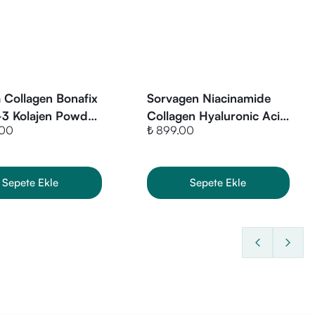
. İçeriğindeki bileşenlerin
ında yoğun olarak bulunan
 Collagen Bonafix
Sorvagen Niacinamide
-3 Kolajen Powder
Collagen Hyaluronic Acid
n normal kolajen oluşumuna
.00
₺ 899.00
60 Tablet
Sepete Ekle
Sepete Ekle
ur.
teği) tek bir ürünle desteklemeyi
ayınız.