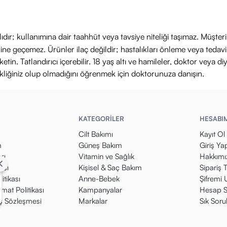
Hastalıkların önlenmesi veya tedavi edilmesi amacıyla kullanılmaz.
irme dönemi veya kronik ilaç kullanımı durumunda doktorunuza da
ıdır; kullanımına dair taahhüt veya tavsiye niteliği taşımaz. Müşte
 günlük porsiyonu aşmayınız.
yerine geçemez. Ürünler ilaç değildir; hastalıkları önleme veya ted
yerde muhafaza ediniz.
in. Tatlandırıcı içerebilir. 18 yaş altı ve hamileler, doktor veya diy
ikliğiniz olup olmadığını öğrenmek için doktorunuza danışın.
KATEGORİLER
HESABI
Cilt Bakımı
Kayıt Ol
m
Güneş Bakım
Giriş Ya
rı
Vitamin ve Sağlık
Hakkımı
kası
Kişisel & Saç Bakım
Sipariş 
itikası
Anne-Bebek
Şifremi
mat Politikası
Kampanyalar
Hesap S
ış Sözleşmesi
Markalar
Sık Soru