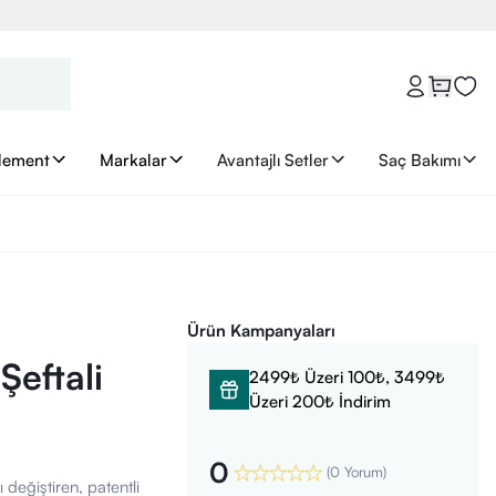
lement
Markalar
Avantajlı Setler
Saç Bakımı
Ürün Kampanyaları
Şeftali
2499₺ Üzeri 100₺, 3499₺
Üzeri 200₺ İndirim
0
(
0 Yorum
)
 değiştiren, patentli