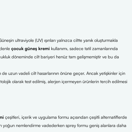
üneşin ultraviyole (UV) ışınları yalnızca ciltte yanık oluşturmakla
nedenle
çocuk güneş kremi
kullanımı, sadece tatil zamanlarında
ocukluk döneminde cilt bariyeri henüz tam gelişmemiştir ve bu da
 de uzun vadeli cilt hasarlarının önüne geçer. Ancak yetişkinler için
lojik olarak test edilmiş, alerjen içermeyen ürünlerin tercih edilmesi
mi
çeşitleri, içerik ve uygulama formu açısından çeşitli alternatiflerde
ler için yoğun nemlendirme vadederken sprey formu geniş alanlara daha