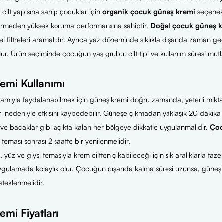
 cilt yapısına sahip çocuklar için
organik çocuk güneş kremi
seçenekle
çermeden yüksek koruma performansına sahiptir.
Doğal çocuk güneş 
sel filtreleri aramalıdır. Ayrıca yaz döneminde sıklıkla dışarıda zaman geç
lur. Ürün seçiminde çocuğun yaş grubu, cilt tipi ve kullanım süresi mu
emi Kullanımı
amıyla faydalanabilmek için güneş kremi doğru zamanda, yeterli mikta
arı nedeniyle etkisini kaybedebilir. Güneşe çıkmadan yaklaşık 20 dakika
r ve bacaklar gibi açıkta kalan her bölgeye dikkatle uygulanmalıdır.
Çoc
 teması sonrası 2 saatte bir yenilenmelidir.
l, yüz ve giysi temasıyla krem ciltten çıkabileceği için sık aralıklarla ta
ygulamada kolaylık olur. Çocuğun dışarıda kalma süresi uzunsa, güneşli
steklenmelidir.
mi Fiyatları