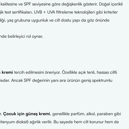
kalitesine ve SPF seviyesine göre değişkenlik gösterir. Doğal içerikli
 test sertifikaları, UVB + UVA filtreleme teknolojileri gibi kriterler
mizliği, yaş grubuna uygunluk ve cilt dostu yapı da göz önünde
de belirleyici rol oynar.
ş kremi
tercih edilmesini öneriyor. Özellikle açık tenli, hassas ciltli
er. Ancak SPF değerinin yanı sıra ürünün geniş spektrumlu
r.
Çocuk için güneş kremi
, genellikle parfüm, alkol, paraben gibi
 titanyum dioksit) ağırlık verilir. Bu sayede hem cilt korunur hem de