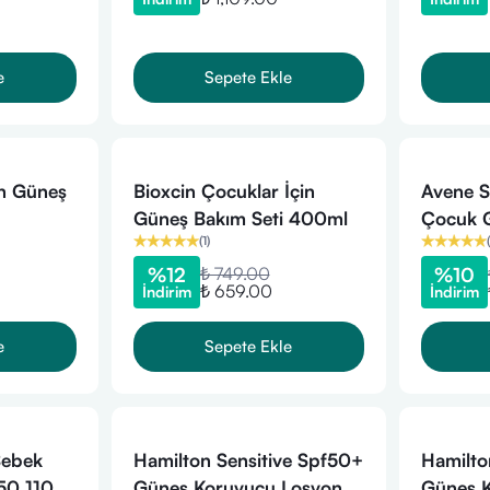
e
Sepete Ekle
n Güneş
Bioxcin Çocuklar İçin
Avene S
Güneş Bakım Seti 400ml
Çocuk G
(
1
)
(
200ml
%
12
₺ 749.00
%
10
₺ 659.00
İndirim
İndirim
e
Sepete Ekle
Bebek
Hamilton Sensitive Spf50+
Hamilto
50 110
Güneş Koruyucu Losyon
Güneş 