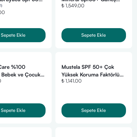
₺ 1,549.00
1
)
 250ml
Koruyucu 50 ml
.00
Sepete Ekle
Sepete Ekle
 Care %100
Mustela SPF 50+ Çok
 Bebek ve Çocuk
Yüksek Koruma Faktörlü
0
₺ 1,141.00
 Güneş Kremi SPF
Güneş Losyonu 40 ml
gr
Sepete Ekle
Sepete Ekle