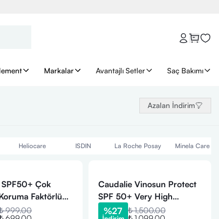
lement
Markalar
Avantajlı Setler
Saç Bakımı
Azalan İndirim
Heliocare
ISDIN
La Roche Posay
Minela Care
a SPF50+ Çok
Caudalie Vinosun Protect
Koruma Faktörlü
SPF 50+ Very High
tick 9 ml
Protection Sun Water 150
₺ 999.00
%
27
₺ 1,500.00
₺ 699.00
₺ 1,099.00
İndirim