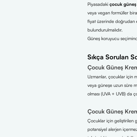
Piyasadaki
çocuk güneş 
veya vegan formüller biraz 
fiyat üzerinde doğrudan et
bulundurulmalıdır.
Güneş koruyucu seçiminde 
Sıkça Sorulan So
Çocuk Güneş Kremi
Uzmanlar, çocuklar için m
veya güneşe uzun süre m
olması (UVA + UVB) da ço
Çocuk Güneş Kremi
Çocuklar için geliştirilen
potansiyel alerjen içermez