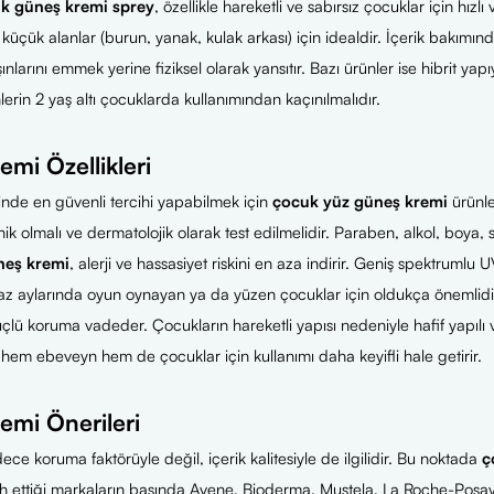
k güneş kremi sprey
, özellikle hareketli ve sabırsız çocuklar için hız
küçük alanlar (burun, yanak, kulak arkası) için idealdir. İçerik bakımından
ınlarını emmek yerine fiziksel olarak yansıtır. Bazı ürünler ise hibrit yap
nlerin 2 yaş altı çocuklarda kullanımından kaçınılmalıdır.
mi Özellikleri
inde en güvenli tercihi yapabilmek için
çocuk yüz güneş kremi
ürünle
ik olmalı ve dermatolojik olarak test edilmelidir. Paraben, alkol, boya, s
neş kremi
, alerji ve hassasiyet riskini en aza indirir. Geniş spektruml
 yaz aylarında oyun oynayan ya da yüzen çocuklar için oldukça önemlidi
güçlü koruma vadeder. Çocukların hareketli yapısı nedeniyle hafif yapı
hem ebeveyn hem de çocuklar için kullanımı daha keyifli hale getirir.
mi Önerileri
e koruma faktörüyle değil, içerik kalitesiyle de ilgilidir. Bu noktada
ç
 ettiği markaların başında Avene, Bioderma, Mustela, La Roche-Posay ve W