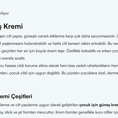
iliyor
 Kremi
en cilt yapısı, güneşin zararlı etkilerine karşı çok daha savunmasızdır. G
t yaşlanmasını hızlandırabilir ve hatta cilt kanseri riskini artırabilir. Bu 
a geçirilen her an için büyük önem taşır. Özellikle bebeklik ve erken ç
i oranda azaltır.
u hassas cildi koruma altına alarak hem kısa vadeli rahatsızlıkların hem
leri, çocuk cildi için uygun değildir. Bu yüzden çocuklara özel, dermato
mi Çeşitleri
larına ve cilt yapılarına uygun olarak geliştirilen
çocuk için güneş kre
prey, stick ve jel formları mevcuttur. Krem formlar genellikle kuru cilt