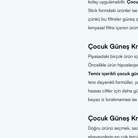
kolay uygulanabilir.
Çocu
Stick formdaki ürünler ise 
çünkü bu filtreler güneş ış
kimyasal filtre içeren ürü
Çocuk Güneş Kre
Piyasadaki birçok ürün iç
Öncelikle ürün hipoalerjen
Temiz içerikli çocuk gü
tere dayanıklı formüller,
hassas ciltler için daha 
beyaz iz bırakmaması ise 
Çocuk Güneş Kre
Doğru ürünü seçmek, sadec
ebeveynlerin en çok tercih