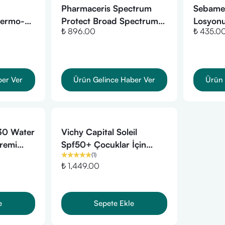
Pharmaceris Spectrum
Sebame
Dermo-
Protect Broad Spectrum
Losyon
₺ 896.00
₺ 435.0
 For
Protective Cream SPF
ren For
50+ Çocuk & Yetişkinler
PF 50+
İçin Geniş Spektrumlu
Güneş Koruyucu Krem (50
ber Ver
Ürün Gelince Haber Ver
Ürün 
ml)
 30 Water
Vichy Capital Soleil
Kremi
Spf50+ Çocuklar İçin
(
1
)
Yüksek Korumalı Güneş
₺ 1,449.00
Spreyi 200ml
e
Sepete Ekle