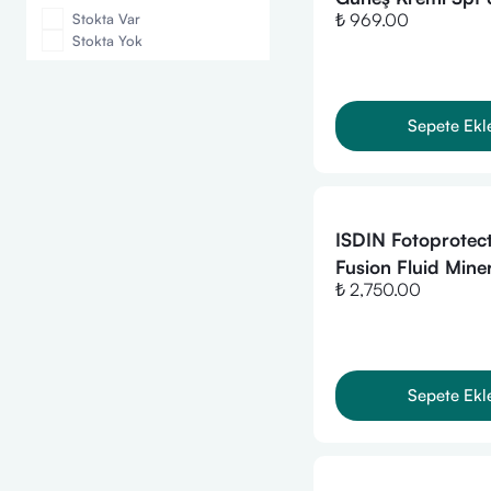
₺ 969.00
Stokta Var
gr
Stokta Yok
Sepete Ekl
ISDIN Fotoprotec
Fusion Fluid Mine
₺ 2,750.00
Sun Cream 50 ml
Sepete Ekl