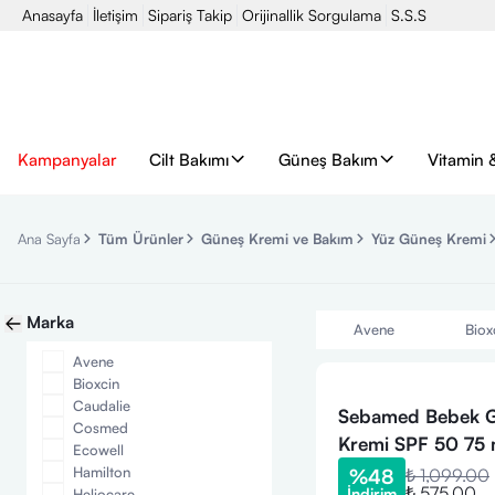
Anasayfa
İletişim
Sipariş Takip
Orijinallik Sorgulama
S.S.S
Kampanyalar
Cilt Bakımı
Güneş Bakım
Vitamin 
Ana Sayfa
Tüm Ürünler
Güneş Kremi ve Bakım
Yüz Güneş Kremi
Marka
Avene
Biox
Avene
Bioxcin
Caudalie
Sebamed Bebek 
Cosmed
Kremi SPF 50 75 
Ecowell
Hamilton
%
48
₺ 1,099.00
₺ 575.00
İndirim
Heliocare