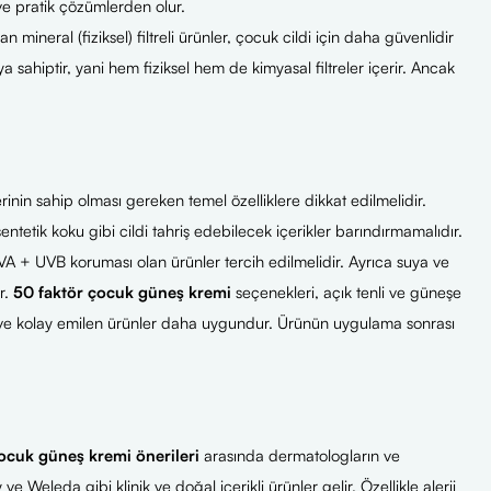
lı ve pratik çözümlerden olur.
 mineral (fiziksel) filtreli ürünler, çocuk cildi için daha güvenlidir
ıya sahiptir, yani hem fiziksel hem de kimyasal filtreler içerir. Ancak
rinin sahip olması gereken temel özelliklere dikkat edilmelidir.
entetik koku gibi cildi tahriş edebilecek içerikler barındırmamalıdır.
u UVA + UVB koruması olan ürünler tercih edilmelidir. Ayrıca suya ve
r.
50 faktör çocuk güneş kremi
seçenekleri, açık tenli ve güneşe
lı ve kolay emilen ürünler daha uygundur. Ürünün uygulama sonrası
ocuk güneş kremi önerileri
arasında dermatologların ve
eleda gibi klinik ve doğal içerikli ürünler gelir. Özellikle alerji