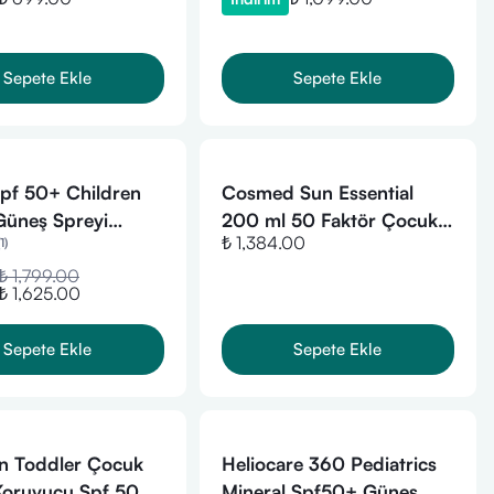
ML
Sepete Ekle
Sepete Ekle
pf 50+ Children
Cosmed Sun Essential
üneş Spreyi
200 ml 50 Faktör Çocuk
₺ 1,384.00
1
)
Güneş Spreyi
₺ 1,799.00
₺ 1,625.00
Sepete Ekle
Sepete Ekle
n Toddler Çocuk
Heliocare 360 Pediatrics
Koruyucu Spf 50+
Mineral Spf50+ Güneş