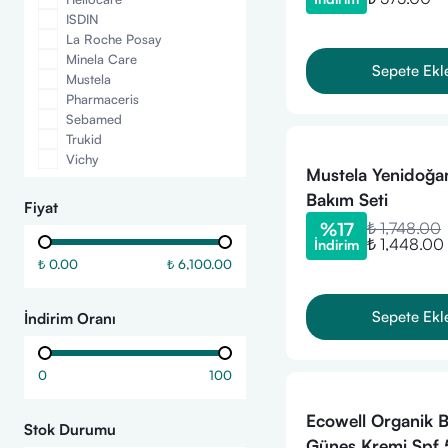
ISDIN
La Roche Posay
Minela Care
Sepete Ekl
Mustela
Pharmaceris
Sebamed
Trukid
Vichy
Mustela Yenidoğa
Bakım Seti
Fiyat
%
17
₺ 1,748.00
₺ 1,448.00
İndirim
₺ 0.00
₺ 6,100.00
Sepete Ekl
İndirim Oranı
0
100
Ecowell Organik 
Stok Durumu
Güneş Kremi Spf 