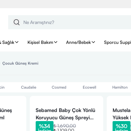
& Sağlık
Kişisel Bakım
Anne/Bebek
Sporcu Supp
Çocuk Güneş Kremi
cin
Caudalie
Cosmed
Ecowell
Hamilton
Güneş
Sebamed Baby Çok Yönlü
Mustel
ml
Koruyucu Güneş Spreyi
Yüksek 
SPF50 200 ml
Güneş S
%
34
₺ 1,690.00
%
30
₺ 1,109.00
İndirim
İndirim