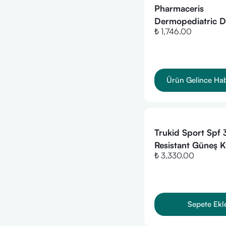
Pharmaceris
Dermopediatric 
₺ 1,746.00
Protective Cream
Infants And Child
Face and Body S
Ürün Gelince Ha
Trukid Sport Spf
Resistant Güneş 
₺ 3,330.00
100mL
Sepete Ekl