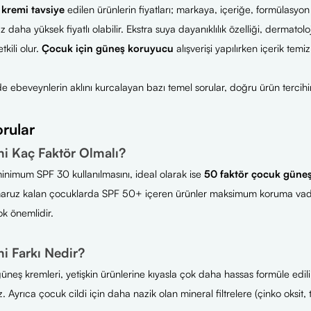
kremi tavsiye
edilen ürünlerin fiyatları; markaya, içeriğe, formülasyon 
daha yüksek fiyatlı olabilir. Ekstra suya dayanıklılık özelliği, dermatolojik
kili olur.
Çocuk için güneş koruyucu
alışverişi yapılırken içerik te
ebeveynlerin aklını kurcalayan bazı temel sorular, doğru ürün tercihin
rular
 Kaç Faktör Olmalı?
inimum SPF 30 kullanılmasını, ideal olarak ise
50 faktör çocuk güne
aruz kalan çocuklarda SPF 50+ içeren ürünler maksimum koruma vaded
k önemlidir.
 Farkı Nedir?
 güneş kremleri, yetişkin ürünlerine kıyasla çok daha hassas formüle edili
. Ayrıca çocuk cildi için daha nazik olan mineral filtrelere (çinko oksit,