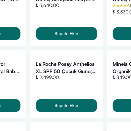
₺ 3,640.00
(
265ml
Losyon
₺ 3,330
e
Sepete Ekle
tor
La Roche Posay Anthelios
Minela
ral Baby
XL SPF 50 Çocuk Güneş
Organik
₺ 2,499.00
₺ 849.0
Spreyi 200 ml
Mineral
50 -110
e
Sepete Ekle