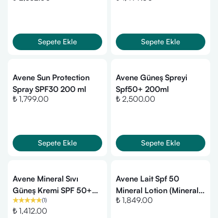
50 ml
Sepete Ekle
Sepete Ekle
Avene Sun Protection
Avene Güneş Spreyi
Spray SPF30 200 ml
Spf50+ 200ml
₺ 1,799.00
₺ 2,500.00
Sepete Ekle
Sepete Ekle
Avene Mineral Sıvı
Avene Lait Spf 50
Güneş Kremi SPF 50+
Mineral Lotion (Mineral
₺ 1,849.00
(
1
)
40 ml
Güneş Losyonu) 100ml
₺ 1,412.00