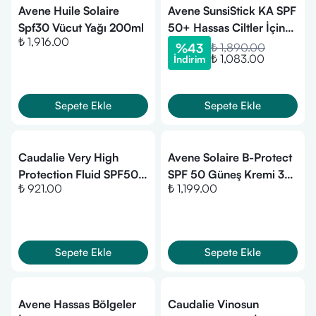
Avene Huile Solaire
Avene SunsiStick KA SPF
Spf30 Vücut Yağı 200ml
50+ Hassas Ciltler İçin
₺ 1,916.00
Güneşten Koruyucu Stick
%
43
₺ 1,890.00
₺ 1,083.00
İndirim
20 gr
Sepete Ekle
Sepete Ekle
Caudalie Very High
Avene Solaire B-Protect
Protection Fluid SPF50+
SPF 50 Güneş Kremi 30
₺ 921.00
₺ 1,199.00
Güneş Koruyucu 40 ml
ml
Sepete Ekle
Sepete Ekle
Avene Hassas Bölgeler
Caudalie Vinosun