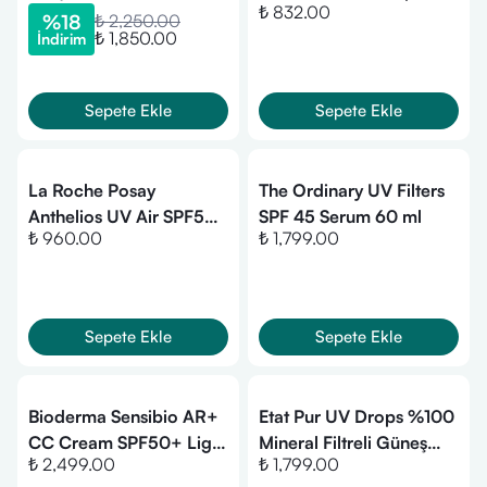
₺ 832.00
Seti 50ml+5ml
Günlük Güneş Koruyucu
%
18
₺ 2,250.00
₺ 1,850.00
İndirim
Serum 30 ml
Sepete Ekle
Sepete Ekle
La Roche Posay
The Ordinary UV Filters
Anthelios UV Air SPF50+
SPF 45 Serum 60 ml
₺ 960.00
₺ 1,799.00
- Ultra Güçlü Güneş
Koruyucu Serum 50ml
Sepete Ekle
Sepete Ekle
Bioderma Sensibio AR+
Etat Pur UV Drops %100
CC Cream SPF50+ Light
Mineral Filtreli Güneş
₺ 2,499.00
₺ 1,799.00
40 ml
Kremi SPF50-30gr