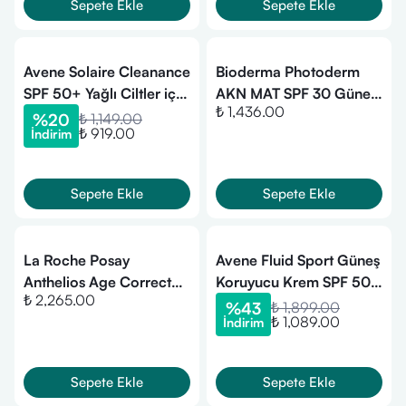
Sepete Ekle
Sepete Ekle
Avene Solaire Cleanance
Bioderma Photoderm
SPF 50+ Yağlı Ciltler için
AKN MAT SPF 30 Güneş
₺ 1,436.00
Güneş Koruyucu 50 ml
Koruyucu 40 ml
%
20
₺ 1,149.00
₺ 919.00
İndirim
Sepete Ekle
Sepete Ekle
La Roche Posay
Avene Fluid Sport Güneş
Anthelios Age Correct
Koruyucu Krem SPF 50
₺ 2,265.00
SPF50+ Yaşlanma Karşıtı
100 ml (SKT: 11/2026)
%
43
₺ 1,899.00
₺ 1,089.00
İndirim
Renkli Yüz Güneş Kremi
50 ml
Sepete Ekle
Sepete Ekle