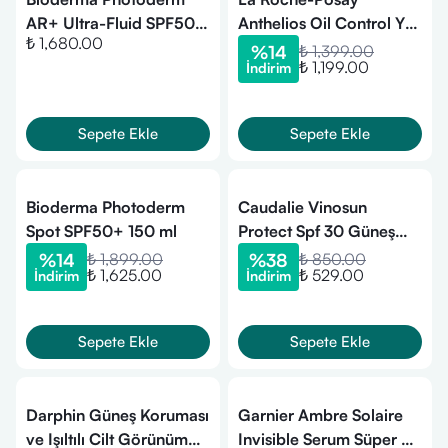
AR+ Ultra-Fluid SPF50+
Anthelios Oil Control Yüz
₺ 1,680.00
Kızarıklık Karşıtı Yüz
Güneş Kremi SPF50+
%
14
₺ 1,399.00
₺ 1,199.00
İndirim
Güneş Kremi 40ml
50ml
Sepete Ekle
Sepete Ekle
Bioderma Photoderm
Caudalie Vinosun
Spot SPF50+ 150 ml
Protect Spf 30 Güneş
Koruyucu Krem 50 ml
%
14
₺ 1,899.00
%
38
₺ 850.00
₺ 1,625.00
₺ 529.00
İndirim
İndirim
Sepete Ekle
Sepete Ekle
Darphin Güneş Koruması
Garnier Ambre Solaire
ve Işıltılı Cilt Görünüm
Invisible Serum Süper Uv