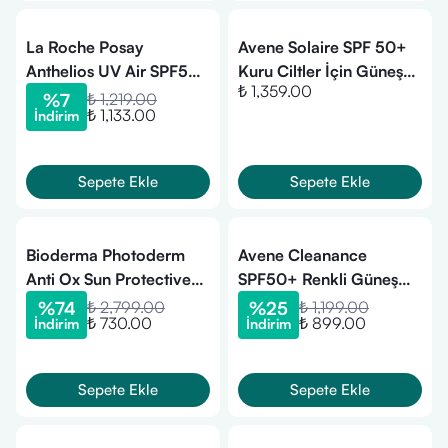
La Roche Posay
Avene Solaire SPF 50+
Anthelios UV Air SPF50+
Kuru Ciltler İçin Güneş
₺ 1,359.00
Ultra Güçlü Renkli Güneş
Kremi 50 ml
%
7
₺ 1,219.00
₺ 1,133.00
İndirim
Koruyucu Serum 50ml
(Aralık/2026 Miadlı)
Sepete Ekle
Sepete Ekle
Bioderma Photoderm
Avene Cleanance
Anti Ox Sun Protective
SPF50+ Renkli Güneş
Water 200 ml
Kremi 50 ml
%
74
₺ 2,799.00
%
25
₺ 1,199.00
₺ 730.00
₺ 899.00
İndirim
İndirim
Sepete Ekle
Sepete Ekle