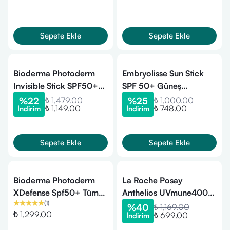
Sepete Ekle
Sepete Ekle
Bioderma Photoderm
Embryolisse Sun Stick
Invisible Stick SPF50+
SPF 50+ Güneş
Antioksidan UV Koruma
Koruyucu 15g
%
22
₺ 1,479.00
%
25
₺ 1,000.00
₺ 1,149.00
₺ 748.00
İndirim
İndirim
İçeren Hassas&Tüm
Ciltler Güneş Kremi 15gr
Sepete Ekle
Sepete Ekle
Bioderma Photoderm
La Roche Posay
XDefense Spf50+ Tüm
Anthelios UVmune400
(
1
)
Cilt Tipleri İçin Güneş
Invisible Fluid SPF50+
%
40
₺ 1,169.00
₺ 1,299.00
₺ 699.00
İndirim
Kremi 40 ml
Renkli Güneş Kremi 50
ml (12/26 miadlı)