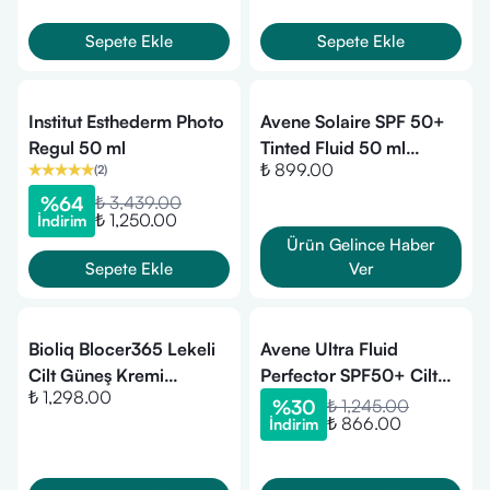
Sepete Ekle
Sepete Ekle
Institut Esthederm Photo
Avene Solaire SPF 50+
Regul 50 ml
Tinted Fluid 50 ml
₺ 899.00
(
2
)
(Normal ve Karma
Ciltler)
%
64
₺ 3,439.00
₺ 1,250.00
İndirim
Ürün Gelince Haber
Sepete Ekle
Ver
Bioliq Blocer365 Lekeli
Avene Ultra Fluid
Cilt Güneş Kremi
Perfector SPF50+ Cilt
₺ 1,298.00
SPF50+ 50 ml
Tonu Eşitleyici Renkli
%
30
₺ 1,245.00
₺ 866.00
İndirim
Güneş Kremi 50 ml