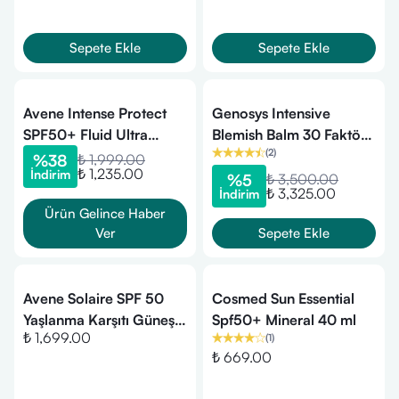
Sepete Ekle
Sepete Ekle
Avene Intense Protect
Genosys Intensive
SPF50+ Fluid Ultra
Blemish Balm 30 Faktör
(
2
)
Güneş Koruyucu 150 ml
50 ml Leke Kremi
%
38
₺ 1,999.00
₺ 1,235.00
İndirim
%
5
₺ 3,500.00
₺ 3,325.00
İndirim
Ürün Gelince Haber
Ver
Sepete Ekle
Avene Solaire SPF 50
Cosmed Sun Essential
Yaşlanma Karşıtı Güneş
Spf50+ Mineral 40 ml
₺ 1,699.00
(
1
)
Kremi 50 ml
₺ 669.00