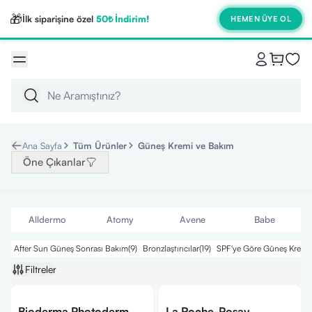
🎁
İlk siparişine özel
50₺ İndirim!
HEMEN ÜYE OL
Ana Sayfa
Tüm Ürünler
Güneş Kremi ve Bakım
Öne Çıkanlar
Alldermo
Atomy
Avene
Babe
After Sun Güneş Sonrası Bakım
(
9
)
Bronzlaştırıcılar
(
19
)
SPF'ye Göre Güneş Kremle
Filtreler
Bioderma Photoderm
La Roche-Posay