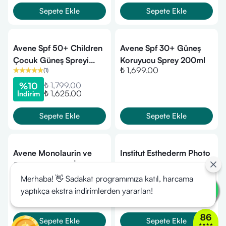
Sepete Ekle
Sepete Ekle
Avene Spf 50+ Children
Avene Spf 30+ Güneş
Çocuk Güneş Spreyi
Koruyucu Sprey 200ml
₺ 1,699.00
(
1
)
200ml
%
10
₺ 1,799.00
₺ 1,625.00
İndirim
Sepete Ekle
Sepete Ekle
Avene Monolaurin ve
Institut Esthederm Photo
Çinko Glukonat İçeren
Reverse Leke Karşıtı
₺ 2,140.00
SPF 50 Düzensiz Ciltlere
Güneş Koruyucu Stick 10
Merhaba! 👋 Sadakat programımıza katıl, harcama
%
63
₺ 4,079.00
₺ 1,499.00
İndirim
Özel Güneş Kremi 40 ml
gr
yaptıkça ekstra indirimlerden yararlan!
Sepete Ekle
Sepete Ekle