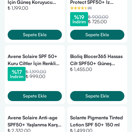
İçin Güneş Koruyucu
Protect SPF50+ İz
₺ 1,199.00
(
4
)
Stick Spf50 8 gr
Bırakmayan Yüksek
Korumalı Stick 15 gr
%
19
₺ 900.00
₺ 725.00
İndirim
Sepete Ekle
Sepete Ekle
Avene Solaire SPF 50+
Bioliq Blocer365 Hassas
Kuru Ciltler İçin Renkli
Cilt SPF50+ Güneş
₺ 1,455.00
Güneş Kremi 50 ml
Kremi 50 ml
%
17
₺ 1,199.00
₺ 999.00
İndirim
Sepete Ekle
Sepete Ekle
Avene Solaire Anti-age
Solante Pigmenta Tinted
SPF50+ Yaşlanma Karşıtı
Lotion SPF 50+ 150 ml
₺ 2,332.00
₺ 1,499.00
Renkli Güneş Koruyucu