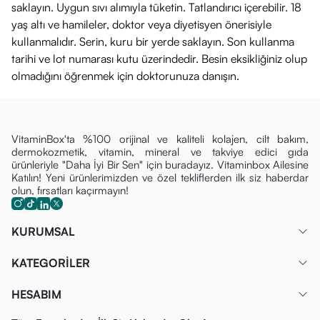
saklayın. Uygun sıvı alımıyla tüketin. Tatlandırıcı içerebilir. 18
Haricen kullanılır; göz ile doğrudan temasından kaçınınız.
yaş altı ve hamileler, doktor veya diyetisyen önerisiyle
Güneş koruyucu kullansanız dahi, güneşin en dik olduğu
kullanmalıdır. Serin, kuru bir yerde saklayın. Son kullanma
saatlerde (11:00 - 16:00) uzun süre güneşte kalmamaya
tarihi ve lot numarası kutu üzerindedir. Besin eksikliğiniz olup
özen gösteriniz.
olmadığını öğrenmek için doktorunuza danışın.
Bebekleri ve küçük çocukları doğrudan güneş ışığından
koruyunuz.
Serin, kuru ve güneş görmeyen bir yerde muhafaza ediniz.
VitaminBox'ta %100 orijinal ve kaliteli kolajen, cilt bakım,
dermokozmetik, vitamin, mineral ve takviye edici gıda
ürünleriyle "Daha İyi Bir Sen" için buradayız. Vitaminbox Ailesine
Katılın! Yeni ürünlerimizden ve özel tekliflerden ilk siz haberdar
olun, fırsatları kaçırmayın!
KURUMSAL
KATEGORİLER
HESABIM