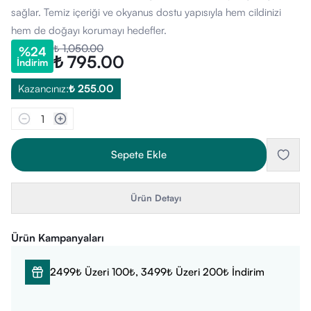
sağlar. Temiz içeriği ve okyanus dostu yapısıyla hem cildinizi
hem de doğayı korumayı hedefler.
₺ 1,050.00
%
24
₺ 795.00
İndirim
Kazancınız:
₺ 255.00
1
Sepete Ekle
Ürün Detayı
Ürün Kampanyaları
2499₺ Üzeri 100₺, 3499₺ Üzeri 200₺ İndirim