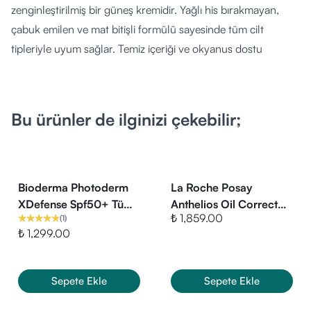
zenginleştirilmiş bir güneş kremidir. Yağlı his bırakmayan,
çabuk emilen ve mat bitişli formülü sayesinde tüm cilt
tipleriyle uyum sağlar. Temiz içeriği ve okyanus dostu
yapısıyla hem cildinizi hem de doğayı korumayı hedefler.
Nedir ve Ne İşe Yarar?
Güneş ışınları, ciltteki yaşlanma belirtilerinin ve hücresel
Bu ürünler de ilginizi çekebilir;
hasarın temel kaynağıdır. Bu güneş kremi, gelişmiş filtre
sistemi ve antioksidan içeriğiyle cildi çok yönlü bir koruma
altına alır.
Maksimum Koruma:
SPF50+ filtresiyle güneş yanıklarına
Bioderma Photoderm
La Roche Posay
ve erken yaşlanma belirtilerine neden olan ışınlara karşı
XDefense Spf50+ Tüm
Anthelios Oil Correct
₺ 1,859.00
(
1
)
Cilt Tipleri İçin Güneş
Güneş Kremi 50+ SPF
güçlü bir bariyer oluşturmaya yardımcı olur.
₺ 1,299.00
Kremi 40 ml
50 ml - Akne ve Yağlı
Antioksidan Kalkan:
İçeriğindeki patentli üzüm polifenolleri
Cilt
sayesinde serbest radikalleri nötralize etmeye ve cildi dış
Sepete Ekle
Sepete Ekle
etkenlere karşı savunmaya katkı sağlar.
Mat ve Konforlu Bitiş:
Ciltte parlamayı engelleyen, yağlı bir