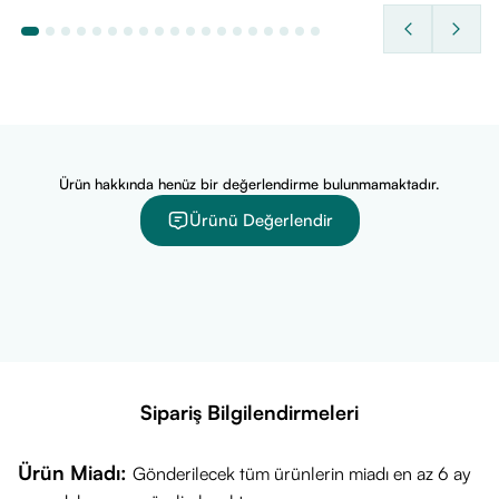
tabaka bırakmayan ve makyaj altına mükemmel bir zemin
hazırlayan dokuya sahiptir.
Nemlendirici ve Yatıştırıcı:
Cildin ihtiyaç duyduğu nemi
sağlarken, güneşin neden olabileceği hassasiyeti yatıştırmaya
yardımcı olur.
Kullanan Yaş Grubu
Ürün hakkında henüz bir değerlendirme bulunmamaktadır.
Bu ürün, güneşin zararlı etkilerinden korunmak ve yaşlanma
Ürünü Değerlendir
karşıtı bir bakım desteği almak isteyen
tüm yetişkinlerin
kullanımına uygundur. Hassas ciltler dahil tüm cilt tipleri için
dermatolojik olarak test edilmiştir.
Ürün İçeriği
Caudalie’nin temiz güzellik anlayışıyla formüle edilen
bileşenler:
Sipariş Bilgilendirmeleri
Üzüm Polifenolleri:
Fransız üzüm çekirdeklerinden elde
edilen, antioksidan etkisiyle bilinen patentli içerik.
Ürün Miadı:
Gönderilecek tüm ürünlerin miadı en az 6 ay
Ladin Özü:
Cildin doğal savunma mekanizmasını