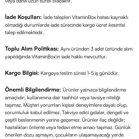
veya daha uzun süreli olacaktır.
güçlendirmeye yardımcı bileşen.
E Vitamini:
Cilt bariyerini destekleyen ve nem kaybını
İade Koşulları:
İade talepleri VitaminBox hatası kaynaklı
önleyen koruyucu vitamin.
olmadığı durumlarda iade sürecinde kargo ücret kesintisi
Önemli Bilgi:
Silikon, alkol, paraben, fenoksietanol ve
talep edilmektedir.
mineral yağlar içermez. Non-komedojenik yapısı sayesinde
gözenekleri tıkamaz.
Toplu Alım Politikası:
Aynı üründen 3 adet üstünde alım
Kullanım Şekli
yapıldığında VitaminBox'ın iade hakkı mevcuttur.
Güneşten korunmanın sürekliliğini sağlamak için şu adımları
Kargo Bilgisi:
Kargoya teslim süresi 1-5 iş günüdür.
izleyiniz:
Uygulama:
Güneşe çıkmadan en az 20 dakika önce yüz ve
Önemli Bilgilendirme:
Ürünler yalnızca bilgilendirme
boyun bölgesine yeterli miktarda, eşit bir şekilde uygulayınız.
amaçlıdır; kullanımına dair taahhüt veya tavsiye niteliği
Yenileme:
Korumanın devam etmesi için her 2 saatte bir
taşımaz. Müşteri yorumları kişisel deneyimlere dayalı olup,
uygulamayı tekrarlayınız.
sorumluluk kabul edilmez. Takviye edici gıdalar, dengeli ve
Aktivite Sonrası:
Yüzme, terleme veya havluyla kurulanma
çeşitli beslenmenin yerine geçemez. Ürünler ilaç değildir;
gibi durumlardan sonra ürünü tekrar sürünüz.
hastalıkları önleme veya tedavi etme amacı taşımaz. Günlük
Önemli Uyarılar
önerilen dozu aşmayın, çocukların ulaşamayacağı yerde