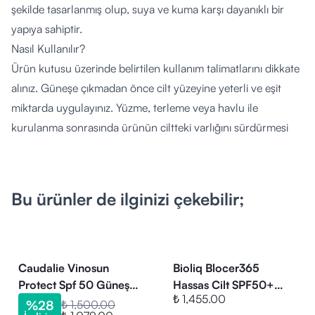
şekilde tasarlanmış olup, suya ve kuma karşı dayanıklı bir
yapıya sahiptir.
Nasıl Kullanılır?
Ürün kutusu üzerinde belirtilen kullanım talimatlarını dikkate
alınız. Güneşe çıkmadan önce cilt yüzeyine yeterli ve eşit
miktarda uygulayınız. Yüzme, terleme veya havlu ile
kurulanma sonrasında ürünün ciltteki varlığını sürdürmesi
için uygulamayı sıklıkla tekrarlayınız.
Kimler Kullanabilir?
Doktor tavsiyesi ile yetişkinlerin ve 3 yaş ve üzeri çocukların
Bu ürünler de ilginizi çekebilir;
kullanımına uygundur. Hassas cilt yapısına sahip bireyler için
üretilmiştir. Hamile ve emziren kadınların kullanım öncesinde
uzman veya doktor görüşü almaları gerekmektedir.
İçeriğindeki bileşenlere karşı hassasiyeti olanların,
Caudalie Vinosun
Bioliq Blocer365
kullanımdan önce içerik listesini incelemesi önerilir.
Protect Spf 50 Güneş
Hassas Cilt SPF50+
₺ 1,455.00
Spreyi 150 ml
Güneş Kremi 50 ml
İçerik Listesi:
%
28
₺ 1,500.00