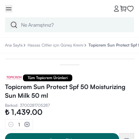
Ana Sayfa
Hassas Ciltler için Güneş Kremi
Topicrem Sun Protect Spf 
Tüm Topicrem Ürünleri
Topicrem Sun Protect Spf 50 Moisturizing
Sun Milk 50 ml
Barkod
:
3700281705287
₺ 1,439.00
1