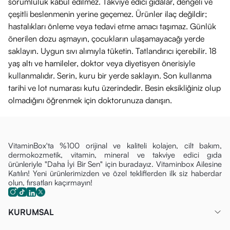
sorumluluk kabul edilmez. Takviye edici gıdalar, dengeli ve
çeşitli beslenmenin yerine geçemez. Ürünler ilaç değildir;
hastalıkları önleme veya tedavi etme amacı taşımaz. Günlük
önerilen dozu aşmayın, çocukların ulaşamayacağı yerde
saklayın. Uygun sıvı alımıyla tüketin. Tatlandırıcı içerebilir. 18
yaş altı ve hamileler, doktor veya diyetisyen önerisiyle
kullanmalıdır. Serin, kuru bir yerde saklayın. Son kullanma
tarihi ve lot numarası kutu üzerindedir. Besin eksikliğiniz olup
olmadığını öğrenmek için doktorunuza danışın.
VitaminBox'ta %100 orijinal ve kaliteli kolajen, cilt bakım,
dermokozmetik, vitamin, mineral ve takviye edici gıda
ürünleriyle "Daha İyi Bir Sen" için buradayız. Vitaminbox Ailesine
Katılın! Yeni ürünlerimizden ve özel tekliflerden ilk siz haberdar
olun, fırsatları kaçırmayın!
KURUMSAL