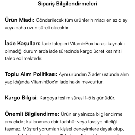
Sipariş Bilgilendirmeleri
POLYSORBATE 60, SORBITAN ISOSTEARATE, ECHINACEA
PURPUREA EXTRACT, TOCOPHERYL ACETATE, SODIUM
Ürün Miadı:
Gönderilecek tüm ürünlerin miadı en az 6 ay
BENZOATE, LACTIC ACID, TOCOPHEROL, POTASSIUM
veya daha uzun süreli olacaktır.
SORBATE.
İade Koşulları:
İade talepleri VitaminBox hatası kaynaklı
olmadığı durumlarda iade sürecinde kargo ücret kesintisi
talep edilmektedir.
Toplu Alım Politikası:
Aynı üründen 3 adet üstünde alım
yapıldığında VitaminBox'ın iade hakkı mevcuttur.
Kargo Bilgisi:
Kargoya teslim süresi 1-5 iş günüdür.
Önemli Bilgilendirme:
Ürünler yalnızca bilgilendirme
amaçlıdır; kullanımına dair taahhüt veya tavsiye niteliği
taşımaz. Müşteri yorumları kişisel deneyimlere dayalı olup,