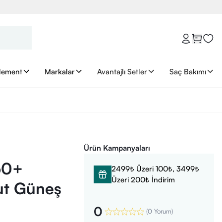
lement
Markalar
Avantajlı Setler
Saç Bakımı
Ürün Kampanyaları
 50+
2499₺ Üzeri 100₺, 3499₺
Üzeri 200₺ İndirim
ut Güneş
0
(
0 Yorum
)