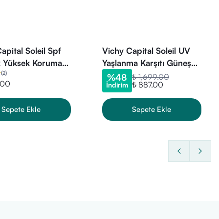
apital Soleil Spf
Vichy Capital Soleil UV
 Yüksek Koruma
Yaşlanma Karşıtı Güneş
(
2
)
 Vücut Sütü 300
Kremi SPF 50 40 ml
%
48
₺ 1,699.00
.00
₺ 887.00
İndirim
Sepete Ekle
Sepete Ekle