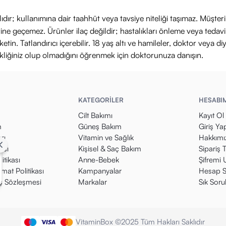
ıdır; kullanımına dair taahhüt veya tavsiye niteliği taşımaz. Müşte
yerine geçemez. Ürünler ilaç değildir; hastalıkları önleme veya ted
in. Tatlandırıcı içerebilir. 18 yaş altı ve hamileler, doktor veya diy
ikliğiniz olup olmadığını öğrenmek için doktorunuza danışın.
KATEGORİLER
HESABI
Cilt Bakımı
Kayıt Ol
m
Güneş Bakım
Giriş Ya
rı
Vitamin ve Sağlık
Hakkımı
kası
Kişisel & Saç Bakım
Sipariş 
itikası
Anne-Bebek
Şifremi
mat Politikası
Kampanyalar
Hesap S
ış Sözleşmesi
Markalar
Sık Soru
VitaminBox ©2025 Tüm Hakları Saklıdır