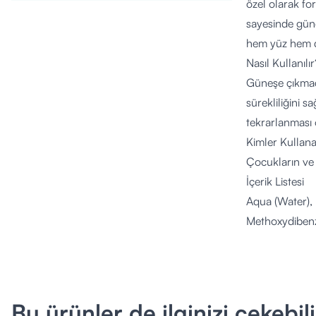
özel olarak fo
sayesinde güne
hem yüz hem d
Nasıl Kullanılır
Güneşe çıkmad
sürekliliğini 
tekrarlanması ö
Kimler Kullana
Çocukların ve 
İçerik Listesi
Aqua (Water), 
Methoxydibenz
Alkyl Benzoat
Phosphate, Sy
Ethylhexyloxy
Stearate, Palm
Bu ürünler de ilginizi çekebili