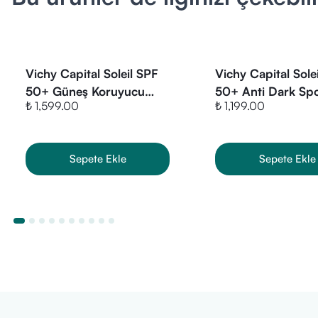
Sulfonic Acid
Vichy Capital Soleil SPF
Vichy Capital Sole
50+ Güneş Koruyucu
50+ Anti Dark Sp
₺ 1,599.00
₺ 1,199.00
Sprey 200 ml
Leke Karşıtı Renkl
Kremi 50 ml
Sepete Ekle
Sepete Ekle