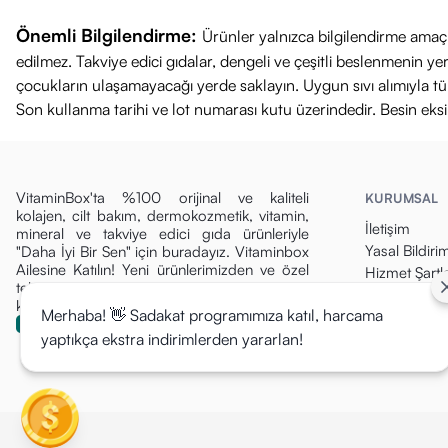
Önemli Bilgilendirme:
Ürünler yalnızca bilgilendirme amaçl
edilmez. Takviye edici gıdalar, dengeli ve çeşitli beslenmenin 
çocukların ulaşamayacağı yerde saklayın. Uygun sıvı alımıyla tüket
Son kullanma tarihi ve lot numarası kutu üzerindedir. Besin eks
VitaminBox'ta %100 orijinal ve kaliteli
KURUMSAL
kolajen, cilt bakım, dermokozmetik, vitamin,
İletişim
mineral ve takviye edici gıda ürünleriyle
Yasal Bildiri
"Daha İyi Bir Sen" için buradayız. Vitaminbox
Ailesine Katılın! Yeni ürünlerimizden ve özel
Hizmet Şartla
tekliflerden ilk siz haberdar olun, fırsatları
Gizlilik Politi
kaçırmayın!
Merhaba! 👋 Sadakat programımıza katıl, harcama
Para İade Pol
yaptıkça ekstra indirimlerden yararlan!
Kargo & Tesli
Mesafeli Sat