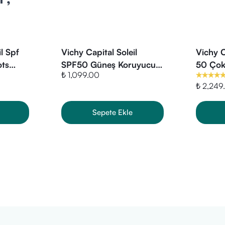
, Tocopherol, Xanthan Gum.
il Spf
Vichy Capital Soleil
Vichy C
ots
SPF50 Güneş Koruyucu
50 Çok
₺ 1,099.00
i Güneş
BB Emülsiyon 50 ml -
Yüz ve
₺ 2,249
Renkli
ml
Sepete Ekle