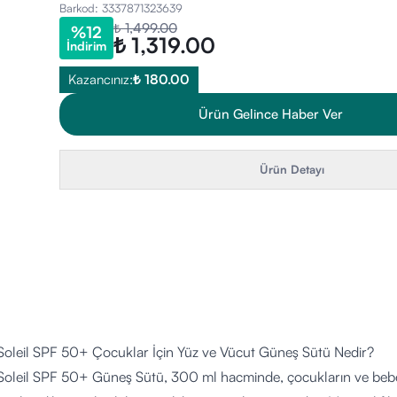
Barkod
:
3337871323639
₺ 1,499.00
%
12
₺ 1,319.00
İndirim
Kazancınız:
₺ 180.00
Ürün Gelince Haber Ver
Ürün Detayı
 Soleil SPF 50+ Çocuklar İçin Yüz ve Vücut Güneş Sütü Nedir?
Soleil SPF 50+ Güneş Sütü, 300 ml hacminde, çocukların ve bebekl