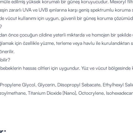
rmüle edilmiş yüksek korumalı bir güneş koruyucudur. Mexoryl filtre
şin zararlı UVA ve UVB ışınlarına karşı geniş spektrumlu koruma sa
e vücut kullanımı için uygun, güvenli bir güneş koruma çözümüd
?
an önce çocuğun cildine yeterli miktarda ve homojen bir şekilde
sağlamak için özellikle yüzme, terleme veya havlu ile kurulandıktan
nerilir.
bilir?
bebeklerin hassas ciltleri için uygundur. Yüz ve vücut bölgesinde ku
Propylene Glycol, Glycerin, Diisopropyl Sebacate, Ethylhexyl Sali
oylmethane, Titanium Dioxide [Nano], Octocrylene, Isohexadecane
e, Aluminum Starch Octenylsuccinate, Stearic Acid, Triethanolami
nthetic Wax, Acrylates/C10-30 Alkyl Acrylate Crosspolymer, Alu
phenol Methoxyphenyl Triazine, Caprylyl Glycol, Dimethicone, D
itic Acid, PEG-100 Stearate, Phenoxyethanol, Silica [Nano], Ter
r;