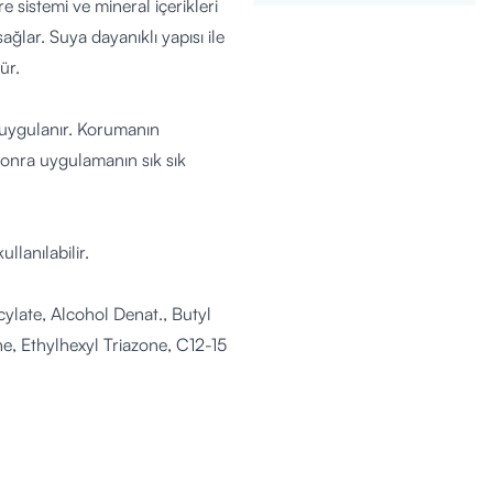
 sistemi ve mineral içerikleri
ğlar. Suya dayanıklı yapısı ile
ür.
 uygulanır. Korumanın
 sonra uygulamanın sık sık
llanılabilir.
cylate, Alcohol Denat., Butyl
, Ethylhexyl Triazone, C12-15
ne, Potassium Cetyl
minum Hydroxide, Bis-
isodium EDTA, Glyceryl
ephthalylidene Dicamphor