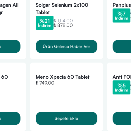
agen All
Solgar Selenium 2x100
Panplus
gr
Tablet
%
7
İndirim
%
21
₺ 1,114.00
₺ 878.00
İndirim
e
Ürün Gelince Haber Ver
e 60
Meno Xpecia 60 Tablet
Anti FO
₺ 749.00
%
5
İndirim
e
Sepete Ekle