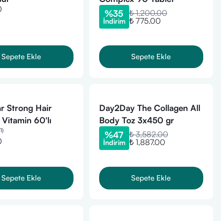
0
%
35
₺ 1,200.00
₺ 775.00
İndirim
Sepete Ekle
Sepete Ekle
ar Strong Hair
Day2Day The Collagen All
itamin 60'lı
Body Toz 3x450 gr
1
)
%
47
₺ 3,582.00
0
₺ 1,887.00
İndirim
Sepete Ekle
Sepete Ekle