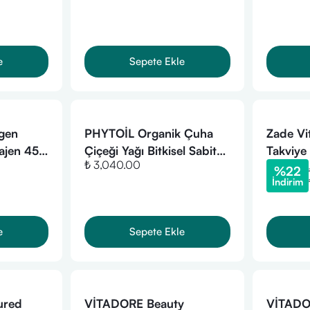
e
Sepete Ekle
agen
PHYTOİL Organik Çuha
Zade Vit
lajen 450
Çiçeği Yağı Bitkisel Sabit
Takviye
₺ 3,040.00
Yağ 100 ml
Bitkisel
%
22
İndirim
e
Sepete Ekle
ured
VİTADORE Beauty
VİTADOR