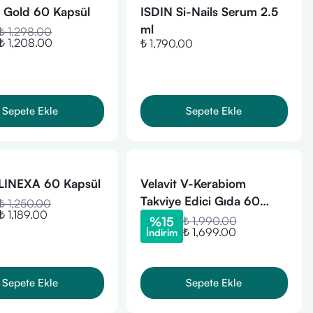
 Gold 60 Kapsül
ISDIN Si-Nails Serum 2.5
ml
₺ 1,298.00
₺ 1,208.00
₺ 1,790.00
Sepete Ekle
Sepete Ekle
LINEXA 60 Kapsül
Velavit V-Kerabiom
Takviye Edici Gıda 60
₺ 1,250.00
₺ 1,189.00
Kapsül
%
15
₺ 1,990.00
₺ 1,699.00
İndirim
Sepete Ekle
Sepete Ekle