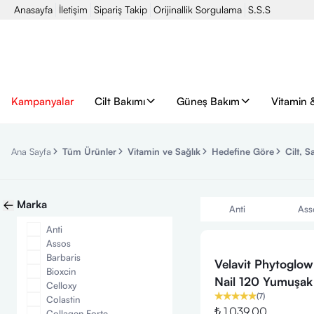
Anasayfa
İletişim
Sipariş Takip
Orijinallik Sorgulama
S.S.S
Kampanyalar
Cilt Bakımı
Güneş Bakım
Vitamin 
Ana Sayfa
Tüm Ürünler
Vitamin ve Sağlık
Hedefine Göre
Cilt, S
Marka
Anti
Ass
Anti
Assos
Barbaris
Velavit Phytoglow
Bioxcin
Nail 120 Yumuşak
Celloxy
(
7
)
Colastin
₺ 1,039.00
Collagen Forte