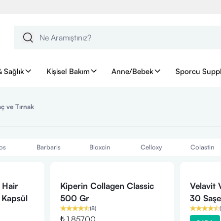
& Sağlık
Kişisel Bakım
Anne/Bebek
Sporcu Supp
aç ve Tırnak
os
Barbaris
Bioxcin
Celloxy
Colastin
 Hair
Kiperin Collagen Classic
Velavit
 Kapsül
500 Gr
30 Saşe
(
8
)
(
₺ 1,857.00