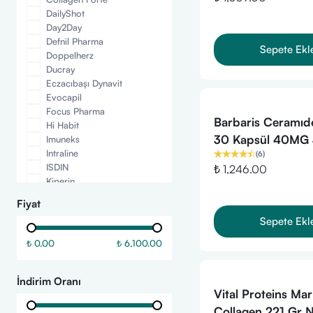
DailyShot
Day2Day
Defnil Pharma
Sepete Ekl
Doppelherz
Ducray
Eczacıbaşı Dynavit
Evocapil
Focus Pharma
Barbaris Ceramıd
Hi Habit
30 Kapsül 40MG
Imuneks
Intraline
(
6
)
Seramid Cilde Parl
ISDIN
₺ 1,246.00
Sıkılaşma- Ton Eşit
Kiperin
Nem
Leeroy
Fiyat
Medicago
Sepete Ekl
More Than
NaturalNest
₺ 0.00
₺ 6,100.00
Natures Bounty
Nourkrin
Nutraxin
İndirim Oranı
Vital Proteins Mar
Orzax
Ovio
Collagen 221 Gr N