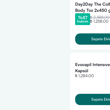
Xpecia
Day2Day The Coll
Zade Vital
Body Toz 2x450 
%
47
₺ 2,388.00
₺ 1,258.00
İndirim
Sepete Ekl
Evocapil Intensıv
Kapsül
₺ 1,284.00
Sepete Ekl