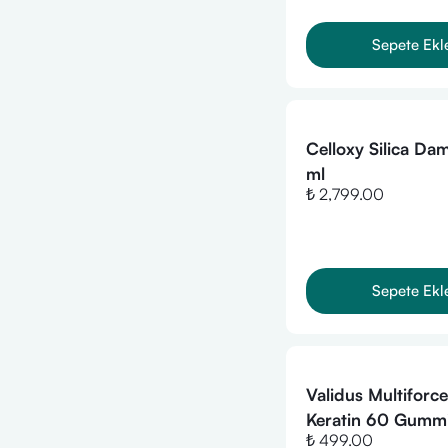
Sepete Ekl
Celloxy Silica Dam
ml
₺ 2,799.00
Sepete Ekl
Validus Multiforce
Keratin 60 Gumm
₺ 499.00