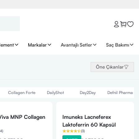
lement
Markalar
Avantajlı Setler
Saç Bakımı
Öne Çıkanlar
Collagen Forte
DailyShot
Day2Day
Defnil Pharma
 Viva MNP Collagen
Imuneks Lacneferex
Laktoferrin 60 Kapsül
4
)
(
3
)