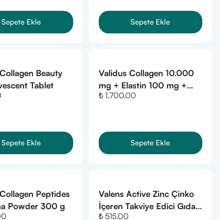
Sepete Ekle
Sepete Ekle
 Collagen Beauty
Validus Collagen 10.000
vescent Tablet
mg + Elastin 100 mg +
0
₺ 1,700.00
Glutathione 200 mg 30
Sachets + Shaker (Gift Set)
Sepete Ekle
Sepete Ekle
 Collagen Peptides
Valens Active Zinc Çinko
ha Powder 300 g
İçeren Takviye Edici Gıda
00
₺ 515.00
100 ml