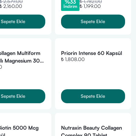
₺ 2,579.00
%
33
₺ 1,782.00
₺ 2,160.00
₺ 1,199.00
İndirim
Sepete Ekle
Sepete Ekle
llagen Multiform
Priorin Intense 60 Kapsül
₺ 1,808.00
llı Magnesium 30
0
 gr
Sepete Ekle
Sepete Ekle
Biotin 5000 Mcg
Nutraxin Beauty Collagen
ül
Complex 90 Tablet