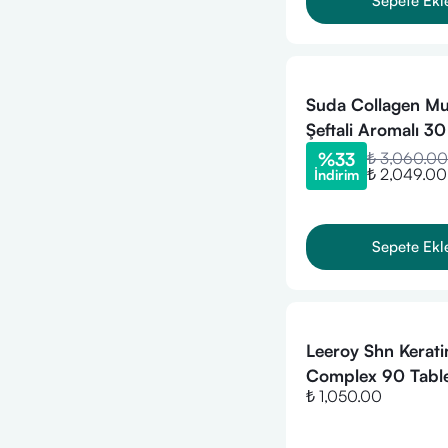
Sepete Ekl
Suda Collagen Mu
Şeftali Aromalı 30
%
33
₺ 3,060.00
₺ 2,049.00
İndirim
Sepete Ekl
Leeroy Shn Kerati
Complex 90 Tabl
₺ 1,050.00