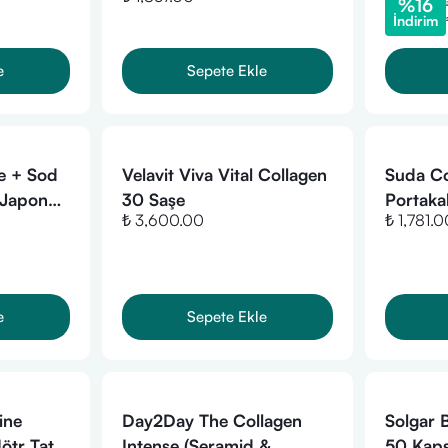
%
16
İndirim
e
Sepete Ekle
e + Sod
Velavit Viva Vital Collagen
Suda Co
 Japon
30 Saşe
Portaka
₺ 3,600.00
₺ 1,781.0
aklık-
Saşe 15
liği -
e
Sepete Ekle
ine
Day2Day The Collagen
Solgar 
ötr Tat
Intense (Seramid &
50 Kaps