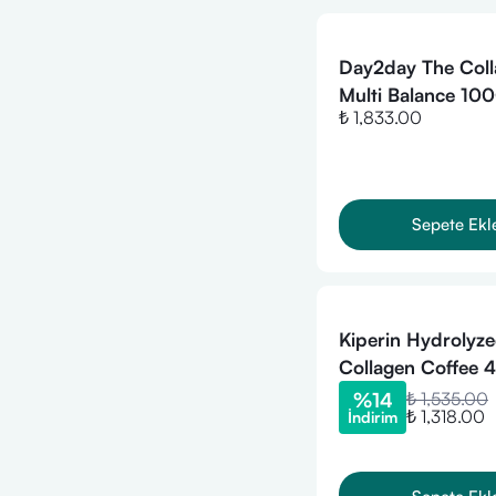
Day2day The Col
Multi Balance 1
₺ 1,833.00
45 Doz 540gr
Sepete Ekl
Kiperin Hydrolyz
Collagen Coffee 
30 Servis Toz
%
14
₺ 1,535.00
₺ 1,318.00
İndirim