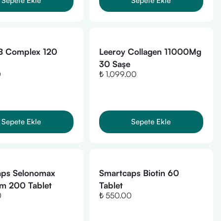
Sepete Ekle
Sepete Ekle
B Complex 120
Leeroy Collagen 11000Mg
30 Saşe
0
₺ 1,099.00
Sepete Ekle
Sepete Ekle
aps Selonomax
Smartcaps Biotin 60
m 200 Tablet
Tablet
0
₺ 550.00