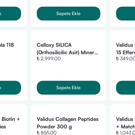
e
Sepete Ekle
la 118
Celloxy SILICA
Validus
(Orthosilicilic Asit) Mineral
15 Effer
₺ 2,999.00
₺ 349.0
Takviyesi-118ml Damla
e
Sepete Ekle
 Biotin +
Validus Collagen Peptides
Validus
ies
Powder 300 g
+ Matc
₺ 855.00
₺ 1,043.