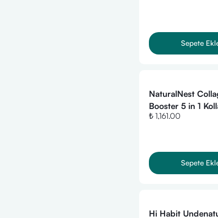
Sepete Ekl
NaturalNest Coll
Booster 5 in 1 Kol
₺ 1,161.00
gr
Sepete Ekl
Hi Habit Undenat