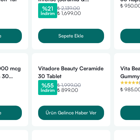
₺ 950.0
Resveratrol) Çilek Aromalı
%
21
₺ 2,139.00
₺ 1,699.00
İndirim
30 Saşe
e
Sepete Ekle
5000 mcg
Vitadore Beauty Ceramide
Vita Be
a 30
30 Tablet
Gummy V
(
%
55
₺ 1,999.00
₺ 985.0
₺ 899.00
İndirim
e
Ürün Gelince Haber Ver