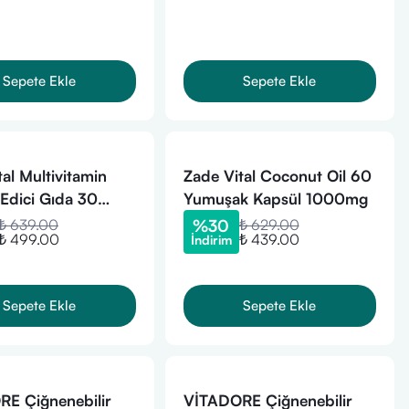
Sepete Ekle
Sepete Ekle
al Multivitamin
Zade Vital Coconut Oil 60
 Edici Gıda 30
Yumuşak Kapsül 1000mg
 Kapsül
₺ 639.00
%
30
₺ 629.00
₺ 499.00
₺ 439.00
İndirim
Sepete Ekle
Sepete Ekle
E Çiğnenebilir
VİTADORE Çiğnenebilir