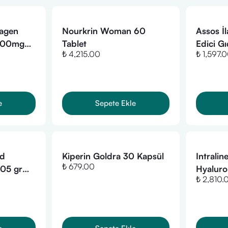
lagen
Nourkrin Woman 60
Assos İ
0000mg
Tablet
Edici G
₺ 4,215.00
₺ 1,597.
e
Sepete Ekle
ed
Kiperin Goldra 30 Kapsül
Intralin
₺ 679.00
405 gr
Hyaluro
₺ 2,810.