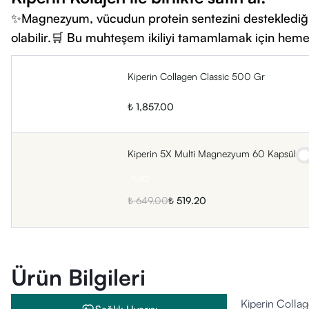
✨Magnezyum, vücudun protein sentezini desteklediği iç
olabilir.🛒 Bu muhteşem ikiliyi tamamlamak için hemen
Kiperin Collagen Classic 500 Gr
₺ 1,857.00
Kiperin 5X Multi Magnezyum 60 Kapsül
%
20
₺ 649.00
₺ 519.20
Ürün Bilgileri
Kiperin Colla