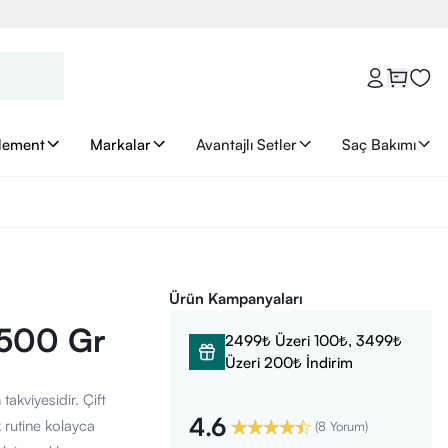
lement
Markalar
Avantajlı Setler
Saç Bakımı
Ürün Kampanyaları
 500 Gr
2499₺ Üzeri 100₺, 3499₺
Üzeri 200₺ İndirim
akviyesidir. Çift
4.6
k rutine kolayca
(
8 Yorum
)