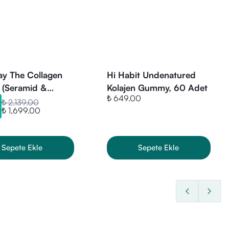
y The Collagen
Hi Habit Undenatured
 (Seramid &
Kolajen Gummy, 60 Adet
₺ 649.00
trol) Çilek Aromalı
₺ 2,139.00
₺ 1,699.00
e
Sepete Ekle
Sepete Ekle