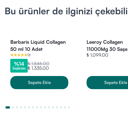
Arjinin: 770 m
Bu ürünler de ilginizi çekebili
Aspartik Asit
Glutamik Asit
Glisin: 2.330
Histidin: 90 m
Barbaris Liquid Collagen
Leeroy Collagen
Hidroksilisin:
50 ml 10 Adet
11000Mg 30 Saşe
Hidroksiprolin
₺ 1,099.00
(
1
)
İzolösin: 120 
%
14
₺ 1,546.00
₺ 1,335.00
İndirim
Lösin: 260 m
Lizin: 330 mg
Sepete Ekle
Sepete Ekle
Metiyonin: 9
Fenilalanin: 1
Prolin: 1.370 
Serin: 340 m
Treonin: 190 
Tirozin: 60 m