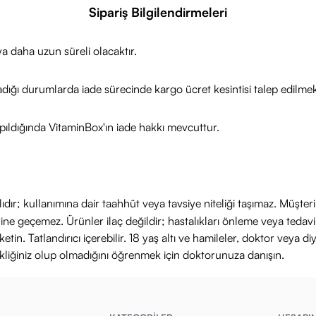
Sipariş Bilgilendirmeleri
er 2000 kcal baz alınarak hesaplanmış olup, bireysel ihtiyaçlara g
a daha uzun süreli olacaktır.
en Classic 500 Gr Özellikleri Nedir?
adığı durumlarda iade sürecinde kargo ücret kesintisi talep edilmek
ğal içerik
olajen peptit içeriği
ıldığında VitaminBox'ın iade hakkı mevcuttur.
ve koruyucu içermez
çeceklerle uyumlu
zünebilen yapı
k ekonomik ambalaj
ıdır; kullanımına dair taahhüt veya tavsiye niteliği taşımaz. Müşte
yerine geçemez. Ürünler ilaç değildir; hastalıkları önleme veya ted
in. Tatlandırıcı içerebilir. 18 yaş altı ve hamileler, doktor veya diy
ikliğiniz olup olmadığını öğrenmek için doktorunuza danışın.