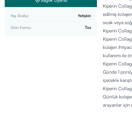
Sağlık Uyarısı
Kiperin Collage
edilmiş kolajen
Yaş Grubu
:
Yetişkin
sıcak veya soğu
Ürün Formu
:
Toz
Kiperin Colla
Kiperin Collage
kolajen ihtiyac
kullanımı ile ö
Kiperin Collag
Günde 1 porsiy
içecekle karışt
Kiperin Collag
Günlük kolajen 
arayanlar için 
İçerik Listesi 
Hidrolize Kola
Alanin: 840 