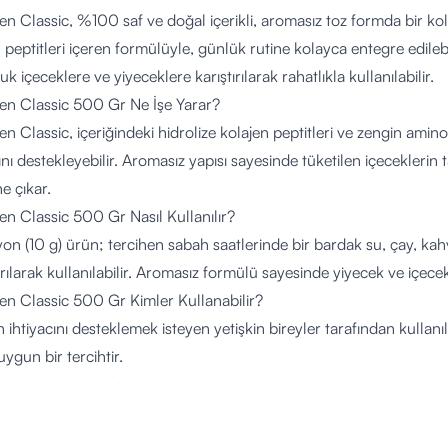
n Classic, %100 saf ve doğal içerikli, aromasız toz formda bir kolaj
 peptitleri içeren formülüyle, günlük rutine kolayca entegre edilebil
k içeceklere ve yiyeceklere karıştırılarak rahatlıkla kullanılabilir.
gen Classic 500 Gr Ne İşe Yarar?
n Classic, içeriğindeki hidrolize kolajen peptitleri ve zengin amino
ını destekleyebilir. Aromasız yapısı sayesinde tüketilen içeceklerin t
ne çıkar.
en Classic 500 Gr Nasıl Kullanılır?
on (10 g) ürün; tercihen sabah saatlerinde bir bardak su, çay, kah
ırılarak kullanılabilir. Aromasız formülü sayesinde yiyecek ve içecek
en Classic 500 Gr Kimler Kullanabilir?
ihtiyacını desteklemek isteyen yetişkin bireyler tarafından kullanıla
uygun bir tercihtir.
(1 Porsiyon – 10 g)
jen Peptit: 10.000 mg
mg