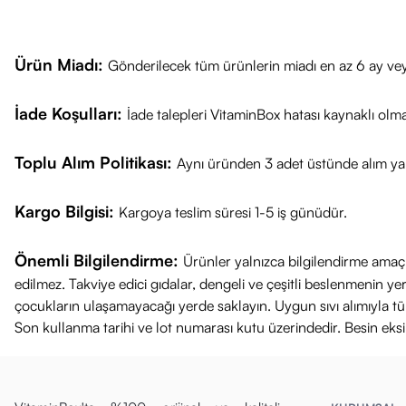
Valin: 220 mg
*Günlük değerl
Ürün Miadı:
Gönderilecek tüm ürünlerin miadı en az 6 ay vey
Kiperin Collag
İade Koşulları:
İade talepleri VitaminBox hatası kaynaklı olm
%100 saf ve do
Çift hidrolize k
Toplu Alım Politikası:
Aynı üründen 3 adet üstünde alım yap
Aroma, katkı 
Sıcak-soğuk i
Kargo Bilgisi:
Kargoya teslim süresi 1-5 iş günüdür.
Suda kolay çö
50 porsiyonlu
Önemli Bilgilendirme:
Ürünler yalnızca bilgilendirme amaçl
edilmez. Takviye edici gıdalar, dengeli ve çeşitli beslenmenin 
çocukların ulaşamayacağı yerde saklayın. Uygun sıvı alımıyla tüket
Son kullanma tarihi ve lot numarası kutu üzerindedir. Besin eks