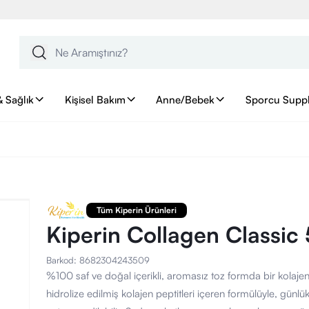
& Sağlık
Kişisel Bakım
Anne/Bebek
Sporcu Supp
Tüm Kiperin Ürünleri
Kiperin Collagen Classic
Barkod
:
8682304243509
%100 saf ve doğal içerikli, aromasız toz formda bir kolajen t
hidrolize edilmiş kolajen peptitleri içeren formülüyle, günlü