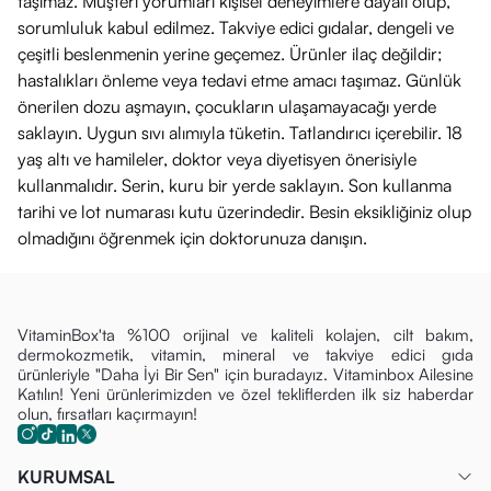
taşımaz. Müşteri yorumları kişisel deneyimlere dayalı olup,
sorumluluk kabul edilmez. Takviye edici gıdalar, dengeli ve
çeşitli beslenmenin yerine geçemez. Ürünler ilaç değildir;
hastalıkları önleme veya tedavi etme amacı taşımaz. Günlük
önerilen dozu aşmayın, çocukların ulaşamayacağı yerde
saklayın. Uygun sıvı alımıyla tüketin. Tatlandırıcı içerebilir. 18
yaş altı ve hamileler, doktor veya diyetisyen önerisiyle
kullanmalıdır. Serin, kuru bir yerde saklayın. Son kullanma
tarihi ve lot numarası kutu üzerindedir. Besin eksikliğiniz olup
olmadığını öğrenmek için doktorunuza danışın.
VitaminBox'ta %100 orijinal ve kaliteli kolajen, cilt bakım,
dermokozmetik, vitamin, mineral ve takviye edici gıda
ürünleriyle "Daha İyi Bir Sen" için buradayız. Vitaminbox Ailesine
Katılın! Yeni ürünlerimizden ve özel tekliflerden ilk siz haberdar
olun, fırsatları kaçırmayın!
KURUMSAL