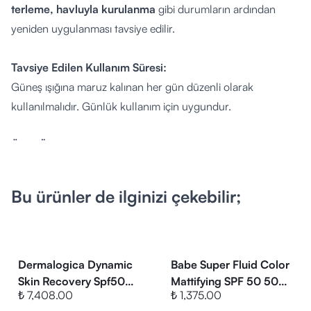
terleme, havluyla kurulanma
gibi durumların ardından
yeniden uygulanması tavsiye edilir.
Tavsiye Edilen Kullanım Süresi:
Güneş ışığına maruz kalınan her gün düzenli olarak
kullanılmalıdır. Günlük kullanım için uygundur.
Ürün Özellikleri ve Faydaları:
3 yaş ve üzeri çocuklar için özel olarak geliştirilmiş
formül.
Bu ürünler de ilginizi çekebilir;
Organik ve inorganik filtreler
ile
UVA, UVB ve mavi ışığa
karşı geniş spektrumlu koruma.
Fiziksel (mineral) ve kimyasal filtreler
sayesinde hücresel
düzeyde güneş koruması sağlar.
Dermalogica Dynamic
Babe Super Fluid Color
Cildi yatıştırıcı Aloe Vera
Skin Recovery Spf50
ile formüle edilmiştir.
Mattifying SPF 50 50
₺ 7,408.00
₺ 1,375.00
50ml
ml
ECTOIN®
içeriği sayesinde su moleküllerini cilt yüzeyinde