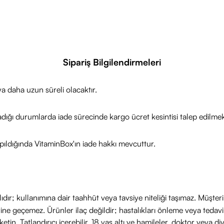
Sipariş Bilgilendirmeleri
a daha uzun süreli olacaktır.
adığı durumlarda iade sürecinde kargo ücret kesintisi talep edilmek
ıldığında VitaminBox'ın iade hakkı mevcuttur.
ıdır; kullanımına dair taahhüt veya tavsiye niteliği taşımaz. Müşte
yerine geçemez. Ürünler ilaç değildir; hastalıkları önleme veya ted
in. Tatlandırıcı içerebilir. 18 yaş altı ve hamileler, doktor veya diy