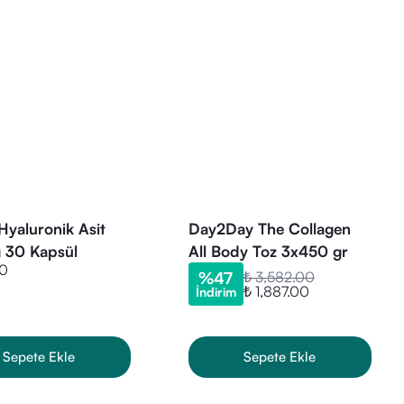
yaluronik Asit
Day2Day The Collagen
 30 Kapsül
All Body Toz 3x450 gr
r ve uygun fiyatlarla
00
%
47
₺ 3,582.00
irsiniz.
₺ 1,887.00
İndirim
Sepete Ekle
Sepete Ekle