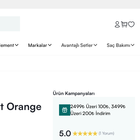
lement
Markalar
Avantajlı Setler
Saç Bakımı
Ürün Kampanyaları
ot Orange
2499₺ Üzeri 100₺, 3499₺
Üzeri 200₺ İndirim
5.0
(
1 Yorum
)