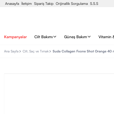
Anasayfa
İletişim
Sipariş Takip
Orijinallik Sorgulama
S.S.S
Kampanyalar
Cilt Bakımı
Güneş Bakım
Vitamin 
Ana Sayfa
Cilt, Saç ve Tırnak
Suda Collagen Fxone Shot Orange 40 m