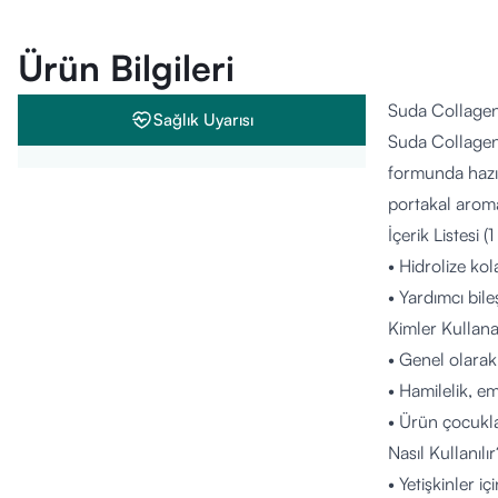
Ürün Bilgileri
Suda Collagen
Sağlık Uyarısı
Suda Collagen 
formunda hazır
portakal aroma
İçerik Listesi (
• Hidrolize ko
• Yardımcı bile
Kimler Kullana
• Genel olarak 
• Hamilelik, em
• Ürün çocukla
Nasıl Kullanılır
• Yetişkinler iç