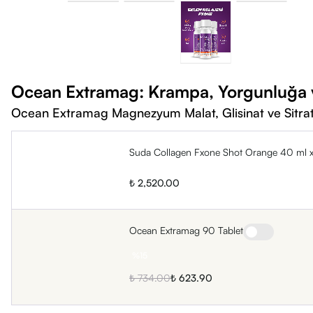
Ocean Extramag: Krampa, Yorgunluğa v
Ocean Extramag Magnezyum Malat, Glisinat ve Sitr
Suda Collagen Fxone Shot Orange 40 ml 
₺ 2,520.00
Ocean Extramag 90 Tablet
%
15
₺ 734.00
₺ 623.90