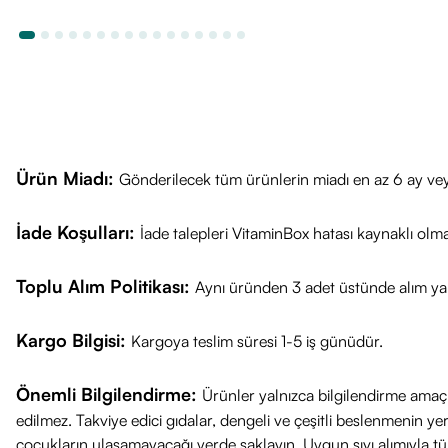
Ürün Miadı:
Gönderilecek tüm ürünlerin miadı en az 6 ay vey
İade Koşulları:
İade talepleri VitaminBox hatası kaynaklı olm
Toplu Alım Politikası:
Aynı üründen 3 adet üstünde alım yap
Kargo Bilgisi:
Kargoya teslim süresi 1-5 iş günüdür.
Önemli Bilgilendirme:
Ürünler yalnızca bilgilendirme amaçl
edilmez. Takviye edici gıdalar, dengeli ve çeşitli beslenmenin 
çocukların ulaşamayacağı yerde saklayın. Uygun sıvı alımıyla tüket