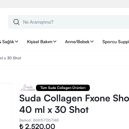
& Sağlık
Kişisel Bakım
Anne/Bebek
Sporcu Supp
l x 30 Shot
Tüm Suda Collagen Ürünleri
Suda Collagen Fxone Sh
40 ml x 30 Shot
Barkod
:
8681571357148
₺ 2,520.00