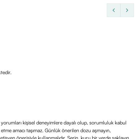
tedir.
ri yorumları kişisel deneyimlere dayalı olup, sorumluluk kabul
avi etme amacı taşımaz. Günlük önerilen dozu aşmayın,
etisyen önerisiyle kullanmalıdır. Serin, kuru bir yerde saklayın.