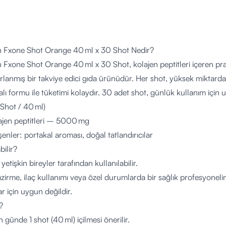
 Fxone Shot Orange 40 ml x 30 Shot Nedir?
Fxone Shot Orange 40 ml x 30 Shot, kolajen peptitleri içeren prat
lanmış bir takviye edici gıda ürünüdür. Her shot, yüksek miktarda h
lı formu ile tüketimi kolaydır. 30 adet shot, günlük kullanım için
1 Shot / 40 ml)
lajen peptitleri – 5000 mg
şenler: portakal aroması, doğal tatlandırıcılar
bilir?
yetişkin bireyler tarafından kullanılabilir.
zirme, ilaç kullanımı veya özel durumlarda bir sağlık profesyoneline
r için uygun değildir.
?
in günde 1 shot (40 ml) içilmesi önerilir.