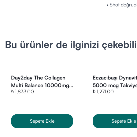
• Shot doğrudan
• Tavsiye edil
• Düzenli kulla
Öne Çıkan Özel
• Tek kullanıml
Bu ürünler de ilginizi çekebili
• Portakal arom
• Yüksek kolaje
• Gluten ve la
• 30 shot ile y
Day2day The Collagen
Eczacıbaşı Dynavit
Ürün Fiyatı
Multi Balance 10000mg
5000 mcg Takviye
VitaminBox ola
₺ 1,833.00
₺ 1,271.00
45 Doz 540gr
Gıda 100 Tablet
sunmaktayız. Gü
Sepete Ekle
Sepete Ekle