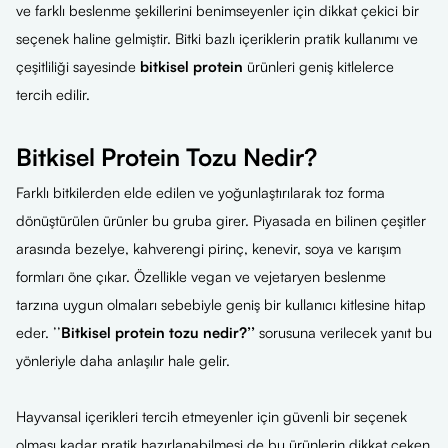
ve farklı beslenme şekillerini benimseyenler için dikkat çekici bir
seçenek haline gelmiştir. Bitki bazlı içeriklerin pratik kullanımı ve
çeşitliliği sayesinde
bitkisel protein
ürünleri geniş kitlelerce
tercih edilir.
Bitkisel Protein Tozu Nedir?
Farklı bitkilerden elde edilen ve yoğunlaştırılarak toz forma
dönüştürülen ürünler bu gruba girer. Piyasada en bilinen çeşitler
arasında bezelye, kahverengi pirinç, kenevir, soya ve karışım
formları öne çıkar. Özellikle vegan ve vejetaryen beslenme
tarzına uygun olmaları sebebiyle geniş bir kullanıcı kitlesine hitap
eder. ’’
Bitkisel protein tozu nedir?’’
sorusuna verilecek yanıt bu
yönleriyle daha anlaşılır hale gelir.
Hayvansal içerikleri tercih etmeyenler için güvenli bir seçenek
olması kadar pratik hazırlanabilmesi de bu ürünlerin dikkat çeken