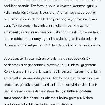
özelliklerindendir. Toz formun sıvılarla kolayca karışması günlük
kullanımda büyük kolaylık oluşturur. Aromalı veya sade çeşitler
bulunması kişilerin damak tadına göre seçim yapmasına imkan
verir. Tek tip protein kaynaklarının kullanılması, kimi zaman
aminoasit çeşitliliğini sınırlayabilir. Fakat bitki bazlı ürünlerde farklı
ham maddelerin bir araya getirilmesiyle bu çeşitlilik desteklenir.
Bu sayede
bitkisel protein
ürünleri dengeli bir kullanım sunabilir.
Sporcular, aktif yaşam süren bireyler ya da sadece günlük
beslenmesini çeşitlendirmek isteyenler bu ürünlere ilgi gösterir.
Kolay taşınabilir ve pratik hazırlanabilir olmaları kullanım oranlarını
artıran etkenler arasında yer alır. Toz formda hazırlanan bitki bazlı
proteinler, günlük hayatın farklı anlarında kolaylıkla kullanılabilir.
Sağlıklı yaşamı desteklemek isteyenler için
bitkisel protein
tozu
seçenekleri önemli bir alternatif haline gelmiştir. Sizlere
sunduğumuz bu bilgiler tedavi amaçlı değildir.