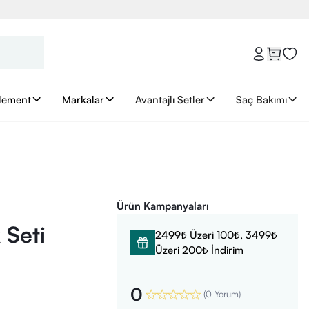
lement
Markalar
Avantajlı Setler
Saç Bakımı
Ürün Kampanyaları
 Seti
2499₺ Üzeri 100₺, 3499₺
Üzeri 200₺ İndirim
0
(
0 Yorum
)