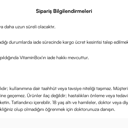
TİR (Her An):
Beauty Elixir
'i kullanmadan önce çalkalayın.
leri sıkılaştırmak için nemlendiriciden sonra sıkın.
Sipariş Bilgilendirmeleri
sı:
Makyajı sabitlemek ve "pudra görünümünü" almak için sıkın.
ildiniz yorgun hissettiğinde ferahlamak ve ışıltı katmak için diledi
a daha uzun süreli olacaktır.
adığı durumlarda iade sürecinde kargo ücret kesintisi talep edilmek
ıldığında VitaminBox'ın iade hakkı mevcuttur.
ıdır; kullanımına dair taahhüt veya tavsiye niteliği taşımaz. Müşte
yerine geçemez. Ürünler ilaç değildir; hastalıkları önleme veya ted
in. Tatlandırıcı içerebilir. 18 yaş altı ve hamileler, doktor veya diy
ikliğiniz olup olmadığını öğrenmek için doktorunuza danışın.