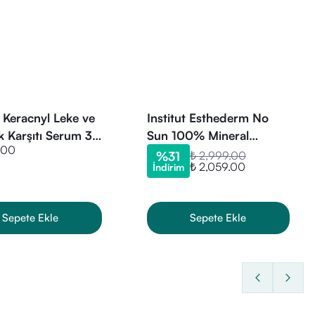
nsitif olmayan (güneşte leke
 Keracnyl Leke ve
Institut Esthederm No
lık Karşıtı Serum 30
Sun 100% Mineral
.00
Screen Protective Care
%
31
₺ 2,999.00
₺ 2,059.00
İndirim
50 ml
Sepete Ekle
Sepete Ekle
oyun ve dekolte bölgesine