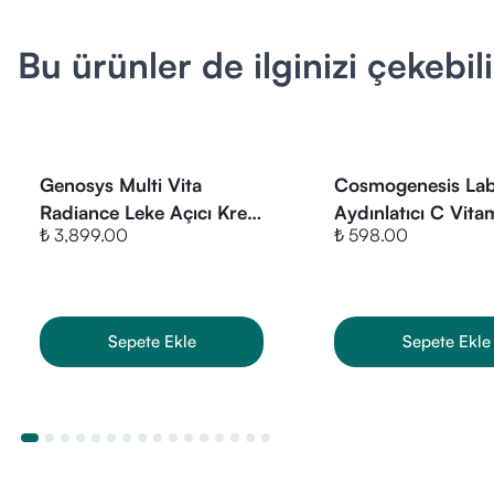
Öne Çıkan Yıl
Viniferine (A
Bu ürünler de ilginizi çekebili
yapmayan) doğ
Yeşil Üzüm v
Gül ve Biberi
Kimler Kullan
Genosys Multi Vita
Cosmogenesis La
Donuk ve mat c
Radiance Leke Açıcı Krem
Aydınlatıcı C Vita
Leke problemi
₺ 3,899.00
₺ 598.00
50 ml
Serum 30 ml
Geniş gözenekl
Makyajının gün
Tüm Cilt Tiple
Sepete Ekle
Sepete Ekle
Nasıl Kullanılı
TEDAVİ ET (S
masaj yaparak
NEMLENDİR: