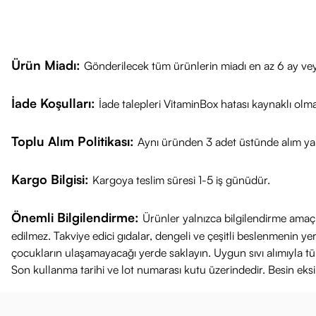
MÜKEMMELLEŞ
Sabah:
Gözenek
Makyaj Sonra
Gün İçinde:
C
Ürün Miadı:
Gönderilecek tüm ürünlerin miadı en az 6 ay vey
İade Koşulları:
İade talepleri VitaminBox hatası kaynaklı olm
Toplu Alım Politikası:
Aynı üründen 3 adet üstünde alım yap
Kargo Bilgisi:
Kargoya teslim süresi 1-5 iş günüdür.
Önemli Bilgilendirme:
Ürünler yalnızca bilgilendirme amaçl
edilmez. Takviye edici gıdalar, dengeli ve çeşitli beslenmenin 
çocukların ulaşamayacağı yerde saklayın. Uygun sıvı alımıyla tüket
Son kullanma tarihi ve lot numarası kutu üzerindedir. Besin eks