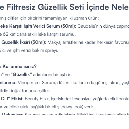
e Filtresiz Güzellik Seti İçinde Nel
etmiş ciltler için birbirini tamamlayan iki uzman ürün:
ke Karşıtı Işıltı Verici Serum (30ml):
Caudalie’nin dünya çapında
 62 kat daha etkili leke karşıtı serumu.
- Güzellik İksiri (30ml):
Makyaj artistlerine kadar herkesin favorisi 
ci ve ışıltı verici bakım spreyi.
e Kullanmalısınız?
m"
ve
"Güzellik"
adımlarını birleştirir:
ınlanma:
Vinoperfect Serum, düzenli kullanımda güneş, akne, yaşlıl
ildin doğal tonunu eşitler.
ilt" Etkisi:
Beauty Elixir, içerisindeki esansiyel yağlarla cildi c
ve cilde ıslak, sağlıklı bir bitiş (dewy look) verir.
 Makyajsız:
Serumu bakım rutininizde, Elixir'i ise ister temiz cilde 
ilirsiniz.