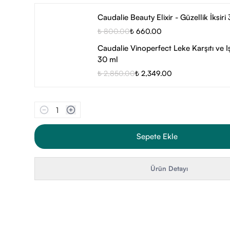
Caudalie Beauty Elixir - Güzellik İksiri
₺ 800.00
₺ 660.00
Caudalie Vinoperfect Leke Karşıtı ve Iş
30 ml
₺ 2,850.00
₺ 2,349.00
1
Sepete Ekle
Ürün Detayı