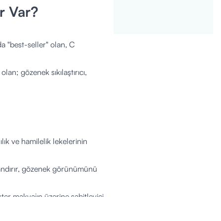
er Var?
 "best-seller" olan, C
olan; gözenek sıkılaştırıcı,
ık ve hamilelik lekelerinin
anlandırır, gözenek görünümünü
ister makyajın üzerine sabitleyici