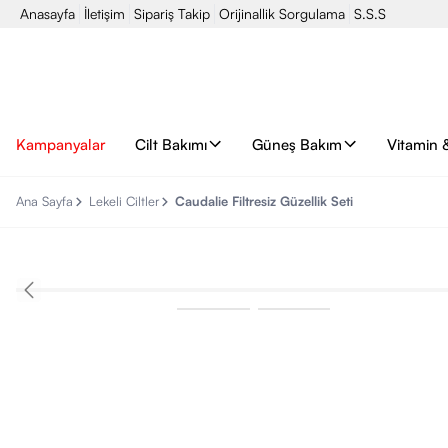
Anasayfa
İletişim
Sipariş Takip
Orijinallik Sorgulama
S.S.S
Kampanyalar
Cilt Bakımı
Güneş Bakım
Vitamin 
Ana Sayfa
Lekeli Ciltler
Caudalie Filtresiz Güzellik Seti