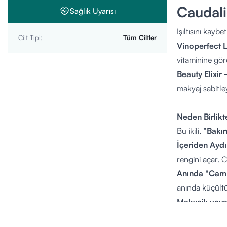
Caudali
Sağlık Uyarısı
Işıltısını kayb
Cilt Tipi
:
Tüm Ciltler
Vinoperfect Le
vitaminine göre
Beauty Elixir 
makyaj sabitleyi
Neden Birlikt
Bu ikili,
"Bakı
İçeriden Ayd
rengini açar. C
Anında "Cam C
anında küçültür 
Makyajlı veya
olarak kullanab