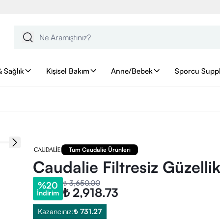
& Sağlık
Kişisel Bakım
Anne/Bebek
Sporcu Supp
Tüm Caudalie Ürünleri
Caudalie Filtresiz Güzellik
₺ 3,650.00
%
20
₺ 2,918.73
İndirim
Kazancınız:
₺ 731.27