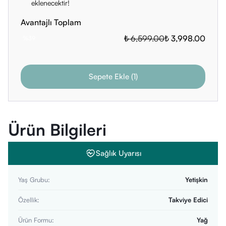
eklenecektir!
Avantajlı Toplam
₺ 6,599.00
₺ 3,998.00
%
39
Sepete Ekle
(
1
)
Ürün Bilgileri
Sağlık Uyarısı
Yaş Grubu
:
Yetişkin
Özellik
:
Takviye Edici
Ürün Formu
:
Yağ