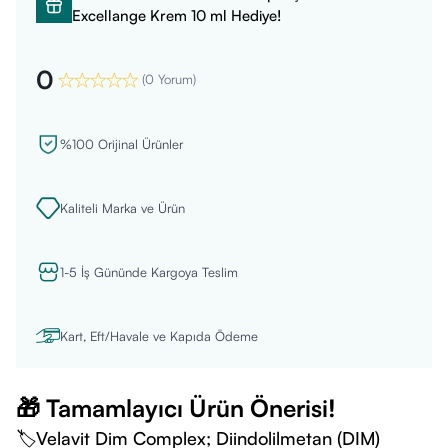
Excellange Krem 10 ml Hediye!
0
(
0 Yorum
)
%100 Orijinal Ürünler
Kaliteli Marka ve Ürün
1-5 İş Gününde Kargoya Teslim
Kart, Eft/Havale ve Kapıda Ödeme
🎁 Tamamlayıcı Ürün Önerisi!
🏷️Velavit Dim Complex; Diindolilmetan (DIM)