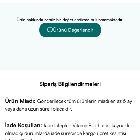
Kuru, mat, elastikiyetini yitirmiş ve olgun cilt tipleri için
uygundur.
Gece bakımında cildine yoğun besleyici bir dokunuş eklemek
Ürün hakkında henüz bir değerlendirme bulunmamaktadır.
isteyen herkes kullanabilir.
Ürünü Değerlendir
İçerik Listesi ve Öne Çıkan Bileşenler
Chrono-Repair Teknolojisi:
Cildin doğal ritmini
destekleyerek gece bakım etkisini artırabilir.
Camellia ve Jojoba Yağı:
Cildi besleyip nem kaybını
önlemeye yardımcı olabilir.
Vitamin E:
Antioksidan özelliğiyle cilt korumasını
Sipariş Bilgilendirmeleri
destekleyebilir.
Institut Esthederm Cellular Water:
Cilt canlılığını
Ürün Miadı:
Gönderilecek tüm ürünlerin miadı en az 6 ay
destekleyen markaya özel kompleks.
veya daha uzun süreli olacaktır.
Öne Çıkan Özellikler
Gece bakımına özel, yoğun besleyici yağ formülü
İade Koşulları:
İade talepleri VitaminBox hatası kaynaklı
Cilde ışıltı, yumuşaklık ve dolgunluk hissi kazandırabilir
olmadığı durumlarda iade sürecinde kargo ücret kesintisi