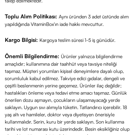
talep edilmektedir.
Cilt bariyerini güçlendirmeye ve nem kaybını önlemeye
yardımcı olabilir
Toplu Alım Politikası:
Aynı üründen 3 adet üstünde alım
Yatmadan önce rahatlatıcı bakım deneyimi
yapıldığında VitaminBox'ın iade hakkı mevcuttur.
Dermatolojik olarak test edilmiştir.
Kargo Bilgisi:
Kargoya teslim süresi 1-5 iş günüdür.
Önemli Bilgilendirme:
Ürünler yalnızca bilgilendirme
amaçlıdır; kullanımına dair taahhüt veya tavsiye niteliği
taşımaz. Müşteri yorumları kişisel deneyimlere dayalı olup,
sorumluluk kabul edilmez. Takviye edici gıdalar, dengeli ve
çeşitli beslenmenin yerine geçemez. Ürünler ilaç değildir;
hastalıkları önleme veya tedavi etme amacı taşımaz. Günlük
önerilen dozu aşmayın, çocukların ulaşamayacağı yerde
saklayın. Uygun sıvı alımıyla tüketin. Tatlandırıcı içerebilir. 18
yaş altı ve hamileler, doktor veya diyetisyen önerisiyle
kullanmalıdır. Serin, kuru bir yerde saklayın. Son kullanma
tarihi ve lot numarası kutu üzerindedir. Besin eksikliğiniz olup