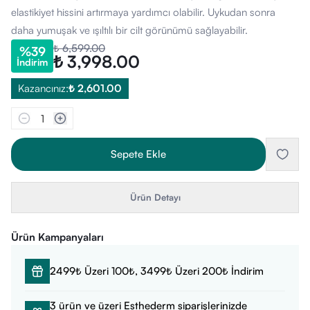
elastikiyet hissini artırmaya yardımcı olabilir. Uykudan sonra
daha yumuşak ve ışıltılı bir cilt görünümü sağlayabilir.
₺ 6,599.00
%
39
₺ 3,998.00
İndirim
Kazancınız:
₺ 2,601.00
1
Sepete Ekle
Ürün Detayı
Ürün Kampanyaları
2499₺ Üzeri 100₺, 3499₺ Üzeri 200₺ İndirim
3 ürün ve üzeri Esthederm siparişlerinizde