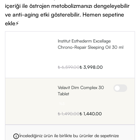
içeriği ile östrojen metobolizmanızı dengeleyebilir
ve anti-aging etki gösterebilir. Hemen sepetine
ekle⚡
Institut Esthederm Excellage
Chrono-Repair Sleeping Oil 30 ml
%
39
₺ 6,599.00
₺ 3,998.00
Velavit Dim Complex 30
Tablet
%
3
₺ 1,490.00
₺ 1,440.00
İncelediğiniz ürün ile birlikte bu ürünler de sepetinize