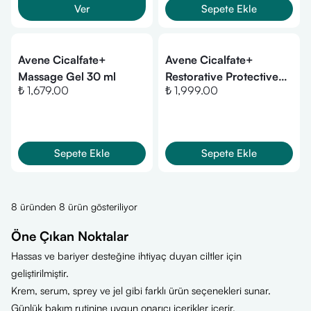
Ver
Sepete Ekle
Avene Cicalfate+
Avene Cicalfate+
Massage Gel 30 ml
Restorative Protective
₺ 1,679.00
₺ 1,999.00
Krem 100 ml
Sepete Ekle
Sepete Ekle
8 üründen 8 ürün gösteriliyor
Öne Çıkan Noktalar
Hassas ve bariyer desteğine ihtiyaç duyan ciltler için
geliştirilmiştir.
Krem, serum, sprey ve jel gibi farklı ürün seçenekleri sunar.
Günlük bakım rutinine uygun onarıcı içerikler içerir.