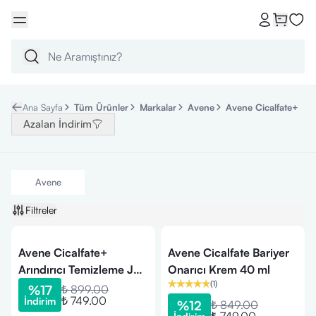
Ana Sayfa
Tüm Ürünler
Markalar
Avene
Avene Cicalfate+
Azalan İndirim
Avene
Filtreler
Avene Cicalfate+
Avene Cicalfate Bariyer
Arındırıcı Temizleme Jeli
Onarıcı Krem 40 ml
(
1
)
200 ml
%
17
₺ 899.00
₺ 749.00
İndirim
%
12
₺ 849.00