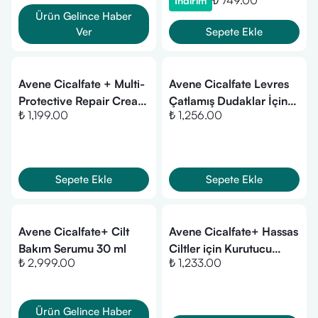
₺ 749.00
İndirim
Ürün Gelince Haber
Ver
Sepete Ekle
Avene Cicalfate + Multi-
Avene Cicalfate Levres
Protective Repair Cream
Çatlamış Dudaklar İçin
₺ 1,199.00
₺ 1,256.00
SPF50+ 30 ml
Balsam 10 ml
Sepete Ekle
Sepete Ekle
Avene Cicalfate+ Cilt
Avene Cicalfate+ Hassas
Bakım Serumu 30 ml
Ciltler için Kurutucu
₺ 2,999.00
₺ 1,233.00
Sprey 100 ml
Ürün Gelince Haber