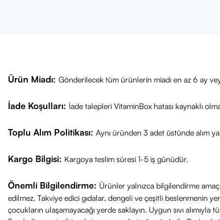
Dayanıklılığınızı
Performansınızı
Kas yorgunluğu
Lezzetli ve fe
Bigjoy Predat
ulaşın ve her
Ürün Miadı:
Gönderilecek tüm ürünlerin miadı en az 6 ay vey
İade Koşulları:
İade talepleri VitaminBox hatası kaynaklı olm
Toplu Alım Politikası:
Aynı üründen 3 adet üstünde alım yap
Kargo Bilgisi:
Kargoya teslim süresi 1-5 iş günüdür.
Önemli Bilgilendirme:
Ürünler yalnızca bilgilendirme amaçl
edilmez. Takviye edici gıdalar, dengeli ve çeşitli beslenmenin 
çocukların ulaşamayacağı yerde saklayın. Uygun sıvı alımıyla tüket