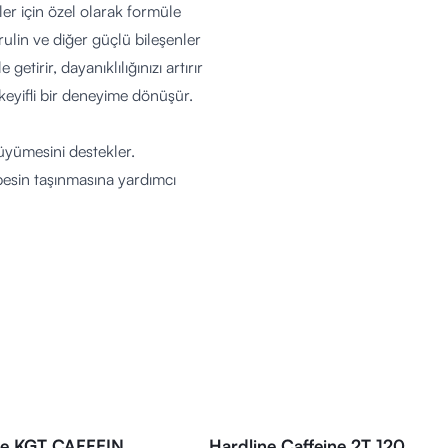
er için özel olarak formüle
trulin ve diğer güçlü bileşenler
getirir, dayanıklılığınızı artırır
 keyifli bir deneyime dönüşür.
büyümesini destekler.
besin taşınmasına yardımcı
 artırır.
luğunu azaltır.
r.
udun sıvı dengesini korur ve
zı en üst düzeye çıkarır.
ne KGT CAFFEIN
Hardline Caffeine 2T 120