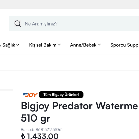
& Sağlık
Kişisel Bakım
Anne/Bebek
Sporcu Supp
Tüm BigJoy Ürünleri
Bigjoy Predator Watermel
510 gr
Barkod
:
8681571351061
₺ 1,433.00