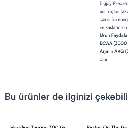
Bigjoy Predato
edilmiş bir tak
içerir. Bu enerj
ve kaslarınızın
Ürün Faydalar
BCAA (3000 
Arjinin AKG 
olur.
Beta-Alanin 
L-Sitrulin (1
Kreatin Mono
Taurin (800 
Bu ürünler de ilginizi çekebili
Elektrolitler 
kas fonksiyonla
Kafein (210 m
L-Tirozin (20
Hardline Taurine 300 Gr
BigJoy On The Go