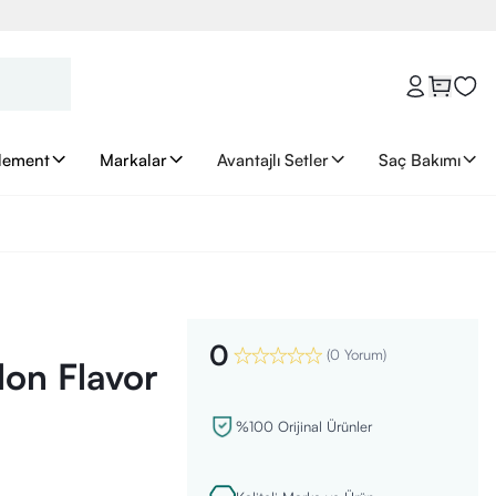
lement
Markalar
Avantajlı Setler
Saç Bakımı
0
(
0 Yorum
)
on Flavor
%100 Orijinal Ürünler