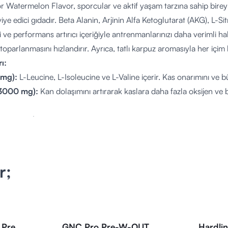
r Watermelon Flavor, sporcular ve aktif yaşam tarzına sahip bireyl
viye edici gıdadır. Beta Alanin, Arjinin Alfa Ketoglutarat (AKG), L-Si
i ve performans artırıcı içeriğiyle antrenmanlarınızı daha verimli hale 
 toparlanmasını hızlandırır. Ayrıca, tatlı karpuz aromasıyla her içim
ı:
mg):
L-Leucine, L-Isoleucine ve L-Valine içerir. Kas onarımını ve 
(3000 mg):
Kan dolaşımını artırarak kaslara daha fazla oksijen ve 
(2800 mg):
Kaslarınızın asidik ortamını dengeleyerek dayanıklılığınızı
000 mg):
Egzersiz sırasında enerji seviyenizi yükseltir ve kas yorgun
hidrat (1500 mg):
Güç ve patlama antrenmanları için enerji sağla
mg):
Performans artışı ve odaklanmayı destekler.
r;
(395,5 mg):
Potasyum, sodyum, magnezyum ve kalsiyum içerir, vüc
rını destekler.
g):
Enerji ve odaklanmayı artırarak antrenman öncesi performansını
0 mg):
Fiziksel ve zihinsel dayanıklılığı artırır.
 Pre
GNC Pro Pre-W-OUT
Hardli