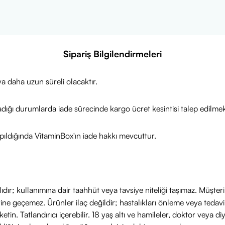
 artırın.
 zirveye taşıyın.
nu azaltın ve hızlı toparlanmayı destekleyin.
rahlatıcı karpuz aromasıyla her antrenmanı keyfe dönüştürün.
Sipariş Bilgilendirmeleri
or Watermelon Flavor 510 gr ile güçlü bir performans sergileyi
 antrenmandan sonra daha hızlı toparlanın!
a daha uzun süreli olacaktır.
adığı durumlarda iade sürecinde kargo ücret kesintisi talep edilmek
ıldığında VitaminBox'ın iade hakkı mevcuttur.
ıdır; kullanımına dair taahhüt veya tavsiye niteliği taşımaz. Müşte
yerine geçemez. Ürünler ilaç değildir; hastalıkları önleme veya ted
in. Tatlandırıcı içerebilir. 18 yaş altı ve hamileler, doktor veya diy