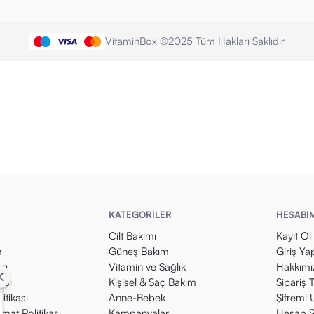
VitaminBox ©2025 Tüm Hakları Saklıdır
KATEGORİLER
HESABI
Cilt Bakımı
Kayıt Ol
m
Güneş Bakım
Giriş Ya
rı
Vitamin ve Sağlık
Hakkımı
kası
Kişisel & Saç Bakım
Sipariş 
itikası
Anne-Bebek
Şifremi
mat Politikası
Kampanyalar
Hesap S