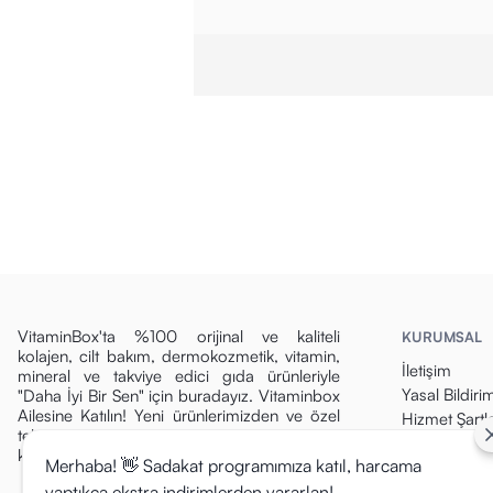
VitaminBox'ta %100 orijinal ve kaliteli
KURUMSAL
kolajen, cilt bakım, dermokozmetik, vitamin,
İletişim
mineral ve takviye edici gıda ürünleriyle
Yasal Bildiri
"Daha İyi Bir Sen" için buradayız. Vitaminbox
Ailesine Katılın! Yeni ürünlerimizden ve özel
Hizmet Şartla
tekliflerden ilk siz haberdar olun, fırsatları
Gizlilik Politi
kaçırmayın!
Merhaba! 👋 Sadakat programımıza katıl, harcama
Para İade Pol
yaptıkça ekstra indirimlerden yararlan!
Kargo & Tesli