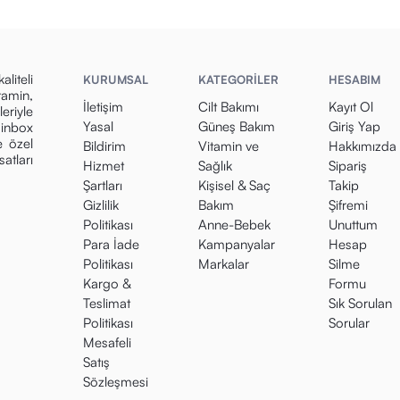
iteli
KURUMSAL
KATEGORİLER
HESABIM
tamin,
İletişim
Cilt Bakımı
Kayıt Ol
eriyle
Yasal
Güneş Bakım
Giriş Yap
minbox
e özel
Bildirim
Vitamin ve
Hakkımızda
atları
Hizmet
Sağlık
Sipariş
Şartları
Kişisel & Saç
Takip
Gizlilik
Bakım
Şifremi
Politikası
Anne-Bebek
Unuttum
Para İade
Kampanyalar
Hesap
Politikası
Markalar
Silme
Kargo &
Formu
Teslimat
Sık Sorulan
Politikası
Sorular
Mesafeli
Satış
Sözleşmesi