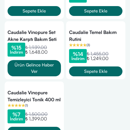
Sepete Ekle
Sepete Ekle
Caudalie Vinopure Set
Caudalie Temel Bakım
Akne Karşıtı Bakım Seti
Rutini
(
3
)
%
15
₺ 1,939.00
₺ 1,648.00
İndirim
%
14
₺ 1,455.00
₺ 1,249.00
İndirim
Ürün Gelince Haber
Ver
Sepete Ekle
Caudalie Vinopure
Temizleyici Tonik 400 ml
(
1
)
%
7
₺ 1,500.00
₺ 1,399.00
İndirim