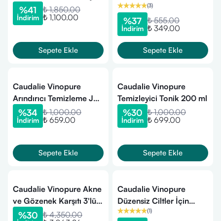
(
3
)
Serum 30 ml
75 ml
%
41
₺ 1,850.00
₺ 1,100.00
İndirim
%
37
₺ 555.00
₺ 349.00
İndirim
Sepete Ekle
Sepete Ekle
Caudalie Vinopure
Caudalie Vinopure
Arındırıcı Temizleme Jeli
Temizleyici Tonik 200 ml
150 ml
%
34
₺ 1,000.00
%
30
₺ 1,000.00
₺ 659.00
₺ 699.00
İndirim
İndirim
Sepete Ekle
Sepete Ekle
Caudalie Vinopure Akne
Caudalie Vinopure
ve Gözenek Karşıtı 3'lü
Düzensiz Ciltler İçin
(
1
)
Bakım Seti
Salisilik Krem 15 ml
%
30
₺ 4,350.00