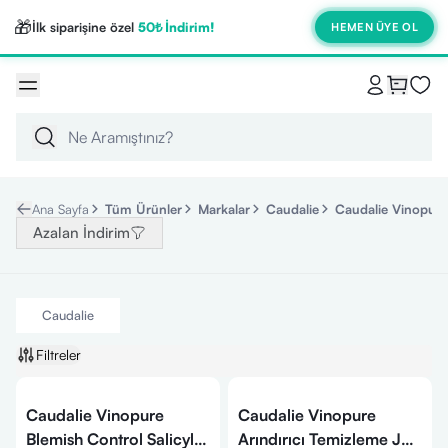
🎁
İlk siparişine özel
50₺ İndirim!
HEMEN ÜYE OL
Ana Sayfa
Tüm Ürünler
Markalar
Caudalie
Caudalie Vinopure
Azalan İndirim
Caudalie
Filtreler
Caudalie Vinopure
Caudalie Vinopure
Blemish Control Salicylic
Arındırıcı Temizleme Jeli