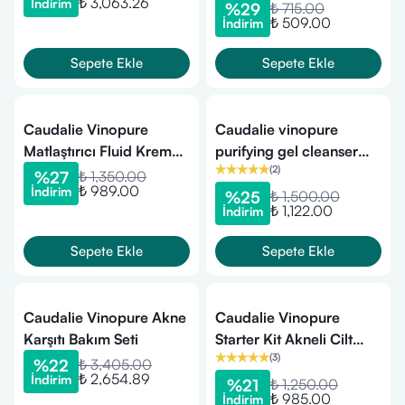
₺ 3,063.26
İndirim
%
29
₺ 715.00
₺ 509.00
İndirim
Sepete Ekle
Sepete Ekle
Caudalie Vinopure
Caudalie vinopure
Matlaştırıcı Fluid Krem
purifying gel cleanser
(
2
)
60 ml
385 ml - Akne
%
27
₺ 1,350.00
₺ 989.00
İndirim
temizleyici jel
%
25
₺ 1,500.00
₺ 1,122.00
İndirim
Sepete Ekle
Sepete Ekle
Caudalie Vinopure Akne
Caudalie Vinopure
Karşıtı Bakım Seti
Starter Kit Akneli Cilt
(
3
)
Tanışma Seti
%
22
₺ 3,405.00
₺ 2,654.89
İndirim
%
21
₺ 1,250.00
₺ 985.00
İndirim