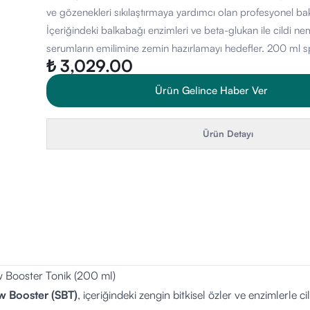
ve gözenekleri sıkılaştırmaya yardımcı olan profesyonel bak
İçeriğindeki balkabağı enzimleri ve beta-glukan ile cildi nemle
serumların emilimine zemin hazırlamayı hedefler. 200 ml 
₺ 3,029.00
Ürün Gelince Haber Ver
Ürün Detayı
Booster Tonik (200 ml)
 Booster (SBT)
,
içeriğindeki zengin bitkisel özler ve enzimlerle ci