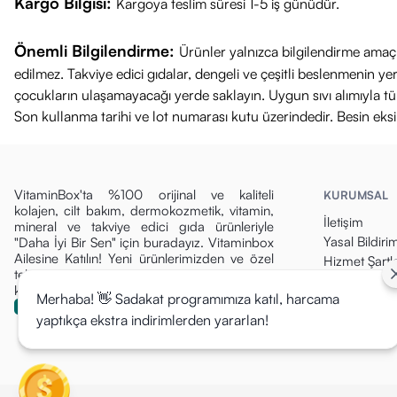
Kargo Bilgisi:
Kargoya teslim süresi 1-5 iş günüdür.
Önemli Bilgilendirme:
Ürünler yalnızca bilgilendirme amaçl
edilmez. Takviye edici gıdalar, dengeli ve çeşitli beslenmenin 
çocukların ulaşamayacağı yerde saklayın. Uygun sıvı alımıyla tüket
Son kullanma tarihi ve lot numarası kutu üzerindedir. Besin eks
VitaminBox'ta %100 orijinal ve kaliteli
KURUMSAL
kolajen, cilt bakım, dermokozmetik, vitamin,
İletişim
mineral ve takviye edici gıda ürünleriyle
Yasal Bildiri
"Daha İyi Bir Sen" için buradayız. Vitaminbox
Ailesine Katılın! Yeni ürünlerimizden ve özel
Hizmet Şartla
tekliflerden ilk siz haberdar olun, fırsatları
Gizlilik Politi
kaçırmayın!
Merhaba! 👋 Sadakat programımıza katıl, harcama
Para İade Pol
yaptıkça ekstra indirimlerden yararlan!
Kargo & Tesli
Mesafeli Sat