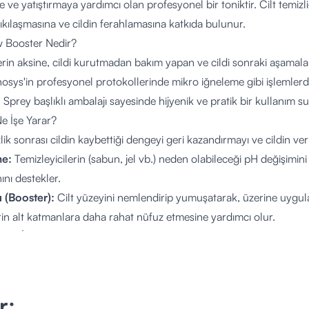
ve yatıştırmaya yardımcı olan profesyonel bir toniktir.
Cilt temizl
ıkılaşmasına ve cildin ferahlamasına katkıda bulunur.
 Booster Nedir?
rin aksine,
cildi kurutmadan bakım yapan ve cildi sonraki aşamalar
sys'in profesyonel protokollerinde mikro iğneleme gibi işlemlerde
.
Sprey başlıklı ambalajı sayesinde hijyenik ve pratik bir kullanım su
Ne İşe Yarar?
ik sonrası cildin kaybettiği dengeyi geri kazandırmayı ve cildin veri
e:
Temizleyicilerin (sabun,
jel vb.
) neden olabileceği pH değişimini
nı destekler.
ı (Booster):
Cilt yüzeyini nemlendirip yumuşatarak,
üzerine uygul
rin alt katmanlara daha rahat nüfuz etmesine yardımcı olur.
ımı:
İçeriğindeki
Balkabağı Fermenti
sayesinde gözenekleri sıkılaş
atkıda bulunur.
:
Semizotu (Portulaca Oleracea)
ve
Papatya
özleri ile hassas cildi s
fifletmeyi hedefler.
r;