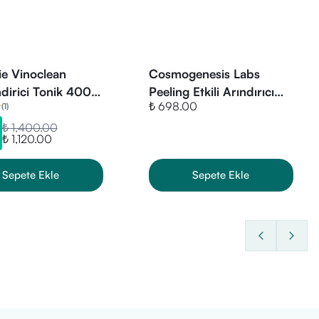
yınız.
eyiniz.
ie Vinoclean
Cosmogenesis Labs
niz (Bu yöntem,
kalan makyaj
dirici Tonik 400
Peeling Etkili Arındırıcı
₺ 698.00
(
1
)
AHA ve BHA Tonik 200
z.
ml
₺ 1,400.00
₺ 1,120.00
Sepete Ekle
Sepete Ekle
 ölü hücrelerden arındırmaya ve
apasitesine sahiptir.
dir.