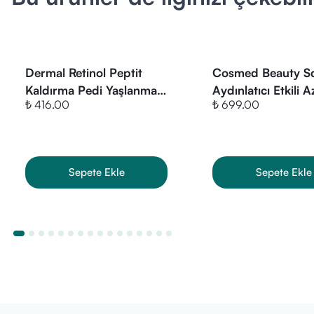
Nem Desteği
Nasıl Kullanılır
Genosys Snow C
Genosys Sno
Dermal Retinol Peptit
Cosmed Beauty S
Alternatif olar
Kaldırma Pedi Yaşlanma
Aydınlatıcı Etkili A
artıklarını ve ki
₺ 416.00
₺ 699.00
Karşıtı Kore Tonik Ped 12
Tonik 200 ml
Parmak uçların
Adet
Durulama gere
İçeriği Hakkınd
Sepete Ekle
Sepete Ekle
Genosys Snow
Lactobacillus
yumuşatmaya y
Beta-Glukan:
Betain:
Cildin
Bitkisel Komp
Fiyatı