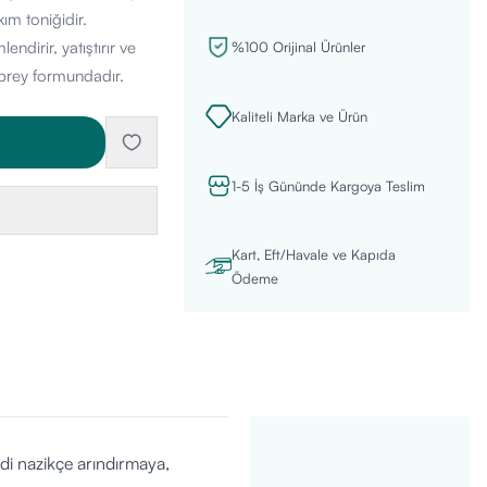
ım toniğidir.
ndirir, yatıştırır ve
%100 Orijinal Ürünler
sprey formundadır.
Kaliteli Marka ve Ürün
1-5 İş Gününde Kargoya Teslim
Kart, Eft/Havale ve Kapıda
Ödeme
ldi nazikçe arındırmaya,