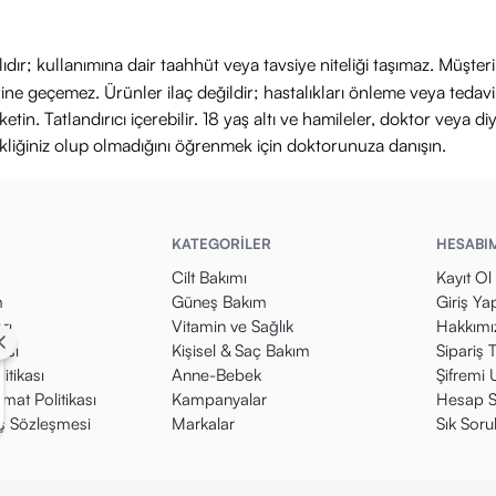
ıdır; kullanımına dair taahhüt veya tavsiye niteliği taşımaz. Müşte
yerine geçemez. Ürünler ilaç değildir; hastalıkları önleme veya ted
in. Tatlandırıcı içerebilir. 18 yaş altı ve hamileler, doktor veya diy
ikliğiniz olup olmadığını öğrenmek için doktorunuza danışın.
KATEGORİLER
HESABI
Cilt Bakımı
Kayıt Ol
m
Güneş Bakım
Giriş Ya
rı
Vitamin ve Sağlık
Hakkımı
kası
Kişisel & Saç Bakım
Sipariş 
itikası
Anne-Bebek
Şifremi
mat Politikası
Kampanyalar
Hesap S
ış Sözleşmesi
Markalar
Sık Soru