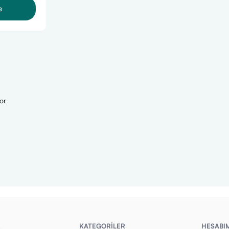
e
or
KATEGORİLER
HESABI