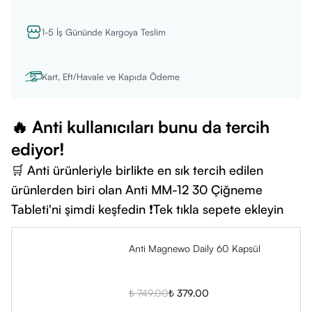
Tercihen öğünlerle birlikte tüketilmesi tavsiye edilir.
1-5 İş Gününde Kargoya Teslim
Kimler Kullanabilir?
Yetişkin bireylerin kullanımına uygundur.
Hamilelik, emzirme dönemi veya düzenli ilaç kullanımı
Kart, Eft/Havale ve Kapıda Ödeme
durumlarında sağlık profesyoneline danışılması önerilir.
İçerik Listesi
🔥 Anti kullanıcıları bunu da tercih
Magnezyum Bisglisinat
ediyor!
Magnezyum Potasyum Sitrat
🛒 Anti ürünleriyle birlikte en sık tercih edilen
Magnezyum Malat
ürünlerden biri olan Anti MM-12 30 Çiğneme
Riboflavin-5-fosfat sodyum (Vitamin B2 – aktif form)
Tableti'ni şimdi keşfedin ❗Tek tıkla sepete ekleyin
Nikotinamid (Vitamin B3)
Piridoksal-5'-fosfat (Vitamin B6 – aktif form)
Bitkisel kapsül (HPMC)
Anti Magnewo Daily 60 Kapsül
Günlük kullanım dozu (2 kapsül) ile:
%
49
250 mg elementer magnezyum
sağlar.
₺ 749.00
₺ 379.00
Öne Çıkan Özellikleri