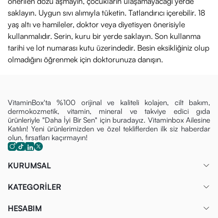
önerilen dozu aşmayın, çocukların ulaşamayacağı yerde
L-Arjinin:
Protein yapı taşı olan amino asit.
saklayın. Uygun sıvı alımıyla tüketin. Tatlandırıcı içerebilir. 18
Şeker, gluten ve koruyucu içermez.
yaş altı ve hamileler, doktor veya diyetisyen önerisiyle
Uyarılar
kullanmalıdır. Serin, kuru bir yerde saklayın. Son kullanma
Takviye Edici Gıdadır:
İlaç değildir. Hastalıkların önlenmesi
tarihi ve lot numarası kutu üzerindedir. Besin eksikliğiniz olup
olmadığını öğrenmek için doktorunuza danışın.
veya tedavi edilmesi amacıyla kullanılmaz.
Pastil Formu:
Küçük çocuklarda boğulma riski
oluşturmaması için ebeveyn gözetiminde verilmelidir (pastil
emme becerisi olan yaş grubu için uygundur).
VitaminBox'ta %100 orijinal ve kaliteli kolajen, cilt bakım,
dermokozmetik, vitamin, mineral ve takviye edici gıda
Hamilelik ve emzirme dönemi ile hastalık veya ilaç
ürünleriyle "Daha İyi Bir Sen" için buradayız. Vitaminbox Ailesine
kullanılması durumlarında doktorunuza danışın.
Katılın! Yeni ürünlerimizden ve özel tekliflerden ilk siz haberdar
olun, fırsatları kaçırmayın!
Serin ve kuru yerde muhafaza ediniz.
KURUMSAL
KATEGORİLER
HESABIM