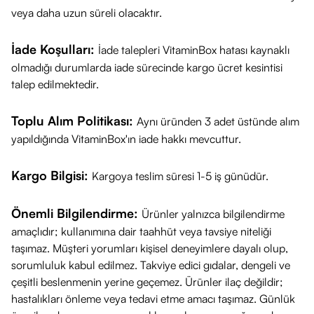
Nasıl Kullanılır?
veya daha uzun süreli olacaktır.
Duobalance Oral, çiğnenmeden veya bütün yutulmadan,
ağızda yavaşça eritilerek tüketilmelidir.
İade Koşulları:
İade talepleri VitaminBox hatası kaynaklı
Dozaj:
4-10 yaş grubu çocuklar ve 11 yaş üzeri yetişkinler
olmadığı durumlarda iade sürecinde kargo ücret kesintisi
talep edilmektedir.
için günde
1 pastil
kullanılması önerilir.
Uygulama Zamanı:
Probiyotiklerin ağızda daha uzun süre
Toplu Alım Politikası:
Aynı üründen 3 adet üstünde alım
kalabilmesi için
dişler fırçalandıktan sonra
(tercihen gece
yapıldığında VitaminBox'ın iade hakkı mevcuttur.
yatmadan önce veya sabah evden çıkmadan) kullanılması
tavsiye edilir.
Kargo Bilgisi:
Kargoya teslim süresi 1-5 iş günüdür.
Yemeyin/İçmeyin:
Pastil eridikten sonra en az 30 dakika
boyunca bir şey yenilip içilmemesi, bakterilerin tutunması
Önemli Bilgilendirme:
Ürünler yalnızca bilgilendirme
(kolonizasyonu) açısından önemlidir.
amaçlıdır; kullanımına dair taahhüt veya tavsiye niteliği
Ürün İçeriği
taşımaz. Müşteri yorumları kişisel deneyimlere dayalı olup,
Her 1 Pastilde:
sorumluluk kabul edilmez. Takviye edici gıdalar, dengeli ve
çeşitli beslenmenin yerine geçemez. Ürünler ilaç değildir;
Lactobacillus paracasei (CASEI 431®):
Yararlı bakteri suşu.
hastalıkları önleme veya tedavi etme amacı taşımaz. Günlük
Lactobacillus rhamnosus (LGG®):
Yararlı bakteri suşu.