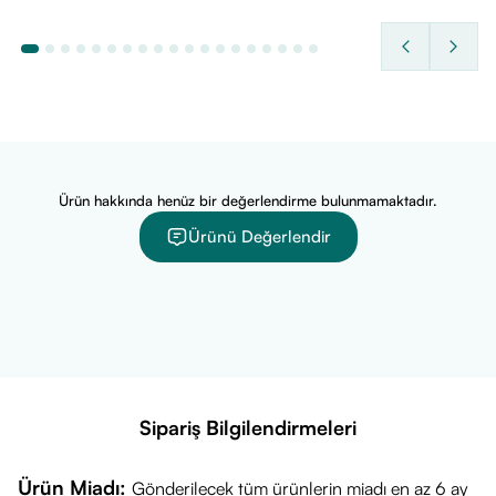
olanlar) hem de yetişkinlerin severek kullanabileceği bir tada
sahiptir.
Duobalance Oral Ne İşe Yarar?
Bu ürün, ağız içi ekosistemini dengelemeye yardımcı olmak
için tasarlanmıştır.
Ağız Florası Dengesi:
Ağız içerisindeki yararlı bakteri
sayısını artırarak, mikrobiyota dengesinin korunmasına
Ürün hakkında henüz bir değerlendirme bulunmamaktadır.
katkıda bulunur.
Ürünü Değerlendir
Ağız Kokusu (Halitozis):
Dengesiz ağız florasından
kaynaklanan kötü koku oluşumunun sebeplerine karşı
(yararlı bakterileri artırarak) doğal bir destek sunar.
Boğaz Bölgesi:
Özellikle kış aylarında veya mevsim
geçişlerinde boğaz florasını destekleyerek vücut direncine
katkı sağlamayı amaçlar.
Sipariş Bilgilendirmeleri
Diş Sağlığı:
Ağız pH'ını ve bakteri dengesini düzenlemeye
yardımcı olarak diş ve diş eti sağlığını destekler.
Ürün Miadı:
Gönderilecek tüm ürünlerin miadı en az 6 ay