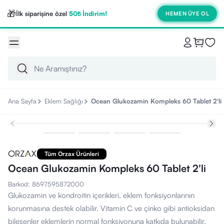
🎁
İlk siparişine özel
50₺ İndirim!
HEMEN ÜYE OL
Ana Sayfa
Eklem Sağlığı
Ocean Glukozamin Kompleks 60 Tablet 2'li
Tüm Orzax Ürünleri
Ocean Glukozamin Kompleks 60 Tablet 2'li
Barkod
:
8697595872000
Glukozamin ve kondroitin içerikleri, eklem fonksiyonlarının
korunmasına destek olabilir. Vitamin C ve çinko gibi antioksidan
bileşenler eklemlerin normal fonksiyonuna katkıda bulunabilir.