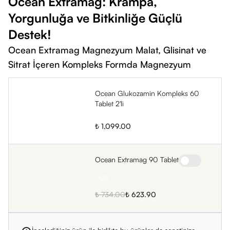
Ocean Extramag: Krampa,
Antioksidan katkı ile eklem fonksiyonuna yardımcı olabilir
Yorgunluğa ve Bitkinliğe Güçlü
1 Alana 1 Hediye avantajlı kampanya ile sunulur
Destek!
Düzenli kullanımda eklem sağlığının korunmasına yardımcı
olabilir
Ocean Extramag Magnezyum Malat, Glisinat ve
Sitrat İçeren Kompleks Formda Magnezyum
Ocean Glukozamin Kompleks 60
Tablet 2'li
₺ 1,099.00
Ocean Extramag 90 Tablet
%
15
₺ 734.00
₺ 623.90