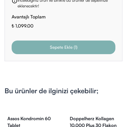
İncelediğiniz ürün ile birlikte bu ürünler de sepetinize
eklenecektir!
Avantajlı Toplam
₺ 1,099.00
Sepete Ekle
(
1
)
Bu ürünler de ilginizi çekebilir;
Assos Kondromin 60
Doppelherz Kollagen
Tablet
10.000 Plus 30 Flakon