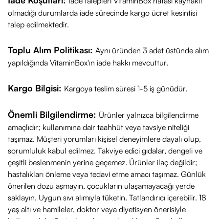
İade Koşulları:
İade talepleri VitaminBox hatası kaynaklı
not almıştır.
olmadığı durumlarda iade sürecinde kargo ücret kesintisi
Kapsül Kaynağı:
Balık jelatini kullanılarak üretilmiştir (Helal
talep edilmektedir.
sertifikalıdır).
Nasıl Kullanılır?
Toplu Alım Politikası:
Aynı üründen 3 adet üstünde alım
Önerilen Doz:
yapıldığında VitaminBox'ın iade hakkı mevcuttur.
11 yaş ve üzeri yetişkinler için günde
1 veya 2
kapsül
kullanılması tavsiye edilir.
Kargo Bilgisi:
Kargoya teslim süresi 1-5 iş günüdür.
Uygulama:
Tok karnına, bir miktar su ile yutulmalıdır.
Kapsüller yumuşak jel formundadır, yutulması kolaydır.
Önemli Bilgilendirme:
Ürünler yalnızca bilgilendirme
İçeriği
amaçlıdır; kullanımına dair taahhüt veya tavsiye niteliği
Ağır metallerden uzak, küçük cins balıkların gövde yağları
taşımaz. Müşteri yorumları kişisel deneyimlere dayalı olup,
kullanılarak üretilmiştir.
sorumluluk kabul edilmez. Takviye edici gıdalar, dengeli ve
Besin Değerleri (1 Kapsül İçin):
çeşitli beslenmenin yerine geçemez. Ürünler ilaç değildir;
Balık Yağı:
1200 mg
hastalıkları önleme veya tedavi etme amacı taşımaz. Günlük
Toplam Omega 3:
önerilen dozu aşmayın, çocukların ulaşamayacağı yerde
780 mg
saklayın. Uygun sıvı alımıyla tüketin. Tatlandırıcı içerebilir. 18
EPA:
384 mg
yaş altı ve hamileler, doktor veya diyetisyen önerisiyle
DHA:
252 mg