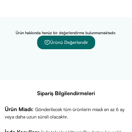
ve emzirilen bebeklerin normal beyin ve göz gelişimine
katkıda bulunur.
(Faydalı etkinin sağlanabilmesi için günde
250 mg EPA ve DHA alınması önerilir).
Öne Çıkan Özellikleri
Ürün hakkında henüz bir değerlendirme bulunmamaktadır.
VitaminBox müşterilerinin Ocean Plus'ı "Favori Balık Yağı"
Ürünü Değerlendir
olarak seçmesinin nedenleri:
Yüksek Değerler:
Tek kapsülde
780 mg Toplam Omega 3
(384 mg EPA, 252 mg DHA) içerir.
Limon Aromalı:
Deodorizasyon tekniği ile balık tadı ve
kokusu minimize edilmiş, limon aroması eklenmiştir; ağızda
kötü tat bırakmaz ve koku yapmaz.
Sipariş Bilgilendirmeleri
Trigliserid Form:
Doğal balık yağı yapısına en yakın form
olduğu için biyoyararlanımı (emilimi) yüksektir.
Ürün Miadı:
Gönderilecek tüm ürünlerin miadı en az 6 ay
Temiz İçerik:
Gluten, şeker, renklendirici ve koruyucu
veya daha uzun süreli olacaktır.
içermez.
IFOS 5 Yıldız:
Saflık, tazelik ve ağır metal testlerinden tam