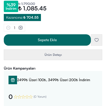
₺ 1,790.00
%
39
₺ 1,085.45
İndirim
Kazancınız:
₺ 704.55
1
Sepete Ekle
Ürün Detayı
Ürün Kampanyaları
2499₺ Üzeri 100₺, 3499₺ Üzeri 200₺ İndirim
0
(
0 Yorum
)