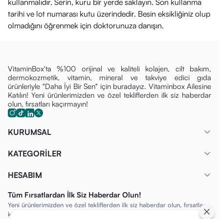
kullanmalıdır. Serin, kuru bir yerde saklayın. Son kullanma
Diğer Omega 3 Yağ Asitleri:
144 mg
tarihi ve lot numarası kutu üzerindedir. Besin eksikliğiniz olup
Fiyatı
olmadığını öğrenmek için doktorunuza danışın.
Orzax Ocean Plus 1200 mg 30 Kapsül – Limon Aromalı Saf
Omega 3 Desteği
Orzax Ocean Plus 1200 mg
, yüksek Omega 3
VitaminBox'ta %100 orijinal ve kaliteli kolajen, cilt bakım,
konsantrasyonunu, balık yağı tadını ve kokusunu
dermokozmetik, vitamin, mineral ve takviye edici gıda
ürünleriyle "Daha İyi Bir Sen" için buradayız. Vitaminbox Ailesine
sevmeyenler için doğal
limon aroması
ile birleştiren
Katılın! Yeni ürünlerimizden ve özel tekliflerden ilk siz haberdar
premium bir gıda takviyesidir.
VitaminBox
güvencesiyle
olun, fırsatları kaçırmayın!
sunduğumuz bu ürün, ağır metallerden arındırılmış temiz ve
soğuk su balıklarının gövde yağlarından elde edilir.
KURUMSAL
Trigliserid formu
sayesinde vücutta yüksek emilim
KATEGORİLER
göstermeyi hedefler.
Orzax Ocean Plus Nedir?
HESABIM
Her kapsülünde 1200 mg balık yağı barındıran, 30 softjel
Tüm Fırsatlardan İlk Siz Haberdar Olun!
(yumuşak kapsül) formunda sunulan bir Omega 3
Yeni ürünlerimizden ve özel tekliflerden ilk siz haberdar olun, fırsatları
kaynağıdır. Uluslararası Balık Yağı Standartları (
IFOS
)
kaçırmayın!