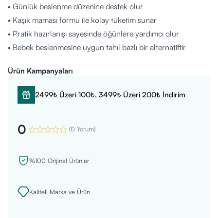
• Günlük beslenme düzenine destek olur
• Kaşık maması formu ile kolay tüketim sunar
• Pratik hazırlanışı sayesinde öğünlere yardımcı olur
• Bebek beslenmesine uygun tahıl bazlı bir alternatiftir
Nasıl Kullanılır?
Ürün Kampanyaları
• Ürün üzerindeki hazırlama talimatına göre hazırlanmalıdır
• Uygun miktarda su ile karıştırılarak kaşık maması kıvamına
2499₺ Üzeri 100₺, 3499₺ Üzeri 200₺ İndirim
getirilir
• Her kullanım öncesi taze hazırlanması önerilir
0
• Açıldıktan sonra ambalajı kapalı şekilde saklanmalıdır
(
0 Yorum
)
Kimler Kullanabilir?
• Ek gıda dönemine geçmiş bebekler için uygundur
%100 Orijinal Ürünler
• Kaşık maması tüketebilen bebekler
• Farklı öğün alternatifleri sunmak isteyen ebeveynler
Kaliteli Marka ve Ürün
• Kullanım yaşı için ürün etiketi dikkate alınmalıdır
İçerik Listesi