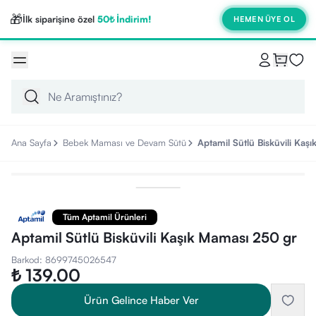
🎁
İlk siparişine özel
50₺ İndirim!
HEMEN ÜYE OL
Ana Sayfa
Bebek Maması ve Devam Sütü
Aptamil Sütlü Bisküvili Kaş
Tüm Aptamil Ürünleri
Aptamil Sütlü Bisküvili Kaşık Maması 250 gr
Barkod
:
8699745026547
₺ 139.00
Ürün Gelince Haber Ver