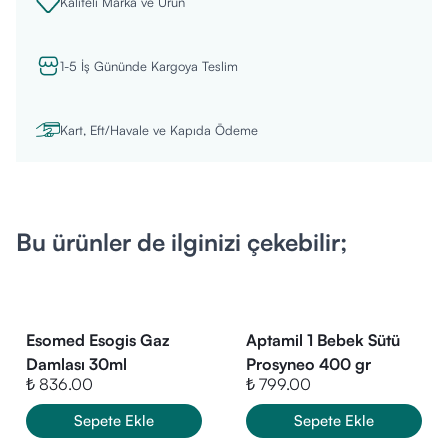
Kaliteli Marka ve Ürün
6. aydan itibaren bebeklerin beslenmesinde kullanılabilir.
Bebeğiniz için en ideal ve üstün besin anne sütüdür. Bu
1-5 İş Gününde Kargoya Teslim
ürünün kullanımı konusunda mutlaka doktorunuza danışınız.
İçerik Listesi:
Vitaminler:
A, C, D, E, K, B1, B2, B5, B12 ve Biotin.
Kart, Eft/Havale ve Kapıda Ödeme
Mineraller:
Demir, Çinko, Kalsiyum.
Ek Bileşenler:
Prebiyotik lifler ve probiyotikler.
Not: Ambalaj açıldıktan sonra ürün 4 hafta içerisinde
tüketilmelidir.
Bu ürünler de ilginizi çekebilir;
Esomed Esogis Gaz
Aptamil 1 Bebek Sütü
Damlası 30ml
Prosyneo 400 gr
₺ 836.00
₺ 799.00
Sepete Ekle
Sepete Ekle