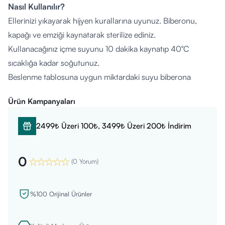
Nasıl Kullanılır?
Ellerinizi yıkayarak hijyen kurallarına uyunuz. Biberonu,
kapağı ve emziği kaynatarak sterilize ediniz.
Kullanacağınız içme suyunu 10 dakika kaynatıp 40°C
sıcaklığa kadar soğutunuz.
Beslenme tablosuna uygun miktardaki suyu biberona
doldurunuz.
Ürün Kampanyaları
Her 30 ml su için 1 ölçek Aptamil Prosyneo 2 tozu ekleyiniz.
Biberonun kapağını kapatıp iyice çalkalayarak karıştırınız.
2499₺ Üzeri 100₺, 3499₺ Üzeri 200₺ İndirim
Sütü bebeğinizin içebileceği sıcaklığa gelene kadar
soğutunuz (bileğinizin iç kısmında sıcaklık kontrolü
0
yapabilirsiniz).
(
0 Yorum
)
Her seferinde taze olarak hazırlanmalı ve artan süt kesinlikle
tekrar kullanılmamalıdır. Besin değerlerini korumak için
%100 Orijinal Ürünler
mikrodalga fırında ısıtmayınız.
Kimler Kullanabilir?