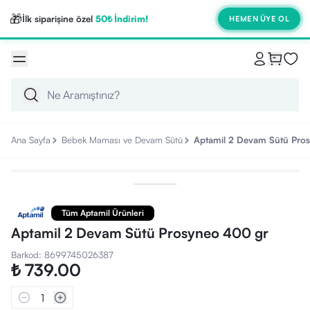
🎁
İlk siparişine özel
50₺ İndirim!
HEMEN ÜYE OL
Ana Sayfa
Bebek Maması ve Devam Sütü
Aptamil 2 Devam Sütü Pro
Tüm Aptamil Ürünleri
Aptamil 2 Devam Sütü Prosyneo 400 gr
Barkod
:
8699745026387
₺ 739.00
1