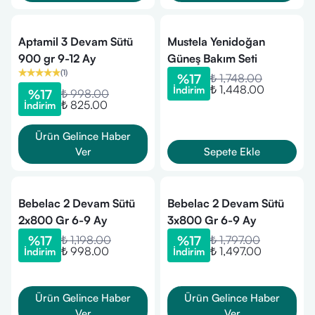
Aptamil 3 Devam Sütü
Mustela Yenidoğan
900 gr 9-12 Ay
Güneş Bakım Seti
(
1
)
%
17
₺ 1,748.00
₺ 1,448.00
İndirim
%
17
₺ 998.00
₺ 825.00
İndirim
Ürün Gelince Haber
Ver
Sepete Ekle
Bebelac 2 Devam Sütü
Bebelac 2 Devam Sütü
2x800 Gr 6-9 Ay
3x800 Gr 6-9 Ay
%
17
₺ 1,198.00
%
17
₺ 1,797.00
₺ 998.00
₺ 1,497.00
İndirim
İndirim
Ürün Gelince Haber
Ürün Gelince Haber
Ver
Ver