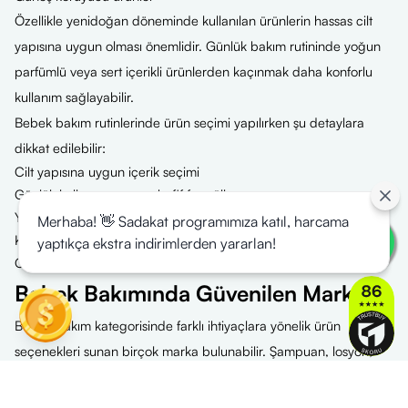
Özellikle yenidoğan döneminde kullanılan ürünlerin hassas cilt
yapısına uygun olması önemlidir. Günlük bakım rutininde yoğun
parfümlü veya sert içerikli ürünlerden kaçınmak daha konforlu
kullanım sağlayabilir.
Bebek bakım rutinlerinde ürün seçimi yapılırken şu detaylara
dikkat edilebilir:
Cilt yapısına uygun içerik seçimi
Günlük kullanıma uygun hafif formüller
Yaş grubuna uygun ürün tercihleri
Merhaba! 👋 Sadakat programımıza katıl, harcama
Kolay uygulanabilen ürün yapıları
yaptıkça ekstra indirimlerden yararlan!
Güvenilir marka tercihleri
Bebek Bakımında Güvenilen Markalar
Bebek bakım kategorisinde farklı ihtiyaçlara yönelik ürün
seçenekleri sunan birçok marka bulunabilir. Şampuan, losyon,
bakım kremi ve temizleme ürünleri gibi farklı kategorilerde
geliştirilen ürünler ebeveynlerin bakım rutinlerini destekleyebilir.