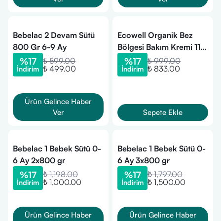
Bebelac 2 Devam Sütü
Ecowell Organik Bez
800 Gr 6-9 Ay
Bölgesi Bakım Kremi 110
gr
%
17
₺ 599.00
%
17
₺ 999.00
₺ 499.00
₺ 833.00
İndirim
İndirim
Ürün Gelince Haber
Ver
Sepete Ekle
Bebelac 1 Bebek Sütü 0-
Bebelac 1 Bebek Sütü 0-
6 Ay 2x800 gr
6 Ay 3x800 gr
%
17
₺ 1,198.00
%
17
₺ 1,797.00
₺ 1,000.00
₺ 1,500.00
İndirim
İndirim
Ürün Gelince Haber
Ürün Gelince Haber