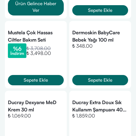
Ürün Gelince Haber
Ver
Sepete Ekle
Mustela Çok Hassas
Dermoskin BabyCare
Ciltler Bakım Seti
Bebek Yağı 100 ml
₺ 348.00
%
6
₺ 3,708.00
₺ 3,498.00
İndirim
Sepete Ekle
Sepete Ekle
Ducray Dexyane MeD
Ducray Extra Doux Sık
Krem 30 ml
Kullanım Şampuanı 400
₺ 1,069.00
₺ 1,859.00
ml