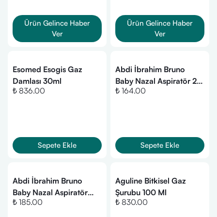
Ürün Gelince Haber
Ürün Gelince Haber
Ver
Ver
Esomed Esogis Gaz
Abdi İbrahim Bruno
Damlası 30ml
Baby Nazal Aspiratör 2
₺ 836.00
₺ 164.00
adet
Sepete Ekle
Sepete Ekle
Abdi İbrahim Bruno
Aguline Bitkisel Gaz
Baby Nazal Aspiratör
Şurubu 100 Ml
₺ 185.00
₺ 830.00
Yedek Ucu 10 Adet