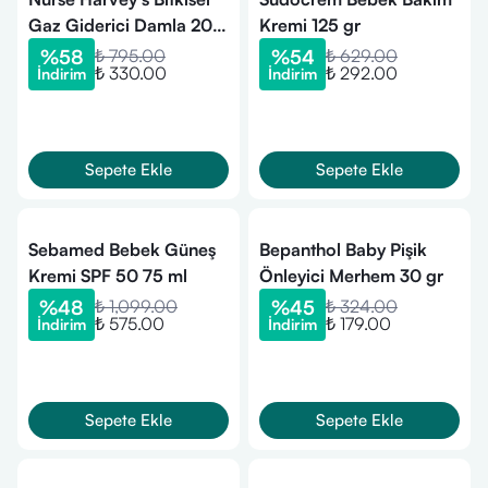
Gaz Giderici Damla 20
Kremi 125 gr
ml
%
58
₺ 795.00
%
54
₺ 629.00
₺ 330.00
₺ 292.00
İndirim
İndirim
Sepete Ekle
Sepete Ekle
Sebamed Bebek Güneş
Bepanthol Baby Pişik
Kremi SPF 50 75 ml
Önleyici Merhem 30 gr
%
48
₺ 1,099.00
%
45
₺ 324.00
₺ 575.00
₺ 179.00
İndirim
İndirim
Sepete Ekle
Sepete Ekle