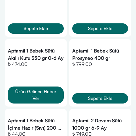
Sepete Ekle
Sepete Ekle
Aptamil 1 Bebek Sütü
Aptamil 1 Bebek Sütü
Akıllı Kutu 350 gr 0-6 Ay
Prosyneo 400 gr
₺ 474.00
₺ 799.00
Ürün Gelince Haber
Ver
Sepete Ekle
Aptamil 1 Bebek Sütü
Aptamil 2 Devam Sütü
İçime Hazır (Sıvı) 200 ml
1000 gr 6-9 Ay
₺ 44.00
₺ 749.00
0-6 Ay