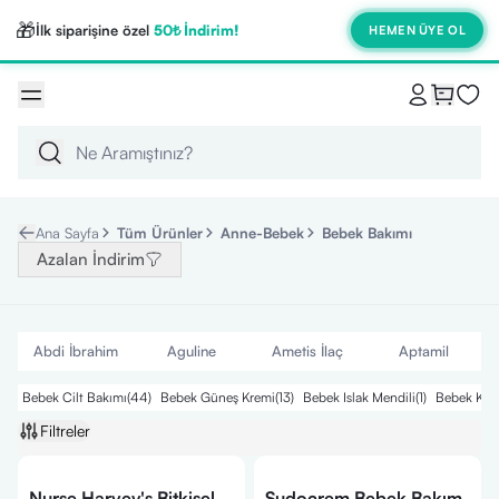
🎁
İlk siparişine özel
50₺ İndirim!
HEMEN ÜYE OL
Ana Sayfa
Tüm Ürünler
Anne-Bebek
Bebek Bakımı
Azalan İndirim
Abdi İbrahim
Aguline
Ametis İlaç
Aptamil
Bebek Cilt Bakımı
(
44
)
Bebek Güneş Kremi
(
13
)
Bebek Islak Mendili
(
1
)
Bebek Kok
Filtreler
Nurse Harvey's Bitkisel
Sudocrem Bebek Bakım