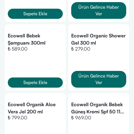
Ürün Gelince Haber
Sepete Ekle
Ver
Ecowell Bebek
Ecowell Organic Shower
Şampuanı 300ml
Gel 300 ml
₺ 589.00
₺ 279.00
Ürün Gelince Haber
Sepete Ekle
Ver
Ecowell Organik Aloe
Ecowell Organik Bebek
Vera Jel 200 ml
Güneş Kremi Spf 50 110
₺ 799.00
₺ 969.00
gr