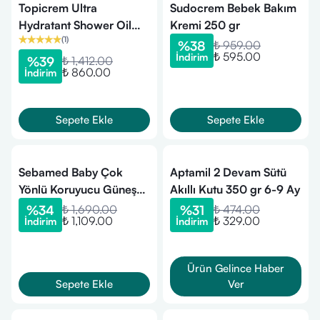
Topicrem Ultra
Sudocrem Bebek Bakım
Hydratant Shower Oil
Kremi 250 gr
(
1
)
500 ml
%
38
₺ 959.00
₺ 595.00
İndirim
%
39
₺ 1,412.00
₺ 860.00
İndirim
Sepete Ekle
Sepete Ekle
Sebamed Baby Çok
Aptamil 2 Devam Sütü
Yönlü Koruyucu Güneş
Akıllı Kutu 350 gr 6-9 Ay
Spreyi SPF50 200 ml
%
34
₺ 1,690.00
%
31
₺ 474.00
₺ 1,109.00
₺ 329.00
İndirim
İndirim
Ürün Gelince Haber
Sepete Ekle
Ver