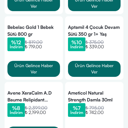
Ver
Ver
Bebelac Gold 1 Bebek
Aptamil 4 Çocuk Devam
Sütü 800 gr
Sütü 350 gr 1+ Yaş
%
12
₺ 819.00
%
10
₺ 375.00
₺ 719.00
₺ 339.00
İndirim
İndirim
Ürün Gelince Haber
Ürün Gelince Haber
Ver
Ver
Avene XeraCalm A.D
Ameticol Natural
Baume Relipidant
Strength Damla 30ml
Nemlendirici Balsam
%
8
₺ 2,399.00
%
7
₺ 795.00
₺ 2,199.00
₺ 742.00
İndirim
İndirim
400 ml