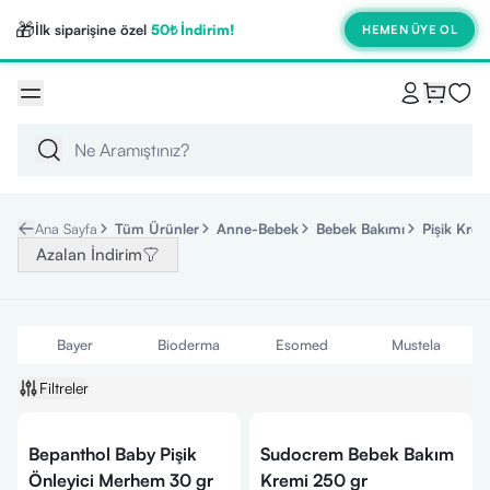
🎁
İlk siparişine özel
50₺ İndirim!
HEMEN ÜYE OL
Ana Sayfa
Tüm Ürünler
Anne-Bebek
Bebek Bakımı
Pişik Krem
Azalan İndirim
Bayer
Bioderma
Esomed
Mustela
Filtreler
Bepanthol Baby Pişik
Sudocrem Bebek Bakım
Önleyici Merhem 30 gr
Kremi 250 gr