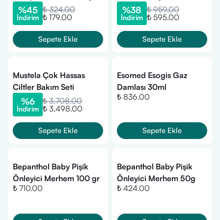
%
45
₺ 324.00
%
38
₺ 959.00
₺ 179.00
₺ 595.00
İndirim
İndirim
Sepete Ekle
Sepete Ekle
Mustela Çok Hassas
Esomed Esogis Gaz
Ciltler Bakım Seti
Damlası 30ml
₺ 836.00
%
6
₺ 3,708.00
₺ 3,498.00
İndirim
Sepete Ekle
Sepete Ekle
Bepanthol Baby Pişik
Bepanthol Baby Pişik
Önleyici Merhem 100 gr
Önleyici Merhem 50g
₺ 710.00
₺ 424.00