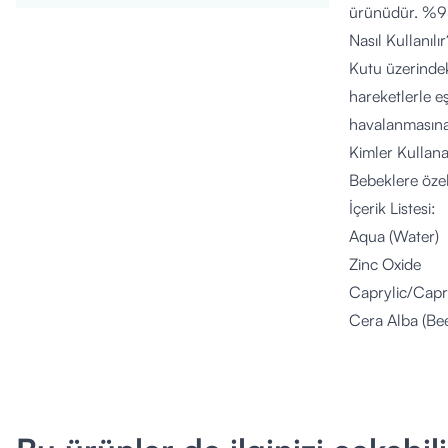
ürünüdür. %98 
Nasıl Kullanılır
Kutu üzerindek
hareketlerle e
havalanmasına 
Kimler Kullana
Bebeklere özel
İçerik Listesi:
Aqua (Water)
Zinc Oxide
Caprylic/Capri
Cera Alba (Be
Persea Gratiss
Helianthus An