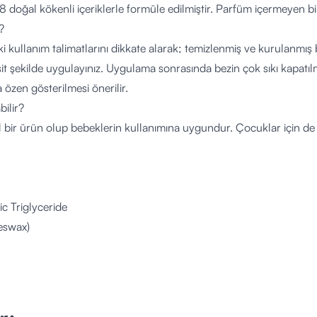
doğal kökenli içeriklerle formüle edilmiştir. Parfüm içermeyen bir
?
i kullanım talimatlarını dikkate alarak; temizlenmiş ve kurulanmış
şit şekilde uygulayınız. Uygulama sonrasında bezin çok sıkı kapat
özen gösterilmesi önerilir.
bilir?
 bir ürün olup bebeklerin kullanımına uygundur. Çocuklar için d
c Triglyceride
eswax)
ima (Avocado) Oil
nuus (Sunflower) Seed Oil Unsaponifiables