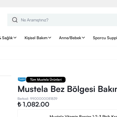
& Sağlık
Kişisel Bakım
Anne/Bebek
Sporcu Supp
Tüm Mustela Ürünleri
Mustela Bez Bölgesi Bakı
Barkod
:
9900000081839
₺ 1,082.00
Mustela Vitamin Barrier 1-2-3 Pişik Kr