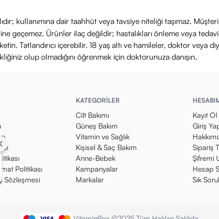
ıdır; kullanımına dair taahhüt veya tavsiye niteliği taşımaz. Müşte
yerine geçemez. Ürünler ilaç değildir; hastalıkları önleme veya ted
in. Tatlandırıcı içerebilir. 18 yaş altı ve hamileler, doktor veya diy
ikliğiniz olup olmadığını öğrenmek için doktorunuza danışın.
KATEGORİLER
HESABI
Cilt Bakımı
Kayıt Ol
m
Güneş Bakım
Giriş Ya
rı
Vitamin ve Sağlık
Hakkımı
kası
Kişisel & Saç Bakım
Sipariş 
itikası
Anne-Bebek
Şifremi
mat Politikası
Kampanyalar
Hesap S
ış Sözleşmesi
Markalar
Sık Soru
VitaminBox ©2025 Tüm Hakları Saklıdır