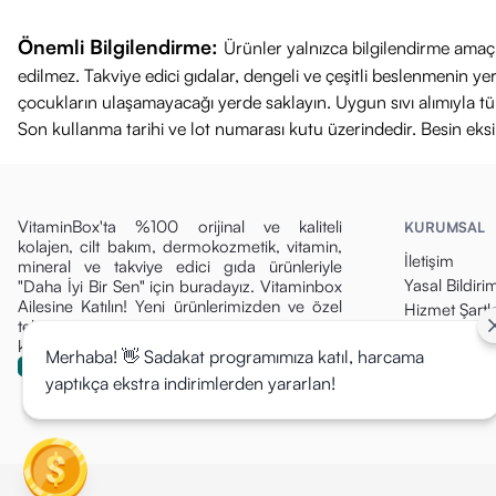
Önemli Bilgilendirme:
Ürünler yalnızca bilgilendirme amaçl
edilmez. Takviye edici gıdalar, dengeli ve çeşitli beslenmenin 
çocukların ulaşamayacağı yerde saklayın. Uygun sıvı alımıyla tüket
Son kullanma tarihi ve lot numarası kutu üzerindedir. Besin eks
VitaminBox'ta %100 orijinal ve kaliteli
KURUMSAL
kolajen, cilt bakım, dermokozmetik, vitamin,
İletişim
mineral ve takviye edici gıda ürünleriyle
Yasal Bildiri
"Daha İyi Bir Sen" için buradayız. Vitaminbox
Ailesine Katılın! Yeni ürünlerimizden ve özel
Hizmet Şartla
tekliflerden ilk siz haberdar olun, fırsatları
Gizlilik Politi
kaçırmayın!
Merhaba! 👋 Sadakat programımıza katıl, harcama
Para İade Pol
yaptıkça ekstra indirimlerden yararlan!
Kargo & Tesli
Mesafeli Sat