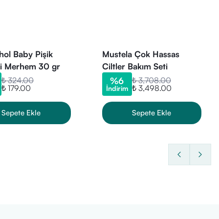
ol Baby Pişik
Mustela Çok Hassas
ci Merhem 30 gr
Ciltler Bakım Seti
₺ 324.00
%
6
₺ 3,708.00
₺ 179.00
₺ 3,498.00
İndirim
Sepete Ekle
Sepete Ekle