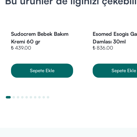
Bu ürünler de ilginizi çekebili
Sudocrem Bebek Bakım
Esomed Esogis Ga
Kremi 60 gr
Damlası 30ml
₺ 439.00
₺ 836.00
Sepete Ekle
Sepete Ekle