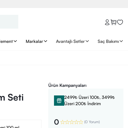
lement
Markalar
Avantajlı Setler
Saç Bakımı
Ürün Kampanyaları
m Seti
2499₺ Üzeri 100₺, 3499₺
Üzeri 200₺ İndirim
0
(
0 Yorum
)
emi 100 ml