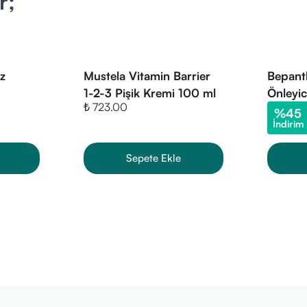
r;
z
Mustela Vitamin Barrier
Bepanth
1-2-3 Pişik Kremi 100 ml
Önleyi
₺ 723.00
%
45
İndirim
Sepete Ekle