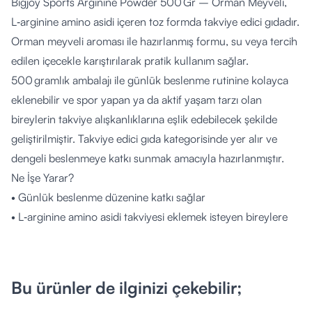
Bigjoy Sports Arginine Powder 500 Gr – Orman Meyveli,
L‑arginine amino asidi içeren toz formda takviye edici gıdadır.
Orman meyveli aroması ile hazırlanmış formu, su veya tercih
edilen içecekle karıştırılarak pratik kullanım sağlar.
500 gramlık ambalajı ile günlük beslenme rutinine kolayca
eklenebilir ve spor yapan ya da aktif yaşam tarzı olan
bireylerin takviye alışkanlıklarına eşlik edebilecek şekilde
geliştirilmiştir. Takviye edici gıda kategorisinde yer alır ve
dengeli beslenmeye katkı sunmak amacıyla hazırlanmıştır.
Ne İşe Yarar?
• Günlük beslenme düzenine katkı sağlar
• L‑arginine amino asidi takviyesi eklemek isteyen bireylere
uygundur
• Orman meyveli aroması ile lezzetli kullanım sağlar
• Sıvı ile kolay karıştırılabilir form sunar
Bu ürünler de ilginizi çekebilir;
• Dengeli ve çeşitli beslenmeye ek olarak tercih edilebilir