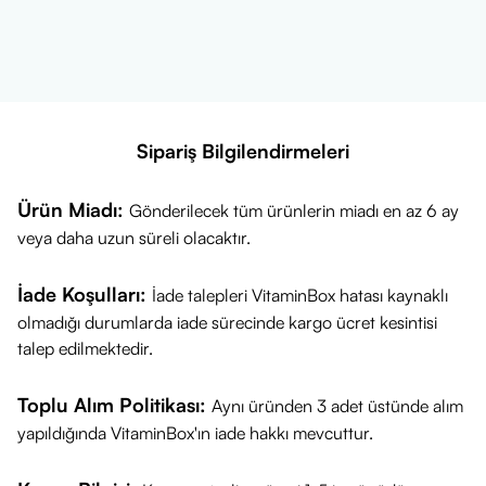
İçerik Listesi
• L‑arginine
• Orman meyveli aroma
• Yardımcı bileşenler
Öne Çıkan Özellikleri
Sipariş Bilgilendirmeleri
• L‑arginine içeren toz form takviye
• 500 Gr büyük ambalaj
Ürün Miadı:
Gönderilecek tüm ürünlerin miadı en az 6 ay
• Orman meyveli aroması ile keyifli kullanım
veya daha uzun süreli olacaktır.
• Su veya içeceğe kolay karıştırılabilir yapı
• Takviye edici gıda kategorisinde yer alır
İade Koşulları:
İade talepleri VitaminBox hatası kaynaklı
• Günlük beslenme rutinine kolayca eklenebilir
olmadığı durumlarda iade sürecinde kargo ücret kesintisi
Ürün Fiyatı
talep edilmektedir.
VitaminBox olarak ürünü en güncel kampanyalarla
sunmaktayız.
Toplu Alım Politikası:
Aynı üründen 3 adet üstünde alım
Güncel fiyat bilgisi için ürün sayfasını ziyaret edebilirsiniz.
yapıldığında VitaminBox'ın iade hakkı mevcuttur.
Sağlıklı günler dileriz!