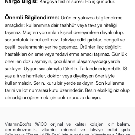
Kargo Bilgisi:
Kargoya teslim süresi 1-5 iş günüdür.
Önemli Bilgilendirme:
Ürünler yalnızca bilgilendirme
amaçlıdır; kullanımına dair taahhüt veya tavsiye niteliği
taşımaz. Müşteri yorumları kişisel deneyimlere dayalı olup,
sorumluluk kabul edilmez. Takviye edici gıdalar, dengeli ve
çeşitli beslenmenin yerine geçemez. Ürünler ilaç değildir;
hastalıkları önleme veya tedavi etme amacı taşımaz. Günlük
önerilen dozu aşmayın, çocukların ulaşamayacağı yerde
saklayın. Uygun sıvı alımıyla tüketin. Tatlandırıcı içerebilir. 18
yaş altı ve hamileler, doktor veya diyetisyen önerisiyle
kullanmalıdır. Serin, kuru bir yerde saklayın. Son kullanma
tarihi ve lot numarası kutu üzerindedir. Besin eksikliğiniz olup
olmadığını öğrenmek için doktorunuza danışın.
VitaminBox'ta %100 orijinal ve kaliteli kolajen, cilt bakım,
dermokozmetik, vitamin, mineral ve takviye edici gıda
ürünleriyle "Daha İyi Bir Sen" için buradayız. Vitaminbox Ailesine