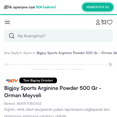
🎁
İlk siparişine özel
50₺ İndirim!
HEMEN ÜYE OL
Ana Sayfa
Arjinin
Bigjoy Sports Arginine Powder 500 Gr - Orman Me
Tüm BigJoy Ürünleri
Bigjoy Sports Arginine Powder 500 Gr -
Orman Meyveli
Barkod
:
8681571350552
Arjinin, nitrik oksit seviyesinin yukarı taşınmasını sağlayarak kan
dolaşımını artırmaya yardımcı olabilir.