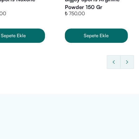
Powder 150 Gr
.00
₺ 750.00
 2 porsiyon (4 kapsül) alınabilir.
Sepete Ekle
Sepete Ekle
ngeli beslenmenin yerine geçmez.