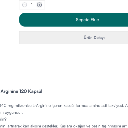
1
Sepete Ekle
Ürün Detayı
 Arginine 120 Kapsül
1340 mg mikronize L-Arginine içeren kapsül formda amino asit takviyesi.
çin uygundur.
lir?
imini artırarak kan akışını destekler. Kaslara oksijen ve besin taşınmasını artı