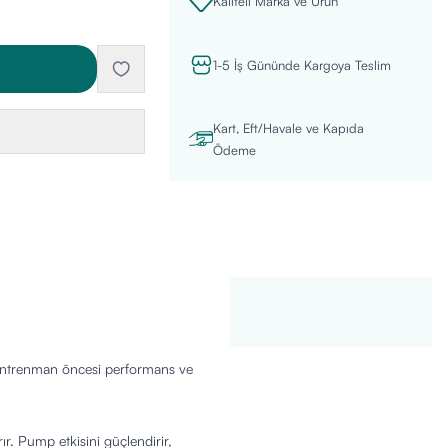
Kaliteli Marka ve Ürün
1-5 İş Gününde Kargoya Teslim
Kart, Eft/Havale ve Kapıda
Ödeme
 Antrenman öncesi performans ve
rır. Pump etkisini güçlendirir,