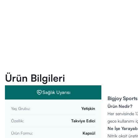
Ürün Bilgileri
Sağlık Uyarısı
Bigjoy Sports
Ürün Nedir?
Yaş Grubu
:
Yetişkin
Her servisinde 
Özellik
:
Takviye Edici
gece kullanımı i
Ne İşe Yarayabi
Ürün Formu
:
Kapsül
Nitrik oksit üret