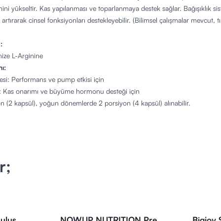
ni yükseltir. Kas yapılanması ve toparlanmaya destek sağlar. Bağışıklık sis
ı artırarak cinsel fonksiyonları destekleyebilir. (Bilimsel çalışmalar mevcut, t
:
ize L-Arginine
ı:
i: Performans ve pump etkisi için
 Kas onarımı ve büyüme hormonu desteği için
 (2 kapsül), yoğun dönemlerde 2 porsiyon (4 kapsül) alınabilir.
, antrenman performansı, gece toparlanma.
likler:
onize L-Arginine
r;
i ve gece kullanımı
lay taşıma ve tüketim
apay tatlandırıcı içermez
ül | Porsiyon Sayısı: 60
bulus
NOWUP NUTRITION Pre
Bigjoy