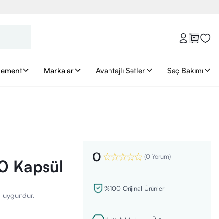
lement
Markalar
Avantajlı Setler
Saç Bakımı
0
(
0 Yorum
)
20 Kapsül
%100 Orijinal Ürünler
a uygundur.