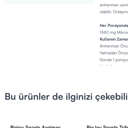
antrenman verimi
olabilir. Dolaşım
Her Porsiyonda
1340 mg Mikron
Kullanım Zaman
Antrenman Önces
Yatmadan Önce:
Günde 1 porsiyon
Hedef:
Kas yapılanması
Öne Çıkan Özel
Yüksek doz mikr
Bu ürünler de ilginizi çekebili
Antrenman önces
Kapsül form, ko
Şeker, katkı ve y
Besin Bilgileri:
Porsiyon: 2 Kaps
Bigjoy Sports Argimax
BigJoy Sports Tri