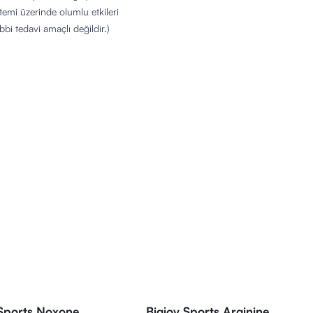
temi üzerinde olumlu etkileri
ıbbi tedavi amaçlı değildir.)
 Sports Noxone
Bigjoy Sports Arginine