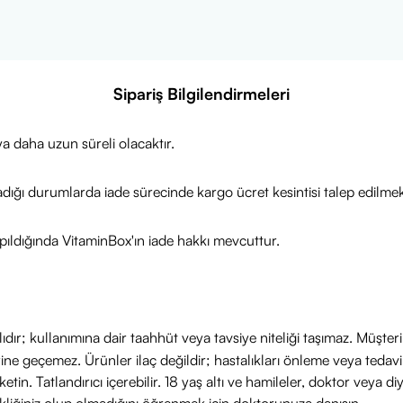
Sipariş Bilgilendirmeleri
a daha uzun süreli olacaktır.
adığı durumlarda iade sürecinde kargo ücret kesintisi talep edilmek
ıldığında VitaminBox'ın iade hakkı mevcuttur.
ıdır; kullanımına dair taahhüt veya tavsiye niteliği taşımaz. Müşte
yerine geçemez. Ürünler ilaç değildir; hastalıkları önleme veya ted
in. Tatlandırıcı içerebilir. 18 yaş altı ve hamileler, doktor veya diy