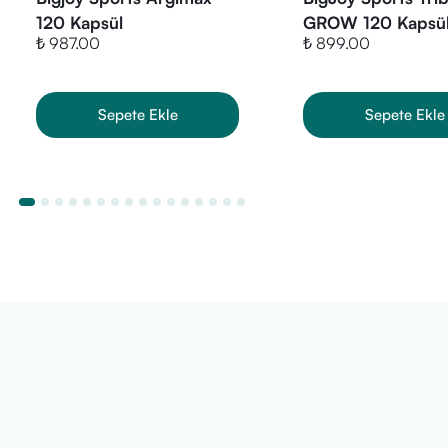
Enerji: 19 kJ / 4
120 Kapsül
GROW 120 Kapsü
Yağ: 0 g | Karbo
₺ 987.00
₺ 899.00
Mikronize Arjin
Kullanım Bilgisi
Günde 1 porsiyo
Sepete Ekle
Sepete Ekle
Uyarı:
İlaç değildir. H