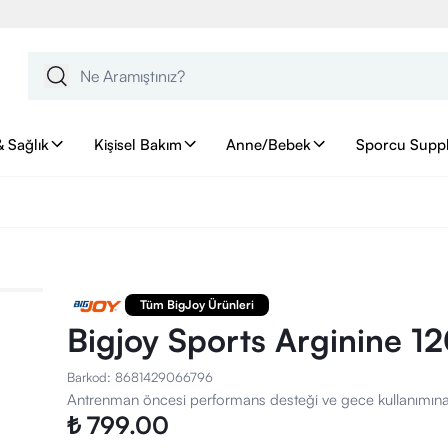
& Sağlık
Kişisel Bakım
Anne/Bebek
Sporcu Supp
Tüm BigJoy Ürünleri
Bigjoy Sports Arginine 1
Barkod
:
8681429066796
Antrenman öncesi performans desteği ve gece kullanımın
₺ 799.00