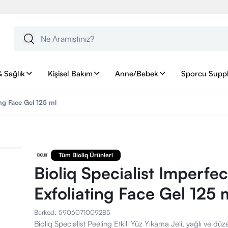
& Sağlık
Kişisel Bakım
Anne/Bebek
Sporcu Supp
ing Face Gel 125 ml
Tüm Bioliq Ürünleri
Bioliq Specialist Imperfec
Exfoliating Face Gel 125 
Barkod
:
5906071009285
Bioliq Specialist Peeling Etkili Yüz Yıkama Jeli, yağlı ve dü