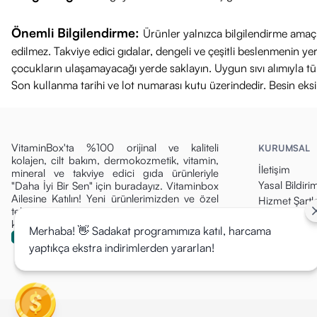
Önemli Bilgilendirme:
Ürünler yalnızca bilgilendirme amaçl
edilmez. Takviye edici gıdalar, dengeli ve çeşitli beslenmenin 
çocukların ulaşamayacağı yerde saklayın. Uygun sıvı alımıyla tüket
Son kullanma tarihi ve lot numarası kutu üzerindedir. Besin eks
VitaminBox'ta %100 orijinal ve kaliteli
KURUMSAL
kolajen, cilt bakım, dermokozmetik, vitamin,
İletişim
mineral ve takviye edici gıda ürünleriyle
Yasal Bildiri
"Daha İyi Bir Sen" için buradayız. Vitaminbox
Ailesine Katılın! Yeni ürünlerimizden ve özel
Hizmet Şartla
tekliflerden ilk siz haberdar olun, fırsatları
Gizlilik Politi
kaçırmayın!
Merhaba! 👋 Sadakat programımıza katıl, harcama
Para İade Pol
yaptıkça ekstra indirimlerden yararlan!
Kargo & Tesli
Mesafeli Sat