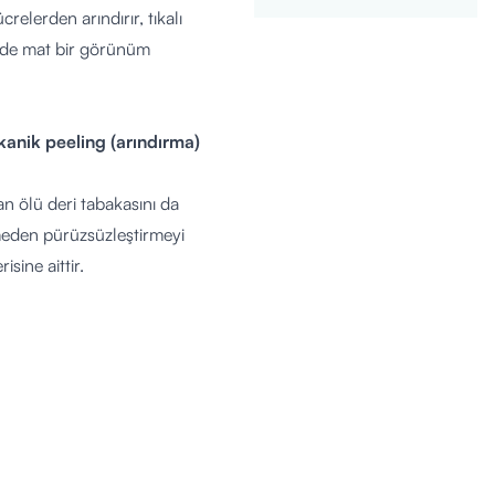
relerden arındırır, tıkalı
lde mat bir görünüm
anik peeling (arındırma)
yan ölü deri tabakasını da
izmeden pürüzsüzleştirmeyi
sine aittir.
er.