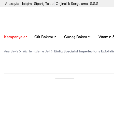
Anasayfa
İletişim
Sipariş Takip
Orijinallik Sorgulama
S.S.S
Kampanyalar
Cilt Bakımı
Güneş Bakım
Vitamin 
Ana Sayfa
Yüz Temizleme Jeli
Bioliq Specialist Imperfections Exfoliat