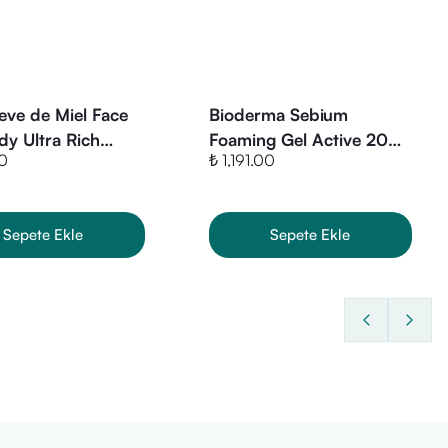
ildin nefes almasına yardımcı
okta oluşum riskini azaltmayı
eve de Miel Face
Bioderma Sebium
ş sağlar.
y Ultra Rich
Foaming Gel Active 200
aze görünmesine katkıda
00
₺ 1,191.00
ing Gel 400 ml -
ml
Sepete Ekle
Sepete Ekle
 nazikçe soyma ve temizleme
etkenlere karşı korumaya ve