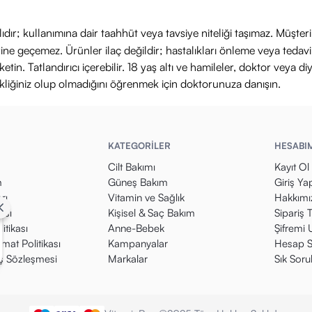
ıdır; kullanımına dair taahhüt veya tavsiye niteliği taşımaz. Müşte
yerine geçemez. Ürünler ilaç değildir; hastalıkları önleme veya ted
in. Tatlandırıcı içerebilir. 18 yaş altı ve hamileler, doktor veya diy
ikliğiniz olup olmadığını öğrenmek için doktorunuza danışın.
KATEGORİLER
HESABI
Cilt Bakımı
Kayıt Ol
m
Güneş Bakım
Giriş Ya
rı
Vitamin ve Sağlık
Hakkımı
kası
Kişisel & Saç Bakım
Sipariş 
itikası
Anne-Bebek
Şifremi
mat Politikası
Kampanyalar
Hesap S
ış Sözleşmesi
Markalar
Sık Soru