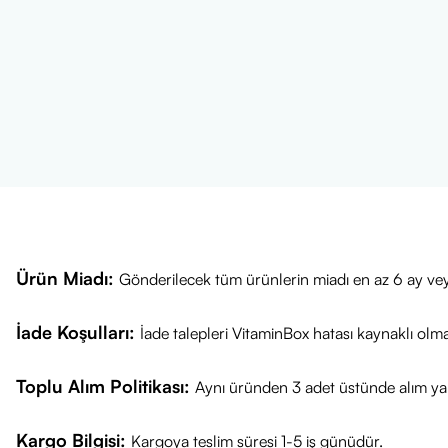
Uygulama:
Ye
Masaj:
Göz çev
için önemlidir).
Durulama:
Bol
Sıklık:
İhtiyaca
tanecikli yapı
Uyarılar: Kozm
saklayınız. Cil
Ürün Kısa Aç
Cilt Tipi:
Yağlı
Ürün Miadı:
Gönderilecek tüm ürünlerin miadı en az 6 ay vey
Peeling Etkisi
İçerik:
Söğüt K
İade Koşulları:
İade talepleri VitaminBox hatası kaynaklı olm
Sonuç:
Mat, te
Hacim:
125 ml
Toplu Alım Politikası:
Aynı üründen 3 adet üstünde alım yap
Kargo Bilgisi:
Kargoya teslim süresi 1-5 iş günüdür.