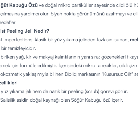
öğüt Kabuğu Özü
ve doğal mikro partiküller sayesinde cildi ölü hüc
çılmasına yardımcı olur.
Siyah nokta görünümünü azaltmayı ve ci
edefler.
ist Peeling Jeli Nedir?
st Imperfections, klasik bir yüz yıkama jelinden fazlasını sunan,
mek
 bir temizleyicidir.
biriken yağ, kir ve makyaj kalıntılarının yanı sıra; gözenekleri tıka
emek için formüle edilmiştir. İçerisindeki mikro tanecikler, cildi ç
kozmetik yaklaşımıyla bilinen Bioliq markasının "Kusursuz Cilt" seri
llikleri
üz yıkama jeli hem de nazik bir peeling (scrub) görevi görür.
Salisilik asidin doğal kaynağı olan Söğüt Kabuğu özü içerir.
ımı:
Tıkalı gözenekleri derinlemesine temizlemeye yardımcı olur.
şırı yağlanmayı (sebumu) dengeleyerek parlamayı azaltmayı hedefl
Cilt dokusunu düzeltmeye ve yumuşatmaya katkıda bulunur.