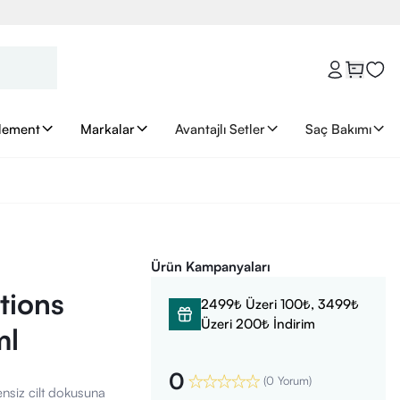
lement
Markalar
Avantajlı Setler
Saç Bakımı
Ürün Kampanyaları
tions
2499₺ Üzeri 100₺, 3499₺
Üzeri 200₺ İndirim
ml
0
(
0 Yorum
)
zensiz cilt dokusuna