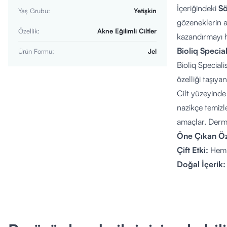
İçeriğindeki
S
Yaş Grubu
:
Yetişkin
gözeneklerin a
Özellik
:
Akne Eğilimli Ciltler
kazandırmayı h
Bioliq Special
Ürün Formu
:
Jel
Bioliq Speciali
özelliği taşıyan
Cilt yüzeyinde 
nazikçe temizl
amaçlar. Dermo
Öne Çıkan Öze
Çift Etki:
Hem y
Doğal İçerik:
Gözenek Bak
Matlaştırıcı:
A
Pürüzsüzlük:
Ne İşe Yarar?