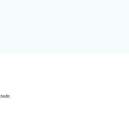
ınız (Bu aşama peeling etkisi
s ve aktif sivilceli ciltlerde,
n ulaşamayacağı yerlerde
tedir.