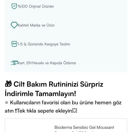
%100 Orijinal Ürünler
Kaliteli Marka ve Ürün
1-5 İş Gününde Kargoya Teslim
Kart, Eft/Havale ve Kapıda Ödeme
🎁 Cilt Bakım Rutininizi Sürpriz
İndirimle Tamamlayın!
⭐ Kullanıcıların favorisi olan bu ürüne hemen göz
atın ❗Tek tıkla sepete ekleyin💥
Bioderma Sensibio Gel Moussant