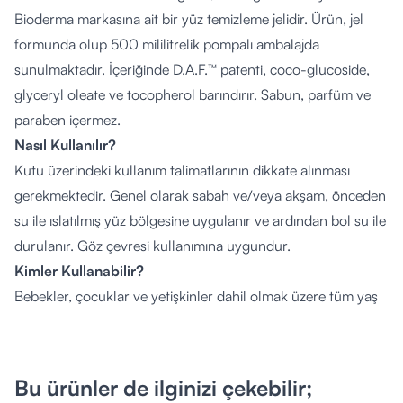
Bioderma markasına ait bir yüz temizleme jelidir. Ürün, jel
formunda olup 500 mililitrelik pompalı ambalajda
sunulmaktadır. İçeriğinde D.A.F.™ patenti, coco-glucoside,
glyceryl oleate ve tocopherol barındırır. Sabun, parfüm ve
paraben içermez.
Nasıl Kullanılır?
Kutu üzerindeki kullanım talimatlarının dikkate alınması
gerekmektedir. Genel olarak sabah ve/veya akşam, önceden
su ile ıslatılmış yüz bölgesine uygulanır ve ardından bol su ile
durulanır. Göz çevresi kullanımına uygundur.
Kimler Kullanabilir?
Bebekler, çocuklar ve yetişkinler dahil olmak üzere tüm yaş
gruplarının ve tüm cilt tiplerinin kullanımına uygundur.
İçeriğindeki bileşenlere karşı alerjisi olan kişilerin kullanım
öncesi bir uzmana danışması önerilir.
Bu ürünler de ilginizi çekebilir;
İçerik Listesi: