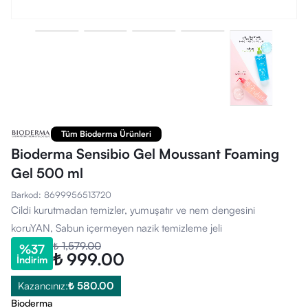
Tüm Bioderma Ürünleri
Bioderma Sensibio Gel Moussant Foaming
Gel 500 ml
Barkod
:
8699956513720
Cildi kurutmadan temizler, yumuşatır ve nem dengesini
koruYAN, Sabun içermeyen nazik temizleme jeli
₺ 1,579.00
%
37
₺ 999.00
İndirim
Kazancınız:
₺ 580.00
Bioderma