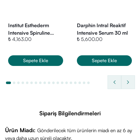
Aqua / Water / Eau, Sodium Cocoamphoacetate,
Propanediol, Sodium Lauroyl Sarcosinate, Citric Acid, Coco-
Glucoside, Glyceryl Oleate, Sodium Citrate, PEG-90
Institut Esthederm
Darphin Intral Reaktif
Glyceryl Isostearate, Mannitol, Xylitol, Laureth-2,
Intensive Spiruline
Intensive Serum 30 ml
₺ 4,163.00
₺ 5,600.00
Cream 50 ml
Rhamnose, Fructooligosaccharides, Tocopherol,
Hydrogenated Palm Glycerides Citrate, Lecithin, Ascorbyl
Palmitate
Sepete Ekle
Sepete Ekle
Sipariş Bilgilendirmeleri
Ürün Miadı:
Gönderilecek tüm ürünlerin miadı en az 6 ay
veya daha uzun süreli olacaktır.