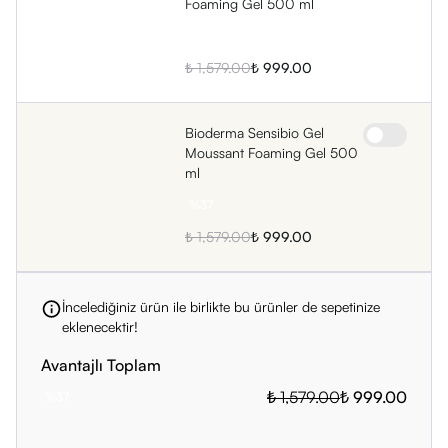
Foaming Gel 500 ml
%
37
₺ 1,579.00
₺ 999.00
Bioderma Sensibio Gel
Moussant Foaming Gel 500
ml
%
37
₺ 1,579.00
₺ 999.00
İncelediğiniz ürün ile birlikte bu ürünler de sepetinize
eklenecektir!
Avantajlı Toplam
₺ 1,579.00
₺ 999.00
%
37