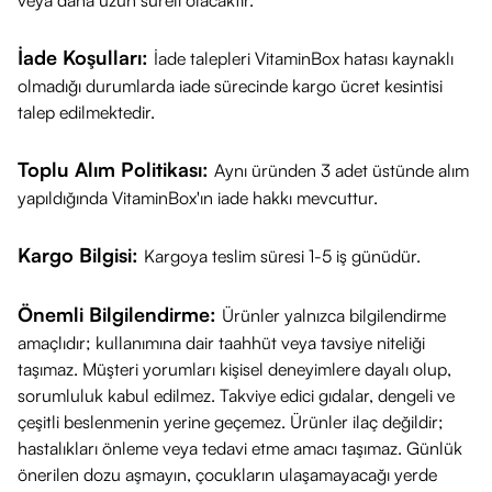
veya daha uzun süreli olacaktır.
Haftada 1 veya 2 kez kullanılması önerilir.
İçeriği Hakkında Bilgi
İade Koşulları:
İade talepleri VitaminBox hatası kaynaklı
Genosys Peeling Jel, cildi soarken besleyen doğal içeriklere
olmadığı durumlarda iade sürecinde kargo ücret kesintisi
sahiptir:
talep edilmektedir.
Papaya (Carica Papaya) Meyve Özü:
Doğal bir enzim olan
"Papain" içerir; ölü hücreleri sindirerek cildi arındırır.
Toplu Alım Politikası:
Aynı üründen 3 adet üstünde alım
yapıldığında VitaminBox'ın iade hakkı mevcuttur.
Moringa (Moringa Oleifera) Tohumu Özü:
"Mucize ağaç"
Kargo Bilgisi:
Kargoya teslim süresi 1-5 iş günüdür.
olarak bilinir; cildi derinlemesine temizlemeye ve detoks etkisi
yaratmaya yardımcı olur.
Önemli Bilgilendirme:
Ürünler yalnızca bilgilendirme
Çöl Gülü (Adenium Obesum):
Cildin nem tutma
amaçlıdır; kullanımına dair taahhüt veya tavsiye niteliği
kapasitesini destekler.
taşımaz. Müşteri yorumları kişisel deneyimlere dayalı olup,
Sodyum Hiyalüronat:
Cildi nemlendirir.
sorumluluk kabul edilmez. Takviye edici gıdalar, dengeli ve
Allantoin:
Cildi yatıştırmayı hedefler.
çeşitli beslenmenin yerine geçemez. Ürünler ilaç değildir;
Fiyatı
hastalıkları önleme veya tedavi etme amacı taşımaz. Günlük
önerilen dozu aşmayın, çocukların ulaşamayacağı yerde