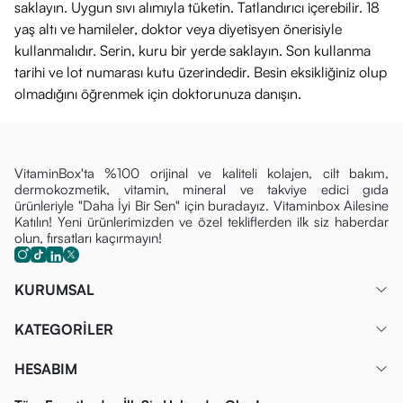
VitaminBox olarak %100 orijinal ürünleri uygun fiyatlara
saklayın. Uygun sıvı alımıyla tüketin. Tatlandırıcı içerebilir. 18
yaş altı ve hamileler, doktor veya diyetisyen önerisiyle
sizlerle buluşturuyoruz. Sayfanın üst kısmına giderek ürünün
kullanmalıdır. Serin, kuru bir yerde saklayın. Son kullanma
güncel fiyatını kolayca öğrenebilirsiniz. Sağlıklı günler dileriz.
tarihi ve lot numarası kutu üzerindedir. Besin eksikliğiniz olup
olmadığını öğrenmek için doktorunuza danışın.
VitaminBox'ta %100 orijinal ve kaliteli kolajen, cilt bakım,
dermokozmetik, vitamin, mineral ve takviye edici gıda
ürünleriyle "Daha İyi Bir Sen" için buradayız. Vitaminbox Ailesine
Katılın! Yeni ürünlerimizden ve özel tekliflerden ilk siz haberdar
olun, fırsatları kaçırmayın!
KURUMSAL
KATEGORİLER
HESABIM