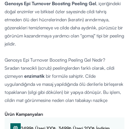
Genosys Epi Turnover Boosting Peeling Gel
, içeriğindeki
doğal enzimler ve bitkisel özler sayesinde cildi tahriş
etmeden ölü deri hücrelerinden (keratin) arındırmaya,
gözenekleri temizlemeye ve cilde daha aydınlık, pürüzsüz bir
görünüm kazandırmaya yardımcı olan "gomaj" tipi bir peeling
jelidir.
Genosys Epi Turnover Boosting Peeling Gel Nedir?
Sıradan tanecikli (scrub) peelinglerden farklı olarak, cildi
çizmeyen
enzimatik
bir formüle sahiptir.
Cilde
uygulandığında ve masaj yapıldığında ölü derilerle birleşerek
topaklanan (silgi gibi dökülen) bir yapıya dönüşür. Bu işlem,
cildin mat görünmesine neden olan tabakayı nazikçe
uzaklaştırarak alttan gelen taze cildin ortaya çıkmasına zemin
Ürün Kampanyaları
hazırlar. İsmindeki "Turnover", cildin hücresel yenilenme
hızını destekleme özelliğinden gelir.
2499₺ Üzeri 100₺, 3499₺ Üzeri 200₺ İndirim