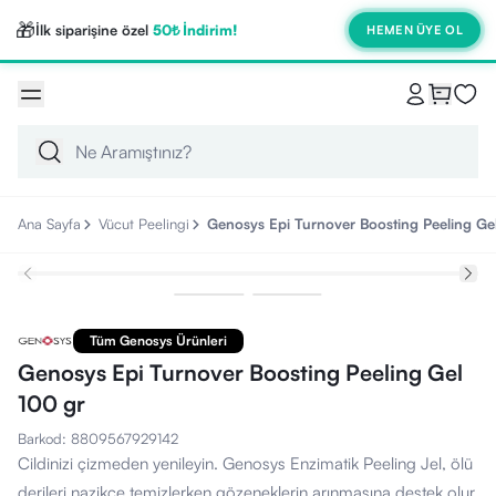
🎁
İlk siparişine özel
50₺ İndirim!
HEMEN ÜYE OL
Ana Sayfa
Vücut Peelingi
Genosys Epi Turnover Boosting Peeling Ge
Tüm Genosys Ürünleri
Genosys Epi Turnover Boosting Peeling Gel
100 gr
Barkod
:
8809567929142
Cildinizi çizmeden yenileyin. Genosys Enzimatik Peeling Jel, ölü
derileri nazikçe temizlerken gözeneklerin arınmasına destek olur.