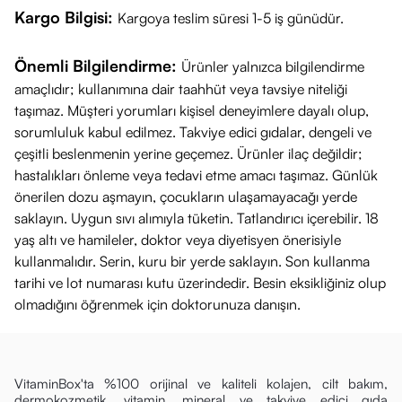
Kargo Bilgisi:
Kargoya teslim süresi 1-5 iş günüdür.
Önemli Bilgilendirme:
Ürünler yalnızca bilgilendirme
amaçlıdır; kullanımına dair taahhüt veya tavsiye niteliği
taşımaz. Müşteri yorumları kişisel deneyimlere dayalı olup,
sorumluluk kabul edilmez. Takviye edici gıdalar, dengeli ve
çeşitli beslenmenin yerine geçemez. Ürünler ilaç değildir;
hastalıkları önleme veya tedavi etme amacı taşımaz. Günlük
önerilen dozu aşmayın, çocukların ulaşamayacağı yerde
saklayın. Uygun sıvı alımıyla tüketin. Tatlandırıcı içerebilir. 18
yaş altı ve hamileler, doktor veya diyetisyen önerisiyle
kullanmalıdır. Serin, kuru bir yerde saklayın. Son kullanma
tarihi ve lot numarası kutu üzerindedir. Besin eksikliğiniz olup
olmadığını öğrenmek için doktorunuza danışın.
VitaminBox'ta %100 orijinal ve kaliteli kolajen, cilt bakım,
dermokozmetik, vitamin, mineral ve takviye edici gıda