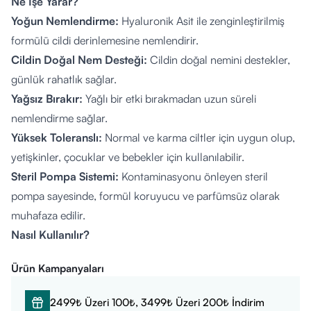
Ne İşe Yarar?
Yoğun Nemlendirme:
Hyaluronik Asit ile zenginleştirilmiş
formülü cildi derinlemesine nemlendirir.
Cildin Doğal Nem Desteği:
Cildin doğal nemini destekler,
günlük rahatlık sağlar.
Yağsız Bırakır:
Yağlı bir etki bırakmadan uzun süreli
nemlendirme sağlar.
Yüksek Toleranslı:
Normal ve karma ciltler için uygun olup,
yetişkinler, çocuklar ve bebekler için kullanılabilir.
Steril Pompa Sistemi:
Kontaminasyonu önleyen steril
pompa sayesinde, formül koruyucu ve parfümsüz olarak
muhafaza edilir.
Nasıl Kullanılır?
Günde 1 ila 2 kez sabah ve akşam yüz, boyun ve göz
Ürün Kampanyaları
çevresine uygulayın.
Parmak uçlarınıza ürünü alıp, yüzünüze, boynunuza ve göz
2499₺ Üzeri 100₺, 3499₺ Üzeri 200₺ İndirim