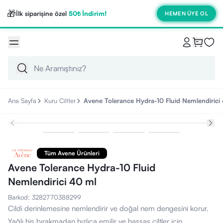
🎁
İlk siparişine özel
50₺ İndirim!
HEMEN ÜYE OL
Ana Sayfa
Kuru Ciltler
Avene Tolerance Hydra-10 Fluid Nemlendirici
Tüm Avene Ürünleri
Avene Tolerance Hydra-10 Fluid
Nemlendirici 40 ml
Barkod
:
3282770388299
Cildi derinlemesine nemlendirir ve doğal nem dengesini korur.
Yağlı his bırakmadan hızlıca emilir ve hassas ciltler için