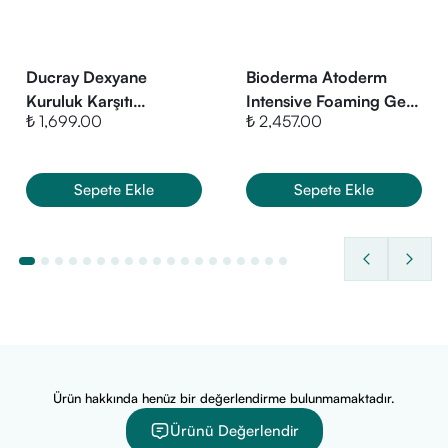
(BUTYROSPERMUM PARKII BUTTER). CETEARYL
ALCOHOL. CETEARYL GLUCOSIDE. CITRUS LIMON
(LEMON) PEEL POWDER (CITRUS LIMON PEEL POWDER).
Ducray Dexyane
Bioderma Atoderm
DIUTAN GUM. SCLEROTIUM GUM. SODIUM
Kuruluk Karşıtı
Intensive Foaming Gel 1
HYALURONATE.
₺ 1,699.00
₺ 2,457.00
Nemlendirici Balm 200
Litre - Yüz ve Vücut
ml
Yıkama Jeli
Sepete Ekle
Sepete Ekle
Ürün hakkında henüz bir değerlendirme bulunmamaktadır.
Ürünü Değerlendir