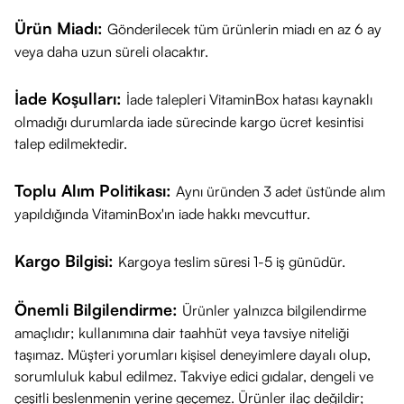
Ürün Fiyatı
Ürün Miadı:
Gönderilecek tüm ürünlerin miadı en az 6 ay
VitaminBox olarak, La Roche-Posay Lipikar Syndet AP+
veya daha uzun süreli olacaktır.
Vücut Yıkama Jeli 400 ml’yi avantajlı fiyatlarla sunuyoruz.
Güncel fiyat için ürün sayfamızı ziyaret edebilirsiniz.
İade Koşulları:
İade talepleri VitaminBox hatası kaynaklı
Sağlıklı günler dileriz!
olmadığı durumlarda iade sürecinde kargo ücret kesintisi
talep edilmektedir.
Toplu Alım Politikası:
Aynı üründen 3 adet üstünde alım
yapıldığında VitaminBox'ın iade hakkı mevcuttur.
Kargo Bilgisi:
Kargoya teslim süresi 1-5 iş günüdür.
Önemli Bilgilendirme:
Ürünler yalnızca bilgilendirme
amaçlıdır; kullanımına dair taahhüt veya tavsiye niteliği
taşımaz. Müşteri yorumları kişisel deneyimlere dayalı olup,
sorumluluk kabul edilmez. Takviye edici gıdalar, dengeli ve
çeşitli beslenmenin yerine geçemez. Ürünler ilaç değildir;