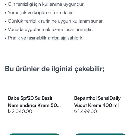
• Cilt temizliği için kullanıma uygundur.
• Yumuşak ve köpüren formdadır.
• Günlük temizlik rutinine uygun kullanım sunar.
• Vücuda uygulanmak üzere tasarlanmıştır.
• Pratik ve taşınabilir ambalaja sahiptir.
• Göz çevresiyle temas ettirilmemesi önerilir.
Bu ürünler de ilginizi çekebilir;
Nasıl Kullanılır?
• Islak cilde fındık büyüklüğü miktarında uygulayın.
• Nazikçe masaj yapın ve bol su ile durulayın.
• Gerekirse gün içinde tekrar edilebilir.
Babe Spf20 Su Bazlı
Bepanthol SensiDaily
• Göz çevresine temasından kaçının.
Nemlendirici Krem 50
Vücut Kremi 400 ml
₺ 2,040.00
₺ 1,499.00
Kimler Kullanabilir?
ml
• Günlük vücut temizlik rutinine eklemek isteyenler.
• Hafif ve nazik formülü tercih eden kullanıcılar.