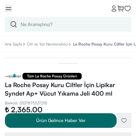
Ana Sayfa
Cilt ve Yüz Nemlendirici
La Roche Posay Kuru Ciltler İçin 
Tüm La Roche Posay Ürünleri
La Roche Posay Kuru Ciltler İçin Lipikar
Syndet Ap+ Vücut Yıkama Jeli 400 ml
Barkod
:
3337875537315
₺ 2,365.00
Ürün Gelince Haber Ver