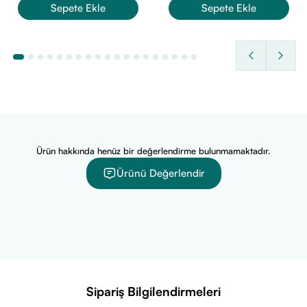
• Taşınabilir ve pratik ürün arayan herkes.
Sepete Ekle
Sepete Ekle
• Tüm yaş grupları ve cilt tipleri için uygundur.
• Özellikle yumuşak dokulu ve köpüren bir yıkama jelini
seven kullanıcılar için idealdir.
İçerik Listesi
• Aqua/Water
• Glycerin
• Sodium Laureth Sulfate
Ürün hakkında henüz bir değerlendirme bulunmamaktadır.
• Coco-Betaine
Ürünü Değerlendir
• Butyrospermum Parkii (Shea Butter)
• Niacinamide
Öne Çıkan Özellikleri
• Sabun ve parfüm içermez
• Pratik ve taşınabilir 400 ml ambalaj
• Hafif, nazik ve köpüren doku
Sipariş Bilgilendirmeleri
• Günlük kullanım için uygundur