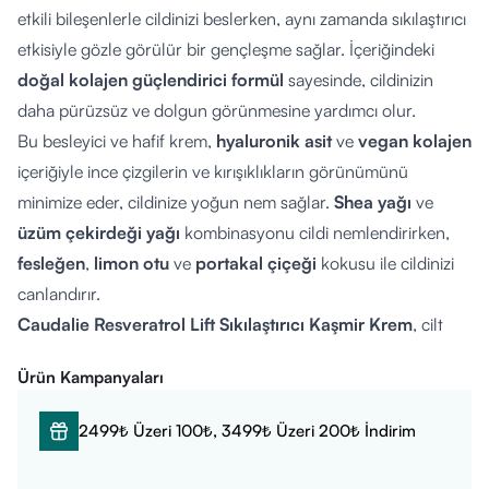
etkili bileşenlerle cildinizi beslerken, aynı zamanda sıkılaştırıcı
etkisiyle gözle görülür bir gençleşme sağlar. İçeriğindeki
doğal kolajen güçlendirici formül
sayesinde, cildinizin
daha pürüzsüz ve dolgun görünmesine yardımcı olur.
Bu besleyici ve hafif krem,
hyaluronik asit
ve
vegan kolajen
içeriğiyle ince çizgilerin ve kırışıklıkların görünümünü
minimize eder, cildinize yoğun nem sağlar.
Shea yağı
ve
üzüm çekirdeği yağı
kombinasyonu cildi nemlendirirken,
fesleğen
,
limon otu
ve
portakal çiçeği
kokusu ile cildinizi
canlandırır.
Caudalie Resveratrol Lift Sıkılaştırıcı Kaşmir Krem
, cilt
bakım rutininize kolayca entegre edilebilecek, hafif dokusu
Ürün Kampanyaları
ve
%100 geri dönüştürülebilir
cam ve plastik ambalajı ile
çevre dostu bir üründür. Günlük kullanım için yeterince
2499₺ Üzeri 100₺, 3499₺ Üzeri 200₺ İndirim
yumuşak ve etkili olan bu krem, cildinize doğal ışıltı
kazandırarak, daha genç ve taze bir görünüm sunar.