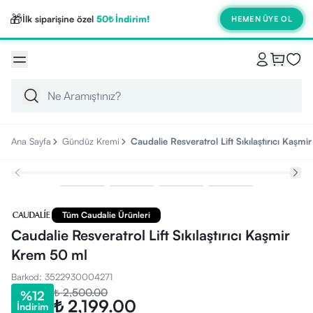
🎁
İlk siparişine özel
50₺ İndirim!
HEMEN ÜYE OL
Ana Sayfa
Gündüz Kremi
Caudalie Resveratrol Lift Sıkılaştırıcı Kaşm
Tüm Caudalie Ürünleri
Caudalie Resveratrol Lift Sıkılaştırıcı Kaşmir
Krem 50 ml
Barkod
:
3522930004271
₺ 2,500.00
%
12
₺ 2,199.00
İndirim