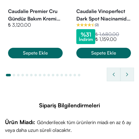
Caudalie Premier Cru
Caudalie Vinoperfect
Gündüz Bakım Kremi
Dark Spot Niacinamide
₺ 3,120.00
(
2
)
Yedek Kapsül 50 ml
Moisturizer 50 ml Refill
%
31
₺ 1,680.00
₺ 1,159.00
İndirim
Sepete Ekle
Sepete Ekle
Sipariş Bilgilendirmeleri
Ürün Miadı:
Gönderilecek tüm ürünlerin miadı en az 6 ay
veya daha uzun süreli olacaktır.