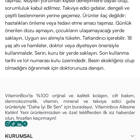
taşımaz. Müşteri yorumları kişisel deneyimlere dayalı olup,
sorumluluk kabul edilmez. Takviye edici gıdalar, dengeli ve
çeşitli beslenmenin yerine geçemez. Ürünler ilaç değildir;
hastalıkları önleme veya tedavi etme amacı taşımaz. Günlük
önerilen dozu aşmayın, çocukların ulaşamayacağı yerde
saklayın. Uygun sıvı alımıyla tüketin. Tatlandırıcı içerebilir. 18
yaş altı ve hamileler, doktor veya diyetisyen önerisiyle
kullanmalıdır. Serin, kuru bir yerde saklayın. Son kullanma
tarihi ve lot numarası kutu üzerindedir. Besin eksikliğiniz olup
olmadığını öğrenmek için doktorunuza danışın.
VitaminBox'ta %100 orijinal ve kaliteli kolajen, cilt bakım,
dermokozmetik, vitamin, mineral ve takviye edici gıda
ürünleriyle "Daha İyi Bir Sen" için buradayız. Vitaminbox Ailesine
Katılın! Yeni ürünlerimizden ve özel tekliflerden ilk siz haberdar
olun, fırsatları kaçırmayın!
KURUMSAL