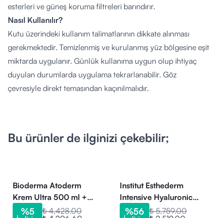
esterleri ve güneş koruma filtreleri barındırır.
Nasıl Kullanılır?
Kutu üzerindeki kullanım talimatlarının dikkate alınması
gerekmektedir. Temizlenmiş ve kurulanmış yüz bölgesine eşit
miktarda uygulanır. Günlük kullanıma uygun olup ihtiyaç
duyulan durumlarda uygulama tekrarlanabilir. Göz
çevresiyle direkt temasından kaçınılmalıdır.
Kimler Kullanabilir?
Kuru ve hassas cilt yapısına sahip, günlük nemlendirme ile
birlikte güneş koruması hedefleyen yetişkinlerin kullanımına
Bu ürünler de ilginizi çekebilir;
uygundur. Herhangi bir cilt rahatsızlığı veya alerji durumu
olan kişilerin kullanım öncesi bir dermatoloğa danışması
önerilir.
İçerik Listesi:
Bioderma Atoderm
Institut Esthederm
Aqua, Homosalate, Butyl Methoxydibenzoylmethane, Dibutyl
Krem Ultra 500 ml +
Intensive Hyaluronic
Bioderma Atoderm 24h
Mask 75 ml
Adipate, Ethylhexyl Salicylate, Glycerin, Caprylic/Capric
%
5
₺ 4,428.00
%
56
₺ 5,759.00