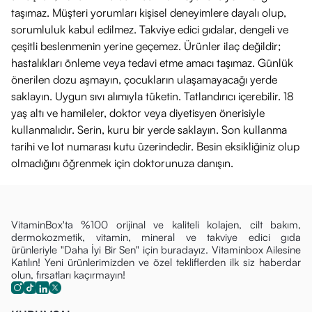
Modern Formülasyon:
Leke karşıtı içerikler arasında son
taşımaz. Müşteri yorumları kişisel deneyimlere dayalı olup,
yılların en çok tercih edilen aktif maddesini etkili bir
sorumluluk kabul edilmez. Takviye edici gıdalar, dengeli ve
konsantrasyonda sunar.
çeşitli beslenmenin yerine geçemez. Ürünler ilaç değildir;
hastalıkları önleme veya tedavi etme amacı taşımaz. Günlük
Profesyonel Destek:
Cildin alt katmanlarındaki düzensiz
önerilen dozu aşmayın, çocukların ulaşamayacağı yerde
pigmentasyon süreçlerini hedefleyerek kalıcı bir berraklık
saklayın. Uygun sıvı alımıyla tüketin. Tatlandırıcı içerebilir. 18
hedefler.
yaş altı ve hamileler, doktor veya diyetisyen önerisiyle
Önemli Uyarılar
kullanmalıdır. Serin, kuru bir yerde saklayın. Son kullanma
Haricen kullanılır. Göz ile temasından kaçınınız; temas
tarihi ve lot numarası kutu üzerindedir. Besin eksikliğiniz olup
durumunda bol su ile yıkayınız.
olmadığını öğrenmek için doktorunuza danışın.
Tahriş olmuş veya açık yara bulunan cilde uygulamayınız.
Aktif içerikli ürünleri ilk kez kullanıyorsanız, cildinizin küçük
bir bölgesinde (yama testi) denemeniz önerilir.
VitaminBox'ta %100 orijinal ve kaliteli kolajen, cilt bakım,
dermokozmetik, vitamin, mineral ve takviye edici gıda
Doğrudan güneş ışığı almayan, serin ve kuru bir yerde
ürünleriyle "Daha İyi Bir Sen" için buradayız. Vitaminbox Ailesine
muhafaza ediniz.
Katılın! Yeni ürünlerimizden ve özel tekliflerden ilk siz haberdar
olun, fırsatları kaçırmayın!
Çocukların erişemeyeceği yerlerde saklayınız.