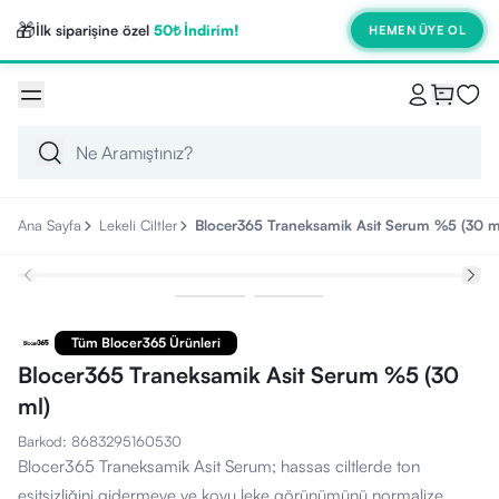
🎁
İlk siparişine özel
50₺ İndirim!
HEMEN ÜYE OL
Ana Sayfa
Lekeli Ciltler
Blocer365 Traneksamik Asit Serum %5 (30 m
Tüm Blocer365 Ürünleri
Blocer365 Traneksamik Asit Serum %5 (30
ml)
Barkod
:
8683295160530
Blocer365 Traneksamik Asit Serum; hassas ciltlerde ton
eşitsizliğini gidermeye ve koyu leke görünümünü normalize