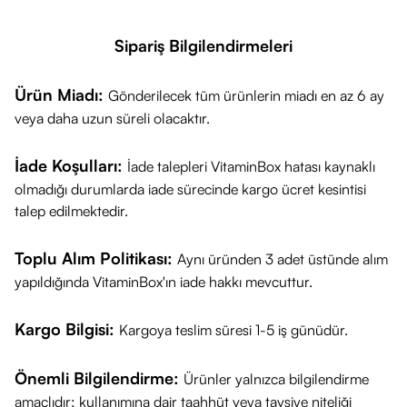
Nasıl Kullanılır?
İdeal sonuçlar için düzenli ve doğru uygulama rutini önerilir:
Sipariş Bilgilendirmeleri
Temizlik:
Yüzünüzü cildinize uygun bir temizleyici ile yıkayın
ve nazikçe kurulayın.
Ürün Miadı:
Gönderilecek tüm ürünlerin miadı en az 6 ay
Uygulama:
Temiz cilde, özellikle ton eşitsizliği olan bölgelere
veya daha uzun süreli olacaktır.
yoğunlaşarak
2-3 damla
serumu dairesel hareketlerle
uygulayın.
İade Koşulları:
İade talepleri VitaminBox hatası kaynaklı
Zamanlama:
Günde bir kez, tercihen akşam rutininde
olmadığı durumlarda iade sürecinde kargo ücret kesintisi
kullanılması tavsiye edilir.
talep edilmektedir.
Kombinasyon:
Serum emildikten sonra nemlendiricinizle
Toplu Alım Politikası:
Aynı üründen 3 adet üstünde alım
rutini tamamlayabilirsiniz. Gündüz kullanımlarında cildi
yapıldığında VitaminBox'ın iade hakkı mevcuttur.
korumak için mutlaka
SPF 50+
güneş koruyucu ile
desteklenmelidir.
Kargo Bilgisi:
Kargoya teslim süresi 1-5 iş günüdür.
Neden Blocer365 Traneksamik Asit %5?
Hassasiyet Odağı:
Leke bakımı yaparken cildi kurutmayan
Önemli Bilgilendirme:
Ürünler yalnızca bilgilendirme
ve yıpratmayan özel bir dengeye sahiptir.
amaçlıdır; kullanımına dair taahhüt veya tavsiye niteliği