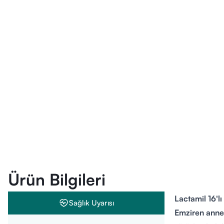
Ürün Bilgileri
Lactamil 16'l
Sağlık Uyarısı
Emziren annel