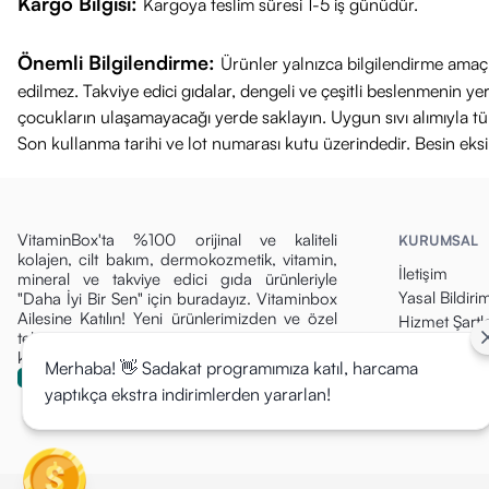
Kargo Bilgisi:
Kargoya teslim süresi 1-5 iş günüdür.
Önemli Bilgilendirme:
Ürünler yalnızca bilgilendirme amaçl
edilmez. Takviye edici gıdalar, dengeli ve çeşitli beslenmenin 
çocukların ulaşamayacağı yerde saklayın. Uygun sıvı alımıyla tüket
Son kullanma tarihi ve lot numarası kutu üzerindedir. Besin eks
VitaminBox'ta %100 orijinal ve kaliteli
KURUMSAL
kolajen, cilt bakım, dermokozmetik, vitamin,
İletişim
mineral ve takviye edici gıda ürünleriyle
Yasal Bildiri
"Daha İyi Bir Sen" için buradayız. Vitaminbox
Ailesine Katılın! Yeni ürünlerimizden ve özel
Hizmet Şartla
tekliflerden ilk siz haberdar olun, fırsatları
Gizlilik Politi
kaçırmayın!
Merhaba! 👋 Sadakat programımıza katıl, harcama
Para İade Pol
yaptıkça ekstra indirimlerden yararlan!
Kargo & Tesli
Mesafeli Sat