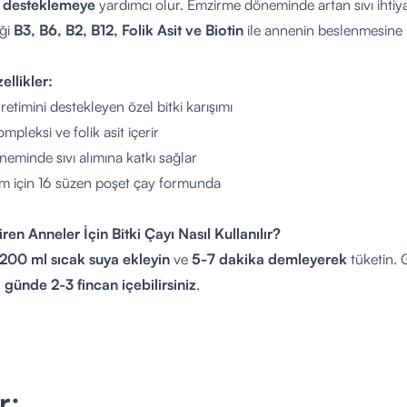
i desteklemeye
yardımcı olur. Emzirme döneminde artan sıvı ihtiy
iği
B3, B6, B2, B12, Folik Asit ve Biotin
ile annenin beslenmesine 
llikler:
etimini destekleyen özel bitki karışımı
mpleksi ve folik asit içerir
minde sıvı alımına katkı sağlar
im için 16 süzen poşet çay formunda
en Anneler İçin Bitki Çayı Nasıl Kullanılır?
200 ml sıcak suya ekleyin
ve
5-7 dakika demleyerek
tüketin. G
n
günde 2-3 fincan içebilirsiniz
.
tu:
16 Süzen Poşet
:
Emziren annelerin sıvı ihtiyacını destekler
r;