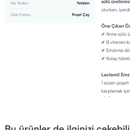
sütü üretimin
Yaş Grubu
:
Yetişkin
olurken, içerd
Ürün Formu
:
Poşet Çay
Öne Çıkan Öze
✔ Anne sütü ür
✔ B vitamini ko
✔ Emzirme döne
✔ Kolay tüket
Lactamil Emzir
1 süzen poşeti
karşılamak içi
📦
Ürün Boyu
👩‍🍼
Kullanım
İçerik Listesi
Bu ürünler de ilginizi çekebili