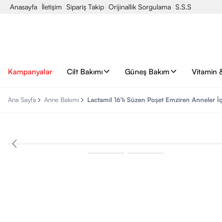
Anasayfa
İletişim
Sipariş Takip
Orijinallik Sorgulama
S.S.S
Kampanyalar
Cilt Bakımı
Güneş Bakım
Vitamin 
Ana Sayfa
Anne Bakımı
Lactamil 16'lı Süzen Poşet Emziren Anneler İçi