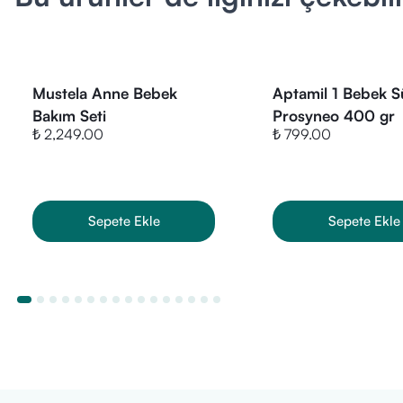
Kuşburnu
Rezene
Anason
Isırgan
Mustela Anne Bebek
Aptamil 1 Bebek S
B3, B6, B2, B12
Bakım Seti
Prosyneo 400 gr
₺ 2,249.00
₺ 799.00
Neden Lactami
Emzirme dönem
desteklerken e
Sepete Ekle
Sepete Ekle