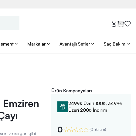
lement
Markalar
Avantajlı Setler
Saç Bakımı
Ürün Kampanyaları
t Emziren
2499₺ Üzeri 100₺, 3499₺
Üzeri 200₺ İndirim
 Çayı
0
(
0 Yorum
)
son ve ısırgan gibi