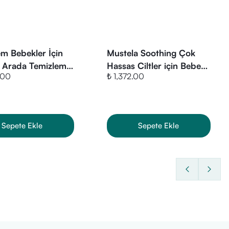
m Bebekler İçin
​Mustela Soothing Çok
ir Arada Temizleme
Hassas Ciltler için Bebek
.00
₺ 1,372.00
0 ml
Şampuanı 300ml
tamil Çayı
, anne sütü üretimini
Sepete Ekle
Sepete Ekle