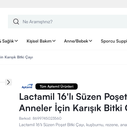
& Sağlık
Kişisel Bakım
Anne/Bebek
Sporcu Supp
n Karışık Bitki Çayı
Tüm Aptamil Ürünleri
Lactamil 16'lı Süzen Poşe
Anneler İçin Karışık Bitki
Barkod
:
8699745023560
Lactamil 16'lı Süzen Poşet Bitki Çayı, kuşburnu, rezene, ana