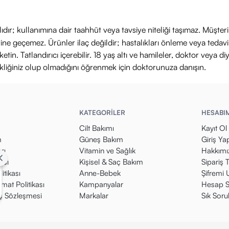
ıdır; kullanımına dair taahhüt veya tavsiye niteliği taşımaz. Müşte
yerine geçemez. Ürünler ilaç değildir; hastalıkları önleme veya ted
in. Tatlandırıcı içerebilir. 18 yaş altı ve hamileler, doktor veya diy
ikliğiniz olup olmadığını öğrenmek için doktorunuza danışın.
KATEGORİLER
HESABI
Cilt Bakımı
Kayıt Ol
m
Güneş Bakım
Giriş Ya
rı
Vitamin ve Sağlık
Hakkımı
kası
Kişisel & Saç Bakım
Sipariş 
itikası
Anne-Bebek
Şifremi
mat Politikası
Kampanyalar
Hesap S
ış Sözleşmesi
Markalar
Sık Soru