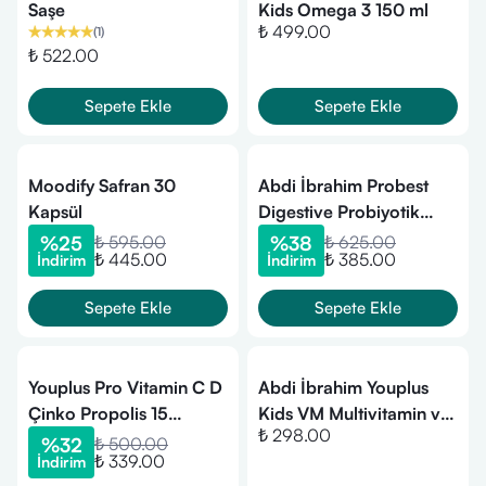
Saşe
Kids Omega 3 150 ml
₺ 499.00
(
1
)
₺ 522.00
Sepete Ekle
Sepete Ekle
Moodify Safran 30
Abdi İbrahim Probest
Kapsül
Digestive Probiyotik
Takviye Edici Gıda 20
%
25
₺ 595.00
%
38
₺ 625.00
₺ 445.00
₺ 385.00
İndirim
İndirim
Kapsül
Sepete Ekle
Sepete Ekle
Youplus Pro Vitamin C D
Abdi İbrahim Youplus
Çinko Propolis 15
Kids VM Multivitamin ve
₺ 298.00
Efervesan Tablet
Mineral Kompleksi 150
%
32
₺ 500.00
₺ 339.00
İndirim
ML Şurup