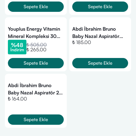
Sepete Ekle
Sepete Ekle
Youplus Energy Vitamin
Abdi İbrahim Bruno
Mineral Kompleksi 30
Baby Nazal Aspiratör
₺ 185.00
Tablet
Yedek Ucu 10 Adet
%
48
₺ 505.00
₺ 265.00
İndirim
Sepete Ekle
Sepete Ekle
Abdi İbrahim Bruno
Baby Nazal Aspiratör 2
₺ 164.00
adet
Sepete Ekle