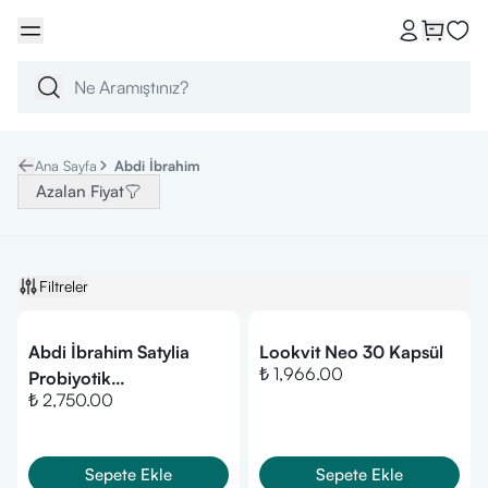
Ana Sayfa
Abdi İbrahim
Azalan Fiyat
Filtreler
Abdi İbrahim Satylia
Lookvit Neo 30 Kapsül
₺ 1,966.00
Probiyotik
₺ 2,750.00
Mikroorganizma Çinko
ve Krom Takviye Edici
Gıda 60 Bitkisel Kapsül
Sepete Ekle
Sepete Ekle