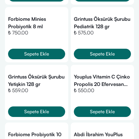
Forbiome Minies
Grintuss Öksürük Şurubu
Probiyotik 8 ml
Pediatrik 128 gr
₺ 750.00
₺ 575.00
Sepete Ekle
Sepete Ekle
Grintuss Öksürük Şurubu
Youplus Vitamin C Çinko
Yetişkin 128 gr
Propolis 20 Efervesan
₺ 559.00
₺ 550.00
Tablet
Sepete Ekle
Sepete Ekle
Forbiome Probiyotik 10
Abdi İbrahim YouPlus