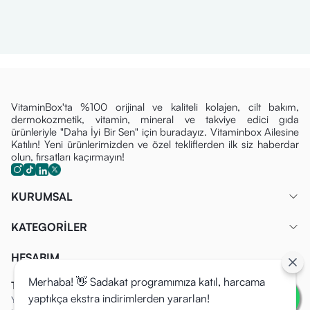
VitaminBox'ta %100 orijinal ve kaliteli kolajen, cilt bakım,
dermokozmetik, vitamin, mineral ve takviye edici gıda
ürünleriyle "Daha İyi Bir Sen" için buradayız. Vitaminbox Ailesine
Katılın! Yeni ürünlerimizden ve özel tekliflerden ilk siz haberdar
olun, fırsatları kaçırmayın!
KURUMSAL
KATEGORİLER
HESABIM
Merhaba! 👋 Sadakat programımıza katıl, harcama
Tüm Fırsatlardan İlk Siz Haberdar Olun!
yaptıkça ekstra indirimlerden yararlan!
Yeni ürünlerimizden ve özel tekliflerden ilk siz haberdar olun, fırsatları