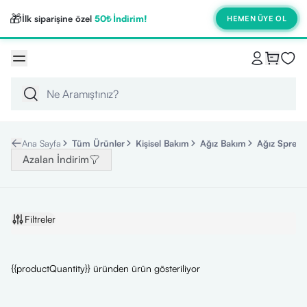
🎁
İlk siparişine özel
50₺ İndirim!
HEMEN ÜYE OL
Ana Sayfa
Tüm Ürünler
Kişisel Bakım
Ağız Bakım
Ağız Spreyi
Azalan İndirim
Filtreler
{{productQuantity}} üründen ürün gösteriliyor