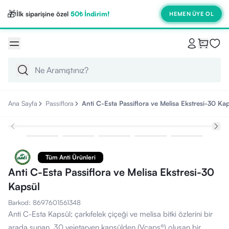
🎁
İlk siparişine özel
50₺ İndirim!
HEMEN ÜYE OL
Ana Sayfa
Passiflora
Anti C-Esta Passiflora ve Melisa Ekstresi-30 Ka
Tüm Anti Ürünleri
Anti C-Esta Passiflora ve Melisa Ekstresi-30
Kapsül
Barkod
:
8697601561348
Anti C-Esta Kapsül; çarkıfelek çiçeği ve melisa bitki özlerini bir
arada sunan, 30 vejetaryen kapsülden (Vcaps®) oluşan bir