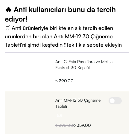
değerleri şu şekildedir:
🔥 Anti kullanıcıları bunu da tercih
Passiflora Ekstresi:
300 mg / 600 mg
ediyor!
Melisa Ekstresi:
100 mg / 200 mg
🛒 Anti ürünleriyle birlikte en sık tercih edilen
ürünlerden biri olan Anti MM-12 30 Çiğneme
Tableti'ni şimdi keşfedin ❗Tek tıkla sepete ekleyin
Anti C-Esta Passiflora ve Melisa
Ekstresi-30 Kapsül
₺ 390.00
Anti MM-12 30 Çiğneme
Tableti
%
8
₺ 390.00
₺ 359.00