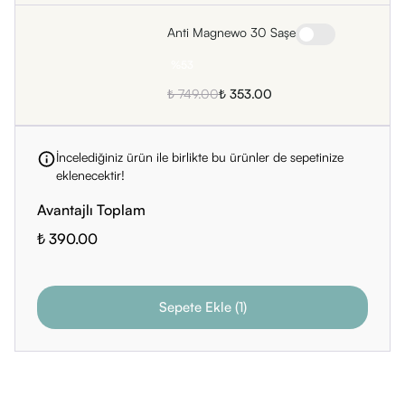
Anti Magnewo 30 Saşe
%
53
₺ 749.00
₺ 353.00
İncelediğiniz ürün ile birlikte bu ürünler de sepetinize
eklenecektir!
Avantajlı Toplam
₺ 390.00
Sepete Ekle
(
1
)