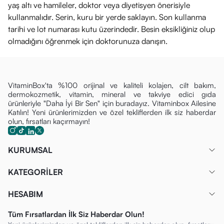
yaş altı ve hamileler, doktor veya diyetisyen önerisiyle
A, Çinko ve Selenyum gibi vitamin ve mineraller bağışıklık
kullanmalıdır. Serin, kuru bir yerde saklayın. Son kullanma
sisteminin normal fonksiyonuna katkıda bulunabilir.
tarihi ve lot numarası kutu üzerindedir. Besin eksikliğiniz olup
Normal Kemik ve Kas Fonksiyonunu Destekler:
D
olmadığını öğrenmek için doktorunuza danışın.
vitamini, normal kas fonksiyonunun ve normal kemiklerin
korunmasını desteklemeye yardımcı olur.
Nasıl Kullanılır?
VitaminBox'ta %100 orijinal ve kaliteli kolajen, cilt bakım,
dermokozmetik, vitamin, mineral ve takviye edici gıda
Günlük Doz:
11 yaş ve üzeri yetişkinler için günde
1 tablet
ürünleriyle "Daha İyi Bir Sen" için buradayız. Vitaminbox Ailesine
tüketilmesi tavsiye edilmektedir.
Katılın! Yeni ürünlerimizden ve özel tekliflerden ilk siz haberdar
olun, fırsatları kaçırmayın!
Zamanlama:
Tabletin yemeklerden sonra, tercihen sabah
veya akşam, bol su ile yutulması önerilir.
KURUMSAL
Önemli Not:
Tavsiye edilen günlük porsiyonu aşmayınız.
Takviye edici gıdalar, normal beslenmenin yerine geçmez.
KATEGORİLER
İçeriği (Ana Bileşenler)
Argivit Focus 30 Tablet'in temel aktif bileşenleri şunlardır:
HESABIM
Amino Asitler:
L-Arjinin (125 mg)
Tüm Fırsatlardan İlk Siz Haberdar Olun!
Fosfolipit:
Fosfatidilserin (25 mg)