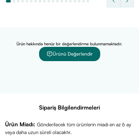
Kompleksi
(B1, B2, B3,
katkıda bulunurken, C, D, A,
B5, B6, B12,
B6, B12 ve Folik Asit bağışıklık
Folik Asit)
sisteminin normal
içerir.
fonksiyonuna yardımcı olabilir.
Çinko, Demir,
Ürün hakkında henüz bir değerlendirme bulunmamaktadır.
Vücut Fonksiyonlarına
İyot,
Destek:
Demir, yorgunluk ve
Ürünü Değerlendir
Selenyum,
bitkinliğin azalmasına ve
Krom,
Multimineral
normal oksijen taşınmasına
Molibden ve
İçeriği
yardımcı olur. Çinko, normal
Manganez
makro besin öğeleri
gibi
metabolizmasını
mineralleri
destekleyebilir.
Sipariş Bilgilendirmeleri
sunar.
Günde tek
Ürün Miadı:
Gönderilecek tüm ürünlerin miadı en az 6 ay
tablet ile
Kullanım Kolaylığı:
Günlük
veya daha uzun süreli olacaktır.
Tablet Formu
pratik
takviye rutininize zahmetsizce