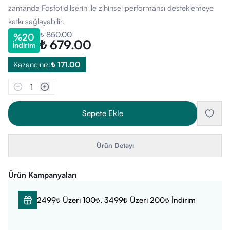
zamanda Fosfotidilserin ile zihinsel performansı desteklemeye
katkı sağlayabilir.
₺ 850.00
%
20
₺ 679.00
İndirim
Kazancınız:
₺ 171.00
1
Sepete Ekle
Ürün Detayı
Ürün Kampanyaları
2499₺ Üzeri 100₺, 3499₺ Üzeri 200₺ İndirim