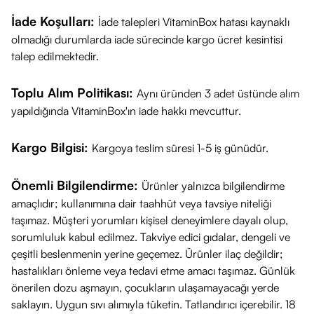
kullanım
eklenir.
İade Koşulları:
İade talepleri VitaminBox hatası kaynaklı
sunar.
olmadığı durumlarda iade sürecinde kargo ücret kesintisi
Renklendirici
talep edilmektedir.
içermez ve
Yüksek Tolerans:
Hassasiyet
Temiz İçerik
Toplu Alım Politikası:
Aynı üründen 3 adet üstünde alım
Glüten
riskini azaltmayı hedefler.
yapıldığında VitaminBox'ın iade hakkı mevcuttur.
içermez.
Ne İşe Yarar?
Kargo Bilgisi:
Kargoya teslim süresi 1-5 iş günüdür.
Zihinsel Performansı Desteklemeye Yardımcı Olur:
L-
Arjinin ve Fosfotidilserin içeriği sayesinde hafıza,
Önemli Bilgilendirme:
Ürünler yalnızca bilgilendirme
konsantrasyon ve odaklanma süreçlerine destekleyici rol
amaçlıdır; kullanımına dair taahhüt veya tavsiye niteliği
oynayabilir.
taşımaz. Müşteri yorumları kişisel deneyimlere dayalı olup,
Yorgunluk ve Bitkinlik Hissini Azaltmaya Katkıda Bulunur:
sorumluluk kabul edilmez. Takviye edici gıdalar, dengeli ve
C, Niasin, Demir, B2, B6 ve B12 vitaminleri normal enerji
çeşitli beslenmenin yerine geçemez. Ürünler ilaç değildir;
hastalıkları önleme veya tedavi etme amacı taşımaz. Günlük
oluşum metabolizmasını destekleyerek yorgunluk ve
önerilen dozu aşmayın, çocukların ulaşamayacağı yerde
bitkinliğin azalmasına yardımcı olabilir.
saklayın. Uygun sıvı alımıyla tüketin. Tatlandırıcı içerebilir. 18
Bağışıklık Sistemini Korumaya Destek Olur:
İçerdiği C, D,