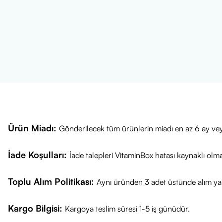
etkisini oluştur
Öne Çıkan Öze
%100 saf ve 
ECOCERT
ve
Ferahlatıcı, te
Cilt ve saç b
Doğal antifunga
Katkısız, renk
Ürün Miadı:
Gönderilecek tüm ürünlerin miadı en az 6 ay vey
İade Koşulları:
İade talepleri VitaminBox hatası kaynaklı olm
Toplu Alım Politikası:
Aynı üründen 3 adet üstünde alım yap
Kargo Bilgisi:
Kargoya teslim süresi 1-5 iş günüdür.