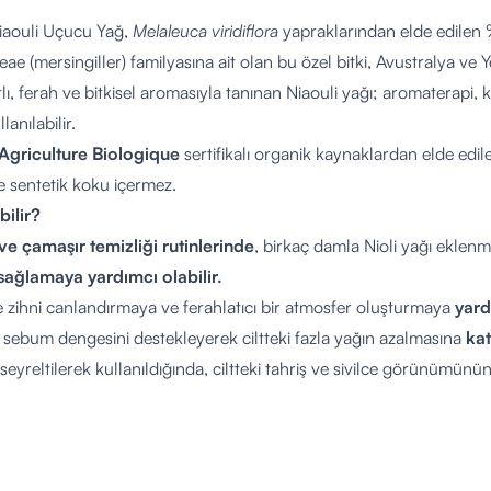
Niaouli Uçucu Yağ,
Melaleuca viridiflora
yapraklarından elde edilen 
eae (mersingiller) familyasına ait olan bu özel bitki, Avustralya ve
tatlı, ferah ve bitkisel aromasıyla tanınan Niaouli yağı; aromaterapi, 
lanılabilir.
Agriculture Biologique
sertifikalı organik kaynaklardan elde edil
ve sentetik koku içermez.
bilir?
 ve çamaşır temizliği rutinlerinde
, birkaç damla Nioli yağı eklenm
 sağlamaya yardımcı olabilir.
zihni canlandırmaya ve ferahlatıcı bir atmosfer oluşturmaya
yard
 sebum dengesini destekleyerek ciltteki fazla yağın azalmasına
kat
eyreltilerek kullanıldığında, ciltteki tahriş ve sivilce görünümünün
 kepek oluşumunun azaltılmasına ve saç derisinin rahatlamasına
d
nda kullanıldığında solunum yollarının açılmasına
yardımcı olab