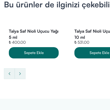
sunabilir.
Bu ürünler de ilginizi çekebili
Nasıl Kullanıl
Aromaterapi:
kullanılabilir.
Masaj yağı:
10
Talya Saf Nioli Uçucu Yağı
Talya Saf Nioli Uç
Cilt bakımı:
Se
5 ml
10 ml
Doğrudan cil
₺ 400.00
₺ 531.00
Kimler Kullan
Sepete Ekle
Sepete Ekle
Doğal içerikli 
uygundur.
Hamileler, emz
İçerik Listesi
INCI:
Melaleuc
Doğal olarak i
Alcohol, Stea
Bu bileşenler 