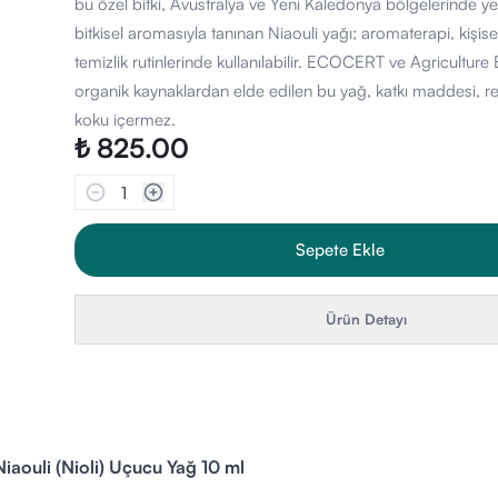
bu özel bitki, Avustralya ve Yeni Kaledonya bölgelerinde yetişi
bitkisel aromasıyla tanınan Niaouli yağı; aromaterapi, kişis
temizlik rutinlerinde kullanılabilir. ECOCERT ve Agriculture B
organik kaynaklardan elde edilen bu yağ, katkı maddesi, ren
koku içermez.
₺ 825.00
1
Sepete Ekle
Ürün Detayı
Niaouli (Nioli) Uçucu Yağ 10 ml