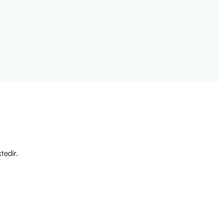
r
tedir.