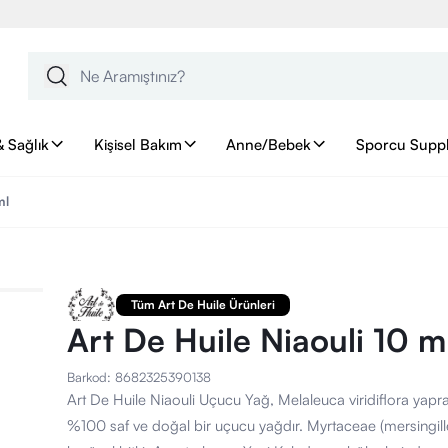
& Sağlık
Kişisel Bakım
Anne/Bebek
Sporcu Supp
ml
Tüm Art De Huile Ürünleri
Art De Huile Niaouli 10 m
Barkod
:
8682325390138
Art De Huile Niaouli Uçucu Yağ, Melaleuca viridiflora yapr
%100 saf ve doğal bir uçucu yağdır. Myrtaceae (mersingiller