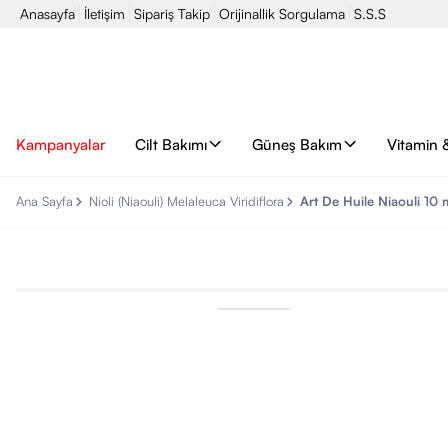
Anasayfa
İletişim
Sipariş Takip
Orijinallik Sorgulama
S.S.S
Kampanyalar
Cilt Bakımı
Güneş Bakım
Vitamin 
Ana Sayfa
Nioli (Niaouli) Melaleuca Viridiflora
Art De Huile Niaouli 10 