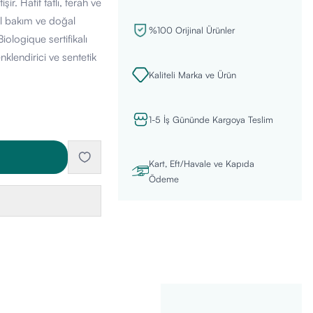
r. Hafif tatlı, ferah ve
el bakım ve doğal
%100 Orijinal Ürünler
iologique sertifikalı
klendirici ve sentetik
Kaliteli Marka ve Ürün
1-5 İş Gününde Kargoya Teslim
Kart, Eft/Havale ve Kapıda
Ödeme