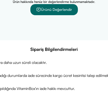
ur.
Ürün hakkında henüz bir değerlendirme bulunmamaktadır.
llikleri
Ürünü Değerlendir
doğal
Melaleuca viridiflora
yaprağı yağı
organik tarım sertifikalı
kaynaklardan elde edilmiştir
miz ve bitkisel aromasıyla
aromaterapi uygulamalarına uygundu
akımında
nemlendirici ve dengeleyici
etki sunabilir
l ve antibakteriyel bileşenler içerir
lendiricisiz ve koruyucusuz formül
Sipariş Bilgilendirmeleri
a daha uzun süreli olacaktır.
adığı durumlarda iade sürecinde kargo ücret kesintisi talep edilmek
ıldığında VitaminBox'ın iade hakkı mevcuttur.