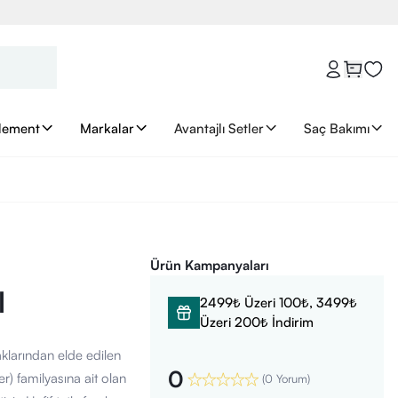
lement
Markalar
Avantajlı Setler
Saç Bakımı
Ürün Kampanyaları
l
2499₺ Üzeri 100₺, 3499₺
Üzeri 200₺ İndirim
aklarından elde edilen
0
) familyasına ait olan
(
0 Yorum
)