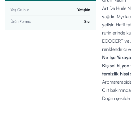
Ürün Nedir?
Art De Huile 
Yaş Grubu
:
Yetişkin
yağdır. Myrtac
Ürün Formu
:
Sıvı
yetişir. Hafif 
rutinlerinde kul
ECOCERT ve
renklendirici 
Ne İşe Yaraya
Kişisel hijyen
temizlik hissi
Aromaterapide 
Cilt bakımında
Doğru şekilde s
olabilir.
Saç bakımında
Buhar banyosu