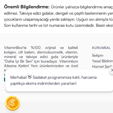
Önemli Bilgilendirme:
Ürünler yalnızca bilgilendirme amaçl
edilmez. Takviye edici gıdalar, dengeli ve çeşitli beslenmenin 
çocukların ulaşamayacağı yerde saklayın. Uygun sıvı alımıyla tüket
Son kullanma tarihi ve lot numarası kutu üzerindedir. Besin eks
VitaminBox'ta %100 orijinal ve kaliteli
KURUMSAL
kolajen, cilt bakım, dermokozmetik, vitamin,
İletişim
mineral ve takviye edici gıda ürünleriyle
Yasal Bildiri
"Daha İyi Bir Sen" için buradayız. Vitaminbox
Ailesine Katılın! Yeni ürünlerimizden ve özel
Hizmet Şartla
tekliflerden ilk siz haberdar olun, fırsatları
Gizlilik Politi
kaçırmayın!
Merhaba! 👋 Sadakat programımıza katıl, harcama
Para İade Pol
yaptıkça ekstra indirimlerden yararlan!
Kargo & Tesli
Mesafeli Sat