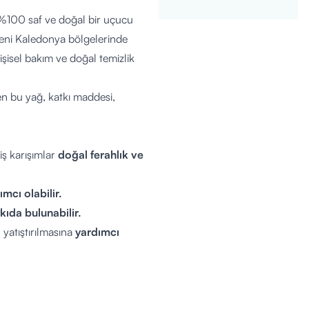
%100 saf ve doğal bir uçucu
 Yeni Kaledonya bölgelerinde
kişisel bakım ve doğal temizlik
en bu yağ, katkı maddesi,
iş karışımlar
doğal ferahlık ve
ımcı olabilir.
kıda bulunabilir.
 yatıştırılmasına
yardımcı
estek olabilir.
ilecek
aromatik bir etki