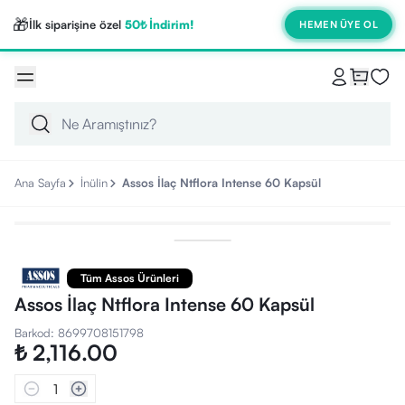
🎁
İlk siparişine özel
50₺ İndirim!
HEMEN ÜYE OL
Ana Sayfa
İnülin
Assos İlaç Ntflora Intense 60 Kapsül
Tüm Assos Ürünleri
Assos İlaç Ntflora Intense 60 Kapsül
Barkod
:
8699708151798
₺ 2,116.00
1