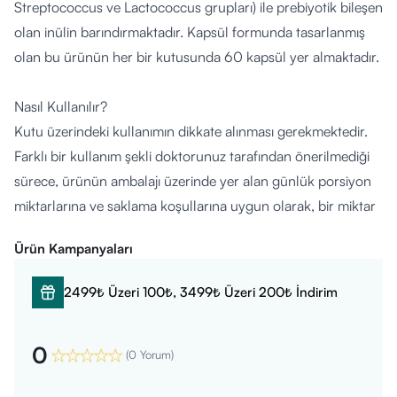
Streptococcus ve Lactococcus grupları) ile prebiyotik bileşen
olan inülin barındırmaktadır. Kapsül formunda tasarlanmış
olan bu ürünün her bir kutusunda 60 kapsül yer almaktadır.
Nasıl Kullanılır?
Kutu üzerindeki kullanımın dikkate alınması gerekmektedir.
Farklı bir kullanım şekli doktorunuz tarafından önerilmediği
sürece, ürünün ambalajı üzerinde yer alan günlük porsiyon
miktarlarına ve saklama koşullarına uygun olarak, bir miktar
su ile tüketilmesi tavsiye edilir.
Ürün Kampanyaları
Kimler Kullanabilir?
2499₺ Üzeri 100₺, 3499₺ Üzeri 200₺ İndirim
Doktor tavsiyesi ile yetişkinlerin kullanımına uygundur veya
11 yaş ve üzeri bireyler için uygun olabilmektedir. Hamilelik ve
0
emzirme dönemi içerisindeki kadınların kullanımı için uygun
(
0 Yorum
)
değildir.