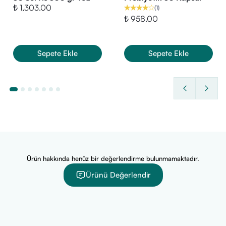
₺ 1,303.00
(
1
)
doktorunuza danışınız.
₺ 958.00
Tavsiye edilen günlük kullanım miktarını aşmayınız.
Serin, kuru ve çocukların ulaşamayacağı yerlerde muhafaza ediniz.
Sepete Ekle
Sepete Ekle
Ürün hakkında henüz bir değerlendirme bulunmamaktadır.
Ürünü Değerlendir